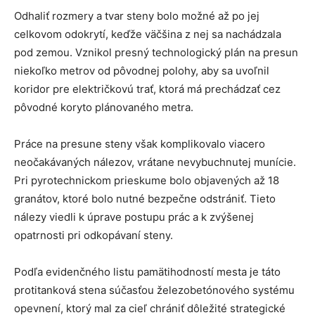
Odhaliť rozmery a tvar steny bolo možné až po jej
celkovom odokrytí, keďže väčšina z nej sa nachádzala
pod zemou. Vznikol presný technologický plán na presun
niekoľko metrov od pôvodnej polohy, aby sa uvoľnil
koridor pre električkovú trať, ktorá má prechádzať cez
pôvodné koryto plánovaného metra.
Práce na presune steny však komplikovalo viacero
neočakávaných nálezov, vrátane nevybuchnutej munície.
Pri pyrotechnickom prieskume bolo objavených až 18
granátov, ktoré bolo nutné bezpečne odstrániť. Tieto
nálezy viedli k úprave postupu prác a k zvýšenej
opatrnosti pri odkopávaní steny.
Podľa evidenčného listu pamätihodností mesta je táto
protitanková stena súčasťou železobetónového systému
opevnení, ktorý mal za cieľ chrániť dôležité strategické