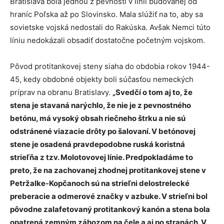
Bratislava bola jednou z pevností v línii budovanej od
hraníc Poľska až po Slovinsko. Mala slúžiť na to, aby sa
sovietske vojská nedostali do Rakúska. Avšak Nemci túto
líniu nedokázali obsadiť dostatočne početným vojskom.
Pôvod protitankovej steny siaha do obdobia rokov 1944-
45, kedy obdobné objekty boli súčasťou nemeckých
príprav na obranu Bratislavy.
„Svedčí o tom aj to, že
stena je stavaná narýchlo, že nie je z pevnostného
betónu, má vysoký obsah riečneho štrku a nie sú
odstránené viazacie drôty po šalovaní. V betónovej
stene je osadená pravdepodobne ruská koristná
strieľňa z tzv. Molotovovej línie. Predpokladáme to
preto, že na zachovanej zhodnej protitankovej stene v
Petržalke-Kopčanoch sú na strieľni delostrelecké
preberacie a odmerové značky v azbuke. V strieľni bol
pôvodne zalafetovaný protitankový kanón a stena bola
opatrená zemným záhozom na čele a aj po stranách. V