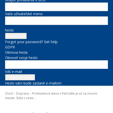
Vaše užívateľské meno
heslo
Forgot your password? Get help
GDPR
Obnova hesla
Obnoviť svoje heslo
Váš e-mail
Heslo vám bude zaslané e-mailom
Úvod
Doprava
Protitanková stena v Petržalke je už na novom
mieste. Stála v ceste...
Doprava
Kultúra a voľný čas
Správy na titulke