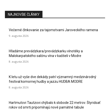
NAJNOVŠIE ČLÁNKY
Večerné člnkovanie za tajomstvami Jaroveckého ramena
9. augusta 2026
Hľadáme prevádzkara/prevádzkarku vínotéky a
Malokarpatského salónu vína v kaštieli v Modre
8. augusta 2026
K letu už vyše dve dekády patrí významný medzinárodný
festival komornej hudby a jazzu HUDBA MODRE
8. augusta 2026
Hartmutovi Tautzovi chýbalo k slobode 22 metrov. Štyridsať
rokov od smrti pripomínajú nové pamätné tabule