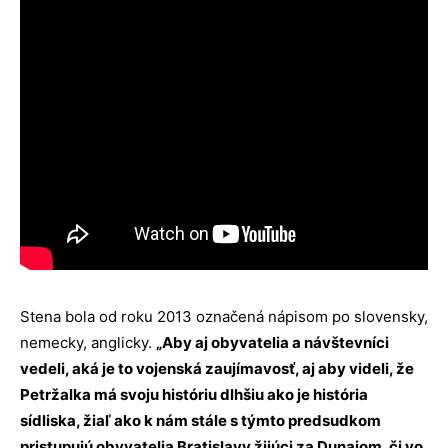
Stena bola od roku 2013 označená nápisom po slovensky,
nemecky, anglicky.
„Aby aj obyvatelia a návštevníci
vedeli, aká je to vojenská zaujímavosť, aj aby videli, že
Petržalka má svoju históriu dlhšiu ako je história
sídliska, žiaľ ako k nám stále s týmto predsudkom
pristupujú obyvatelia Bratislavy žijúci za Dunajom, či vo