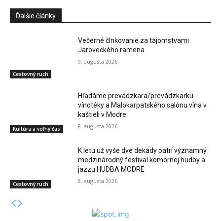
Ďalšie články
Večerné člnkovanie za tajomstvami
Jaroveckého ramena
9. augusta 2026
Cestovný ruch
Hľadáme prevádzkara/prevádzkarku
vínotéky a Malokarpatského salónu vína v
kaštieli v Modre
8. augusta 2026
Kultúra a voľný čas
K letu už vyše dve dekády patrí významný
medzinárodný festival komornej hudby a
jazzu HUDBA MODRE
8. augusta 2026
Cestovný ruch