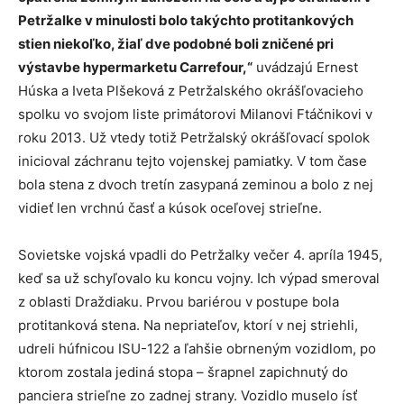
Petržalke v minulosti bolo takýchto protitankových
stien niekoľko, žiaľ dve podobné boli zničené pri
výstavbe hypermarketu Carrefour,“
uvádzajú Ernest
Húska a Iveta Plšeková z Petržalského okrášľovacieho
spolku vo svojom liste primátorovi Milanovi Ftáčnikovi v
roku 2013. Už vtedy totiž Petržalský okrášľovací spolok
inicioval záchranu tejto vojenskej pamiatky. V tom čase
bola stena z dvoch tretín zasypaná zeminou a bolo z nej
vidieť len vrchnú časť a kúsok oceľovej strieľne.
Sovietske vojská vpadli do Petržalky večer 4. apríla 1945,
keď sa už schyľovalo ku koncu vojny. Ich výpad smeroval
z oblasti Draždiaku. Prvou bariérou v postupe bola
protitanková stena. Na nepriateľov, ktorí v nej striehli,
udreli húfnicou ISU-122 a ľahšie obrneným vozidlom, po
ktorom zostala jediná stopa – šrapnel zapichnutý do
panciera strieľne zo zadnej strany. Vozidlo muselo ísť