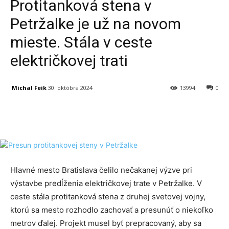
Protitanková stena v
Petržalke je už na novom
mieste. Stála v ceste
električkovej trati
Michal Feik
30. októbra 2024
13994
0
Facebook
X
Linkedin
Tumblr
Hlavné mesto Bratislava čelilo nečakanej výzve pri
výstavbe predĺženia električkovej trate v Petržalke. V
ceste stála protitanková stena z druhej svetovej vojny,
ktorú sa mesto rozhodlo zachovať a presunúť o niekoľko
metrov ďalej. Projekt musel byť prepracovaný, aby sa