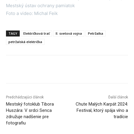
Mestský ústav ochrany pamiatok
Foto a video: Michal Feik
TAGY
Električková trať
II. svetová vojna
Petržalka
petržalská električka
Facebook
X
Linkedin
Tumblr
Predchádzajúci článok
Ďalší článok
Mestský fotoklub Tibora
Chute Malých Karpát 2024:
Huszára: V srdci Senca
Festival, ktorý spája víno a
združuje nadšenie pre
tradície
fotografiu