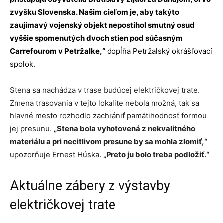
zvyšku Slovenska. Našim cieľom je, aby takýto
zaujímavý vojenský objekt nepostihol smutný osud
vyššie spomenutých dvoch stien pod súčasným
Carrefourom v Petržalke,“
dopĺňa Petržalský okrášľovací
spolok.
Stena sa nachádza v trase budúcej električkovej trate.
Zmena trasovania v tejto lokalite nebola možná, tak sa
hlavné mesto rozhodlo zachrániť pamätihodnosť formou
jej presunu.
„Stena bola vyhotovená z nekvalitného
materiálu a pri necitlivom presune by sa mohla zlomiť,“
upozorňuje Ernest Húska.
„Preto ju bolo treba podložiť.“
Aktuálne zábery z výstavby
električkovej trate