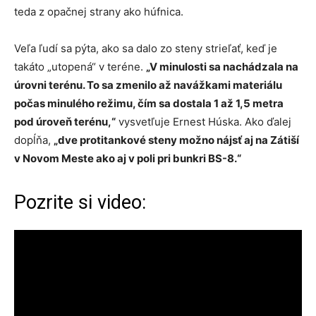
teda z opačnej strany ako húfnica.
Veľa ľudí sa pýta, ako sa dalo zo steny strieľať, keď je
takáto „utopená“ v teréne.
„V minulosti sa nachádzala na
úrovni terénu. To sa zmenilo až navážkami materiálu
počas minulého režimu, čím sa dostala 1 až 1,5 metra
pod úroveň terénu,“
vysvetľuje Ernest Húska. Ako ďalej
dopĺňa,
„dve protitankové steny možno nájsť aj na Zátiší
v Novom Meste ako aj v poli pri bunkri BS-8.“
Pozrite si video: