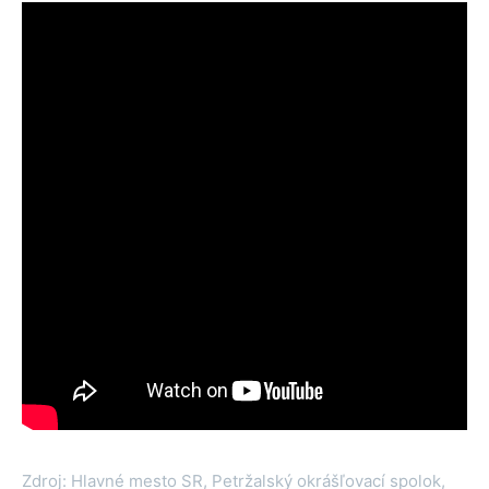
Zdroj: Hlavné mesto SR, Petržalský okrášľovací spolok,