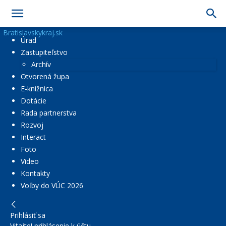
Bratislavskykraj.sk
Úrad
Zastupiteľstvo
Archív
Otvorená župa
E-knižnica
Dotácie
Rada partnerstva
Rozvoj
Interact
Foto
Video
Kontakty
Voľby do VÚC 2026
Prihlásiť sa
Vitajte! prihlásenie k účtu