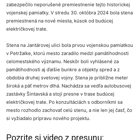
zabezpečilo neporušené premiestnenie tejto historickej
vojenskej pamiatky. V stredu 30. októbra 2024 bola stena
premiestnená na nové miesta, kúsok od budúcej
električkovej trate.
Stena na Jantárovej ulici bola prvou vojenskou pamiatkou
v Petržalke, ktorú mesto zaradilo medzi pamätihodnosti
celomestského významu. Neskôr boli vyhlásené za
pamätihodnosti aj ďalšie bunkre a objekty spred a z
obdobia druhej svetovej vojny. Stena je približne meter
široká a päť metrov dlhá. Nachádza sa vedľa autobusovej
zastávky Šintavská a stojí presne v trase budúcej
električkovej trate. Po konzultáciách s odborníkmi sa
mesto rozhodlo zachovať celú stenu, a nie len jej časť, čo
si vyžiadalo prípravu nového projektu.
Pozrite si video z presunu: