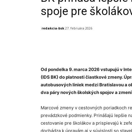
spoje pre školáko
redakcia-bsk
27. februára 2026
Facebook
X
Linkedin
Od pondelka 9. marca 2026 vstupujú v In
(IDS BK) do platnosti čiastkové zmeny. Ú
autobusových liniek medzi Bratislavou a o
dva páry nových školských spojov a zmení 
Marcové zmeny v cestovných poriadkoch reg
prevádzkové podmienky. Prinášajú lepšie 
cestovanie pre školákov a prispievajú k zef
dochádza k úpravám aj v súvislosti so stav