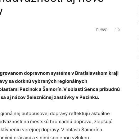
v
5859
0
Tumblr
tegrovanom dopravnom systéme v Bratislavskom kraji
pravy sa dotknú vybraných regionálnych
blasťami Pezinok a Šamorín. V oblasti Senca pribudnú
sa aj názov železničnej zastávky v Pezinku.
ionálnej autobusovej dopravy reflektujú aktuálne
nadväznosti na mestskú hromadnú dopravu, zlepšujú
ektívneniu verejnej dopravy. V oblasti Šamorína
ebnými prácami a s nimi spojenou výlukou.