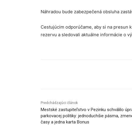
Náhradou bude zabezpečená obsluha zastávk
Cestujúcim odporúčame, aby si na presun k
rezervu a sledovali aktuálne informácie o v
Facebook
X
Linkedin
Predchádzajúci článok
Mestské zastupiteľstvo v Pezinku schválilo úpr
parkovacej politiky: jednoduchšie pásma, zme
časy a jedna karta Bonus