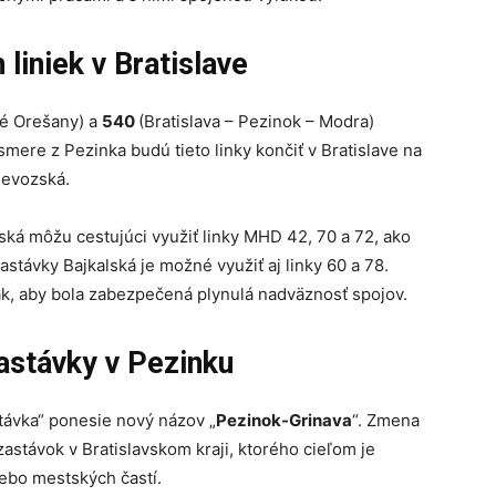
liniek v Bratislave
né Orešany) a
540
(Bratislava – Pezinok – Modra)
 smere z Pezinka budú tieto linky končiť v Bratislave na
rievozská.
ká môžu cestujúci využiť linky MHD 42, 70 a 72, ako
astávky Bajkalská je možné využiť aj linky 60 a 78.
k, aby bola zabezpečená plynulá nadväznosť spojov.
astávky v Pezinku
távka“ ponesie nový názov „
Pezinok-Grinava
“. Zmena
astávok v Bratislavskom kraji, ktorého cieľom je
lebo mestských častí.