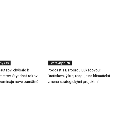
ľný čas
Cestovný ruch
Tautzovi chýbalo k
Podcast s Barborou Lukáčovou:
etrov. Štyridsať rokov
Bratislavský kraj reaguje na klimatickú
ipomínajú nové pamätné
zmenu strategickými projektmi.