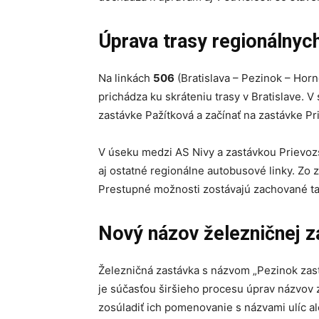
Úprava trasy regionálnych 
Na linkách
506
(Bratislava – Pezinok – Hor
prichádza ku skráteniu trasy v Bratislave. V
zastávke Pažítková a začínať na zastávke P
V úseku medzi AS Nivy a zastávkou Prievozs
aj ostatné regionálne autobusové linky. Zo z
Prestupné možnosti zostávajú zachované ta
Nový názov železničnej z
Železničná zastávka s názvom „Pezinok zas
je súčasťou širšieho procesu úprav názvov z
zosúladiť ich pomenovanie s názvami ulíc a