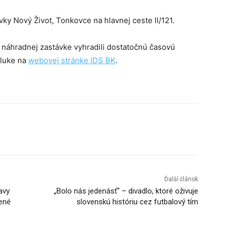
y Nový Život, Tonkovce na hlavnej ceste II/121.
 náhradnej zastávke vyhradili dostatočnú časovú
ýluke na
webovej stránke IDS BK
.
Tumblr
Ďalší článok
avy
„Bolo nás jedenásť“ – divadlo, ktoré oživuje
nené
slovenskú históriu cez futbalový tím