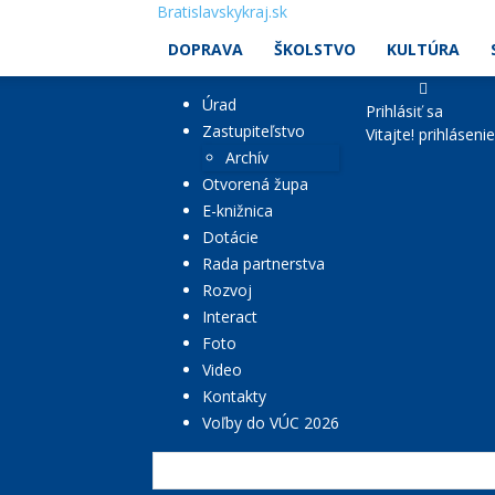
Bratislavskykraj.sk
DOPRAVA
ŠKOLSTVO
KULTÚRA
Úrad
Prihlásiť sa
Zastupiteľstvo
Vitajte! prihláseni
Archív
Otvorená župa
E-knižnica
Dotácie
Rada partnerstva
Rozvoj
Interact
Foto
Video
Kontakty
Voľby do VÚC 2026