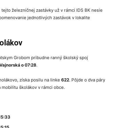
 tejto železničnej zastávky už v rámci IDS BK nesie
 pomenovanie jednotlivých zastávok v lokalite
kolákov
tskym Grobom pribudne ranný školský spoj
Vajnorská o 07:28
.
olákovo, získa posilu na linke
622
. Pôjde o dva páry
 mobilitu školákov v rámci obce.
15:33
15:15