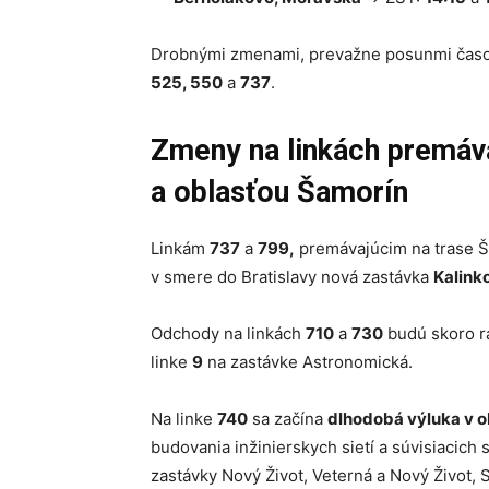
Drobnými zmenami, prevažne posunmi časov 
525, 550
a
737
.
Zmeny na linkách premáva
a oblasťou Šamorín
Linkám
737
a
799,
premávajúcim na trase Ša
v smere do Bratislavy nová zastávka
Kalink
Odchody na linkách
710
a
730
budú skoro rá
linke
9
na zastávke Astronomická.
Na linke
740
sa začína
dlhodobá výluka v o
budovania inžinierskych sietí a súvisiaci
zastávky Nový Život, Veterná a Nový Život, S