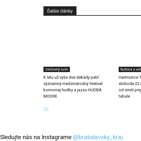
Ďalšie články
Cestovný ruch
Kultúra a vo
K letu už vyše dve dekády patrí
Hartmutovi 
významný medzinárodný festival
slobode 22 m
komornej hudby a jazzu HUDBA
od smrti pr
MODRE
tabule
Sledujte nás na Instagrame
@bratislavsky_kraj