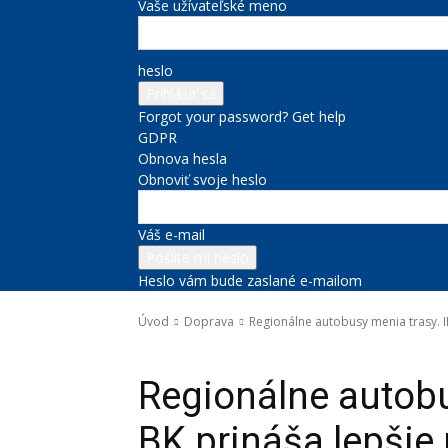
Vaše užívateľské meno
heslo
Forgot your password? Get help
GDPR
Obnova hesla
Obnoviť svoje heslo
Váš e-mail
Heslo vám bude zaslané e-mailom
Úvod
Doprava
Regionálne autobusy menia trasy. I
Doprava
Správy na titulke
Regionálne autobu
BK prináša lepšie