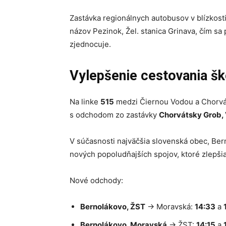
Zastávka regionálnych autobusov v blízkosti
názov Pezinok, Žel. stanica Grinava, čím sa
zjednocuje.
Vylepšenie cestovania š
Na linke
515
medzi Čiernou Vodou a Chorvá
s odchodom zo zastávky
Chorvátsky Grob, 
V súčasnosti najväčšia slovenská obec, Bern
nových popoludňajších spojov, ktoré zlepšia
Nové odchody:
Bernolákovo, ŽST
→ Moravská:
14:33
a
Bernolákovo, Moravská
→ ŽST:
14:15
a