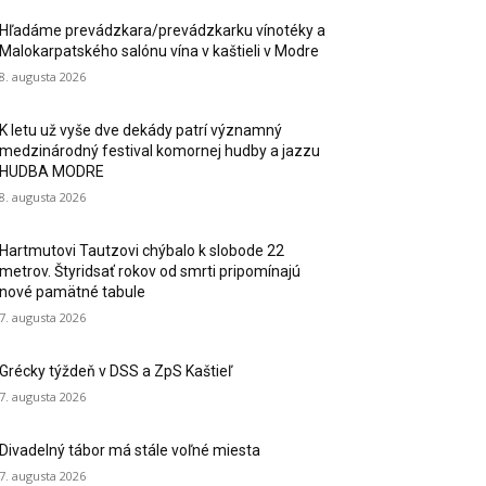
Hľadáme prevádzkara/prevádzkarku vínotéky a
Malokarpatského salónu vína v kaštieli v Modre
8. augusta 2026
K letu už vyše dve dekády patrí významný
medzinárodný festival komornej hudby a jazzu
HUDBA MODRE
8. augusta 2026
Hartmutovi Tautzovi chýbalo k slobode 22
metrov. Štyridsať rokov od smrti pripomínajú
nové pamätné tabule
7. augusta 2026
Grécky týždeň v DSS a ZpS Kaštieľ
7. augusta 2026
Divadelný tábor má stále voľné miesta
7. augusta 2026