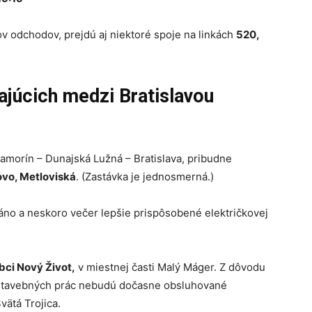
odchodov, prejdú aj niektoré spoje na linkách
520,
júcich medzi Bratislavou
morín – Dunajská Lužná – Bratislava, pribudne
ovo, Metloviská
. (Zastávka je jednosmerná.)
no a neskoro večer lepšie prispôsobené električkovej
bci Nový Život,
v miestnej časti Malý Máger. Z dôvodu
ch stavebných prác nebudú dočasne obsluhované
vätá Trojica.