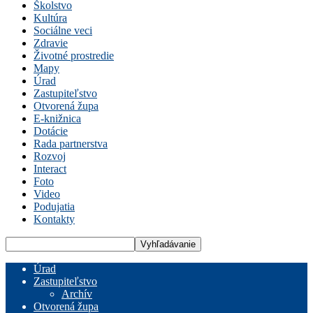
Školstvo
Kultúra
Sociálne veci
Zdravie
Životné prostredie
Mapy
Úrad
Zastupiteľstvo
Otvorená župa
E-knižnica
Dotácie
Rada partnerstva
Rozvoj
Interact
Foto
Video
Podujatia
Kontakty
Úrad
Zastupiteľstvo
Archív
Otvorená župa