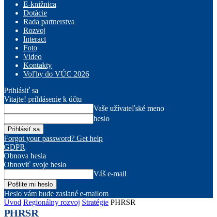
E-knižnica
Dotácie
Rada partnerstva
Rozvoj
Interact
Foto
Video
Kontakty
Voľby do VÚC 2026
Prihlásiť sa
Vitajte! prihlásenie k účtu
Vaše užívateľské meno
heslo
Forgot your password? Get help
GDPR
Obnova hesla
Obnoviť svoje heslo
Váš e-mail
Heslo vám bude zaslané e-mailom
Úvod
Regionálny rozvoj
Stratégie
PHRSR
PHRSR