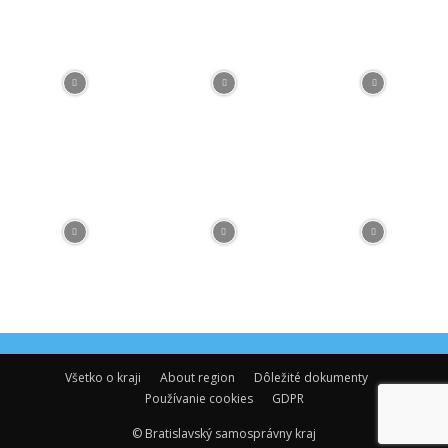
Facebook
Flickr
Instagram
RSS
Spotify
Youtube
Všetko o kraji
About region
Dôležité dokumenty
Používanie cookies
GDPR
© Bratislavský samosprávny kraj