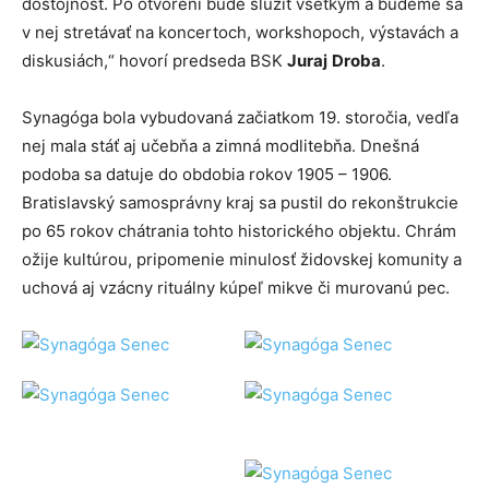
dôstojnosť. Po otvorení bude slúžiť všetkým a budeme sa
v nej stretávať na koncertoch, workshopoch, výstavách a
diskusiách,“ hovorí predseda BSK
Juraj
Droba
.
Synagóga bola vybudovaná začiatkom 19. storočia, vedľa
nej mala stáť aj učebňa a zimná modlitebňa. Dnešná
podoba sa datuje do obdobia rokov 1905 – 1906.
Bratislavský samosprávny kraj sa pustil do rekonštrukcie
po 65 rokov chátrania tohto historického objektu. Chrám
ožije kultúrou, pripomenie minulosť židovskej komunity a
uchová aj vzácny rituálny kúpeľ mikve či murovanú pec.