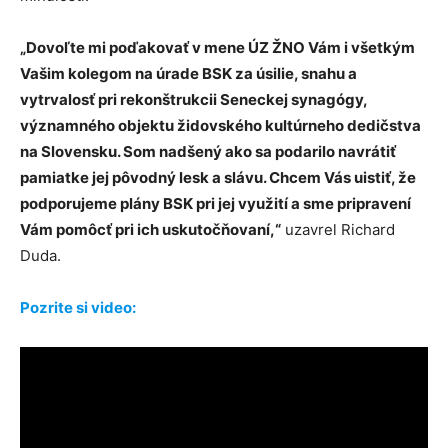
„Dovoľte mi poďakovať v mene ÚZ ŽNO Vám i všetkým
Vašim kolegom na úrade BSK za úsilie, snahu a
vytrvalosť pri rekonštrukcii Seneckej synagógy,
významného objektu židovského kultúrneho dedičstva
na Slovensku. Som nadšený ako sa podarilo navrátiť
pamiatke jej pôvodný lesk a slávu. Chcem Vás uistiť, že
podporujeme plány BSK pri jej využití a sme pripravení
Vám pomôcť pri ich uskutočňovaní,“
uzavrel Richard
Duda.
Pozrite si video: