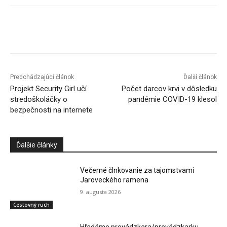
Facebook
X
Linkedin
Tumblr
Predchádzajúci článok
Ďalší článok
Projekt Security Girl učí
Počet darcov krvi v dôsledku
stredoškoláčky o
pandémie COVID-19 klesol
bezpečnosti na internete
Ďalšie články
Večerné člnkovanie za tajomstvami
Jaroveckého ramena
9. augusta 2026
Cestovný ruch
Hľadáme prevádzkara/prevádzkarku