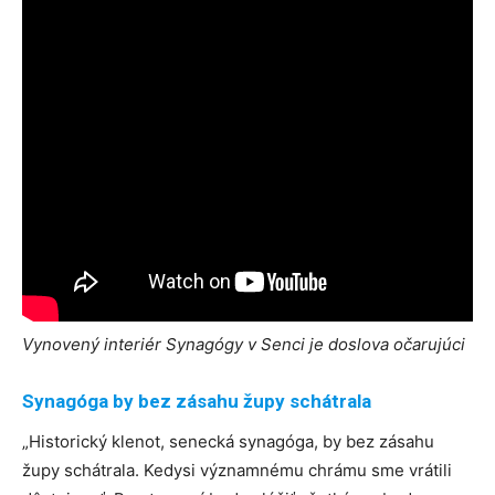
Vynovený interiér Synagógy v Senci je doslova očarujúci
Synagóga by bez zásahu župy schátrala
„Historický klenot, senecká synagóga, by bez zásahu
župy schátrala. Kedysi významnému chrámu sme vrátili