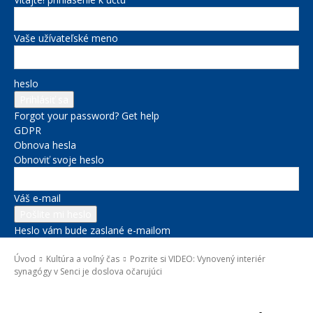
Vaše užívateľské meno
heslo
Forgot your password? Get help
GDPR
Obnova hesla
Obnoviť svoje heslo
Váš e-mail
Heslo vám bude zaslané e-mailom
Úvod
Kultúra a voľný čas
Pozrite si VIDEO: Vynovený interiér
synagógy v Senci je doslova očarujúci
Kultúra a voľný čas
Novinky zo župy
Správy na titulke