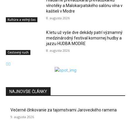
vínotéky a Malokarpatského salónu vína v
kaštieli v Modre
8. augusta 2026
Kultúra a voľný čas
K letu už vyše dve dekády patrí významný
medzinárodný festival komornej hudby a
jazzu HUDBA MODRE
8. augusta 2026
Cestovný ruch
NAJNOVŠIE ČLÁNKY
Večerné člnkovanie za tajomstvami Jaroveckého ramena
9. augusta 2026