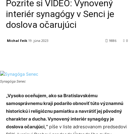
Pozrite si VIDEO: Vynovený
interiér synagógy v Senci je
doslova očarujúci
Michal Feik
19. júna 2023
9886
0
Facebook
X
Linkedin
Tumblr
Synagóga Senec
„Vysoko oceňujem, ako sa Bratislavskému
samosprávnemu kraji podarilo obnoviť túto významnú
historickú i religióznu pamiatku a navrátiť jej pôvodný
charakter a ducha. Vynovený interiér synagógy je
doslova očarujúci,“
píše v liste adresovanom predsedovi