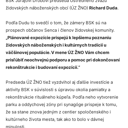
BSK Jurajovi Drobovi predseda Ústredného zväzu
židovských náboženských obcí (ÚZ ŽNO)
Richard Duda
.
Podľa Dudu to svedčí o tom, že zámery BSK sú na
prospech občanov Senca i členov židovskej komunity.
„Plánované expozície prispejú k lepšiemu poznaniu
židovských náboženských i kultúrnych tradícií u
väčšinovej populácie. V mene ÚZ ŽNO Vám chcem
prisľúbiť neochvejnú podporu a pomoc pri dokončovaní
rekonštrukcie i budovaní expozícií.“
Predseda ÚZ ŽNO tiež vyzdvihol aj ďalšie investície a
aktivity BSK v súvislosti s úpravou okolia pamiatky a
rekonštrukcie rituálneho kúpeľa. Podľa neho vytvorenie
parku a oddychovej zóny pri synagóge prispeje k tomu,
že sa stane znova jedným z centier spoločenského i
kultúrneho života mesta, tak ako to bolo v dávnej
minulosti.