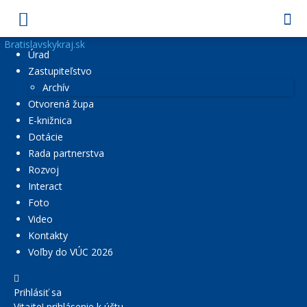
Bratislavskykraj.sk
Úrad
Zastupiteľstvo
Archív
Otvorená župa
E-knižnica
Dotácie
Rada partnerstva
Rozvoj
Interact
Foto
Video
Kontakty
Voľby do VÚC 2026
Prihlásiť sa
Vitajte! prihlásenie k účtu