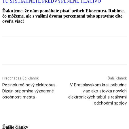
TU SI STIAHNETE PREDVYPLNENÉ TLAČIVO
Ďakujeme, že nám pomáhate písať príbeh Ekocentra. Robíme,
čo môžeme, ale s vašimi dvoma percentami toho spravíme ešte
oveľa viac!
Facebook
X
Linkedin
Tumblr
Predchádzajúci článok
Ďalší článok
Pezinok má nový elektrobus.
V Bratislavskom kraji pribudne
Dizajn pripomína významné
viac ako stovka nových
osobnosti mesta
elektronických tabúľ s reálnymi
odchodmi spojov
Ďalšie články