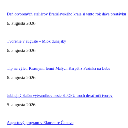
Deň otvorených ateliérov Bratislavského kraja si tento rok dáva prestávku
6. augusta 2026
Tvorenie v auguste – Mlok dunajský
6. augusta 2026
Tip na výlet: Krásnymi lesmi Malých Karpát z Pezinka na Babu
6. augusta 2026
Jubilejný Salón výtvarníkov nesie STOPU troch desaťročí tvorby
5. augusta 2026
Augustový program v Ekocentre Čunovo