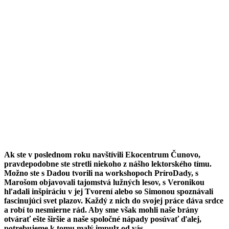
Ak ste v poslednom roku navštívili Ekocentrum Čunovo,
pravdepodobne ste stretli niekoho z nášho lektorského tímu.
Možno ste s Dadou tvorili na workshopoch PríroDady, s
Marošom objavovali tajomstvá lužných lesov, s Veronikou
hľadali inšpiráciu v jej Tvorení alebo so Simonou spoznávali
fascinujúci svet plazov. Každý z nich do svojej práce dáva srdce
a robí to nesmierne rád. Aby sme však mohli naše brány
otvárať ešte širšie a naše spoločné nápady posúvať ďalej,
potrebujeme k tomu malý impulz od vás.