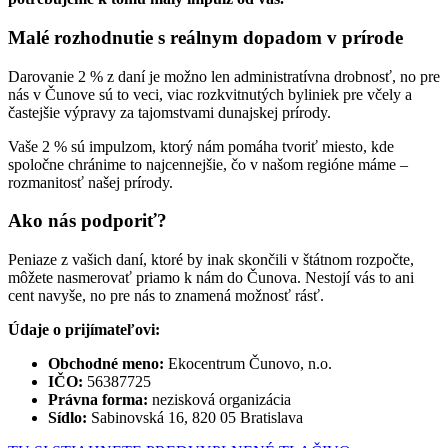
Malé rozhodnutie s reálnym dopadom v prírode
Darovanie 2 % z daní je možno len administratívna drobnosť, no pre
nás v Čunove sú to veci, viac rozkvitnutých byliniek pre včely a
častejšie výpravy za tajomstvami dunajskej prírody.
Vaše 2 % sú impulzom, ktorý nám pomáha tvoriť miesto, kde
spoločne chránime to najcennejšie, čo v našom regióne máme –
rozmanitosť našej prírody.
Ako nás podporiť?
Peniaze z vašich daní, ktoré by inak skončili v štátnom rozpočte,
môžete nasmerovať priamo k nám do Čunova. Nestojí vás to ani
cent navyše, no pre nás to znamená možnosť rásť.
Údaje o prijímateľovi:
Obchodné meno:
Ekocentrum Čunovo, n.o.
IČO:
56387725
Právna forma:
nezisková organizácia
Sídlo:
Sabinovská 16, 820 05 Bratislava