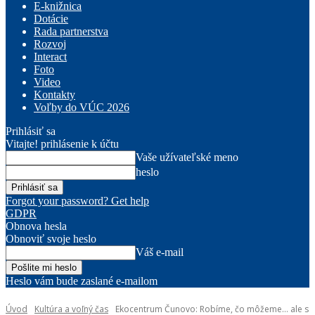
E-knižnica
Dotácie
Rada partnerstva
Rozvoj
Interact
Foto
Video
Kontakty
Voľby do VÚC 2026
Prihlásiť sa
Vitajte! prihlásenie k účtu
Vaše užívateľské meno
heslo
Forgot your password? Get help
GDPR
Obnova hesla
Obnoviť svoje heslo
Váš e-mail
Heslo vám bude zaslané e-mailom
Úvod
Kultúra a voľný čas
Ekocentrum Čunovo: Robíme, čo môžeme… ale s