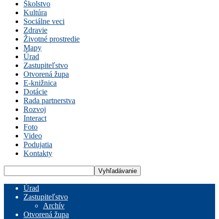
Školstvo
Kultúra
Sociálne veci
Zdravie
Životné prostredie
Mapy
Úrad
Zastupiteľstvo
Otvorená župa
E-knižnica
Dotácie
Rada partnerstva
Rozvoj
Interact
Foto
Video
Podujatia
Kontakty
Úrad
Zastupiteľstvo
Archív
Otvorená župa