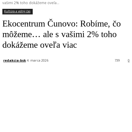
vašimi 2% toho dokážeme oveľa...
Kultúra a voľný čas
Ekocentrum Čunovo: Robíme, čo
môžeme… ale s vašimi 2% toho
dokážeme oveľa viac
redakcia-bsk
4. marca 2026
739
0
Facebook
X
Linkedin
Tumblr