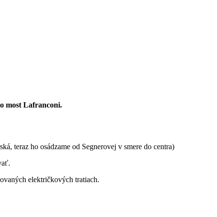
po most Lafranconi.
ská, teraz ho osádzame od Segnerovej v smere do centra)
vať.
ovaných električkových tratiach.