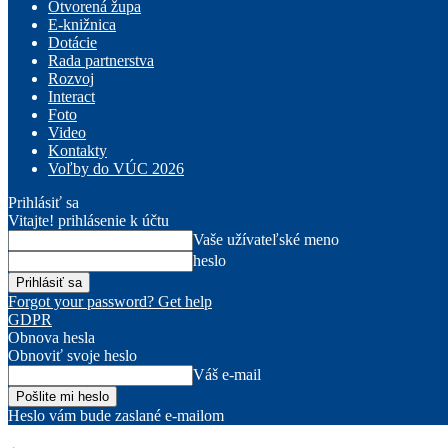
Otvorená župa
E-knižnica
Dotácie
Rada partnerstva
Rozvoj
Interact
Foto
Video
Kontakty
Voľby do VÚC 2026
Prihlásiť sa
Vitajte! prihlásenie k účtu
Vaše užívateľské meno
heslo
Forgot your password? Get help
GDPR
Obnova hesla
Obnoviť svoje heslo
Váš e-mail
Heslo vám bude zaslané e-mailom