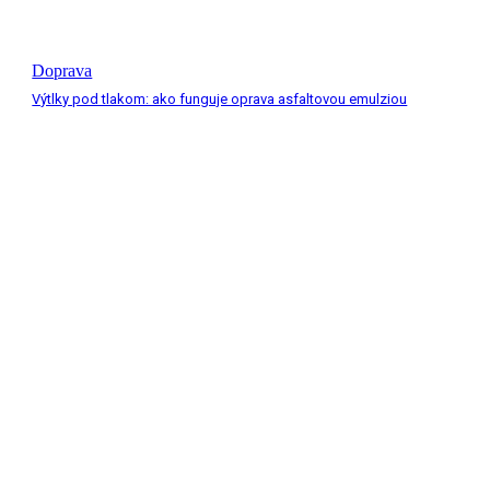
Doprava
Výtlky pod tlakom: ako funguje oprava asfaltovou emulziou