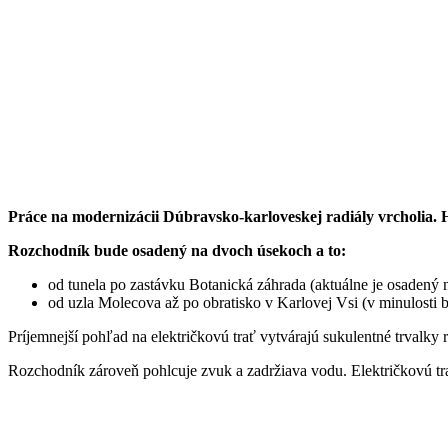
Práce na modernizácii Dúbravsko-karloveskej radiály vrcholia. 
Rozchodník bude osadený na dvoch úsekoch a to:
od tunela po zastávku Botanická záhrada (aktuálne je osadený 
od uzla Molecova až po obratisko v Karlovej Vsi (v minulosti
Príjemnejší pohľad na električkovú trať vytvárajú sukulentné trvalky 
Rozchodník zároveň pohlcuje zvuk a zadržiava vodu. Električkovú tr