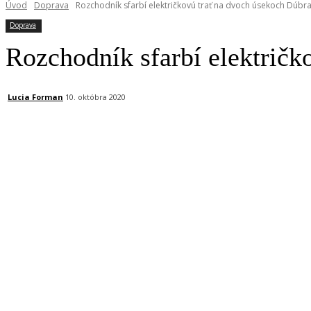
Úvod
Doprava
Rozchodník sfarbí električkovú trať na dvoch úsekoch Dúbra
Doprava
Rozchodník sfarbí električk
Lucia Forman
10. októbra 2020
Facebook
X
Linkedin
Tumblr