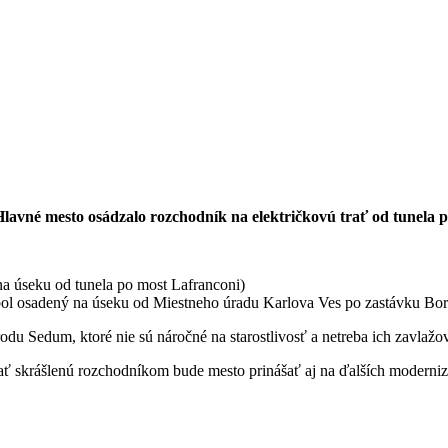
Hlavné mesto osádzalo rozchodník na električkovú trať od tunela 
na úseku od tunela po most Lafranconi)
 bol osadený na úseku od Miestneho úradu Karlova Ves po zastávku Bor
rodu Sedum, ktoré nie sú náročné na starostlivosť a netreba ich zavlažo
ať skrášlenú rozchodníkom bude mesto prinášať aj na ďalších moderniz