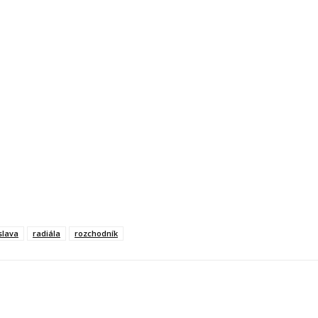
slava
radiála
rozchodník