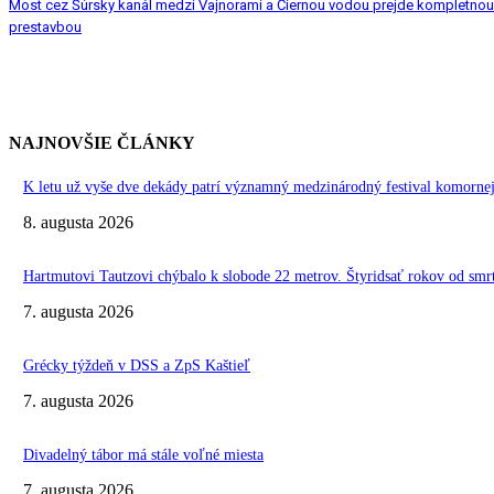
Most cez Šúrsky kanál medzi Vajnorami a Čiernou vodou prejde kompletnou
prestavbou
NAJNOVŠIE ČLÁNKY
K letu už vyše dve dekády patrí významný medzinárodný festival komo
8. augusta 2026
Hartmutovi Tautzovi chýbalo k slobode 22 metrov. Štyridsať rokov od smr
7. augusta 2026
Grécky týždeň v DSS a ZpS Kaštieľ
7. augusta 2026
Divadelný tábor má stále voľné miesta
7. augusta 2026