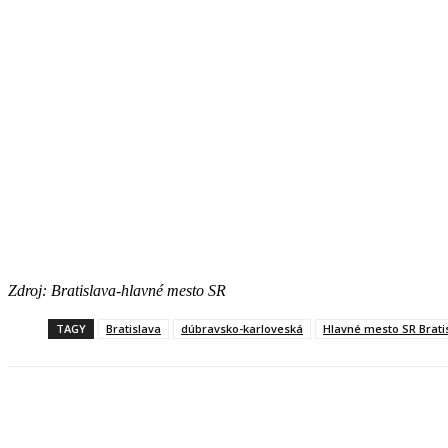
Zdroj: Bratislava-hlavné mesto SR
TAGY
Bratislava
dúbravsko-karloveská
Hlavné mesto SR Brati
Facebook
X
Linkedin
Tumblr