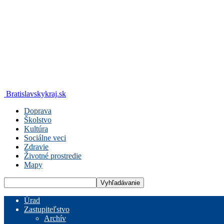
Bratislavskykraj.sk
Doprava
Školstvo
Kultúra
Sociálne veci
Zdravie
Životné prostredie
Mapy
Úrad
Zastupiteľstvo
Archív