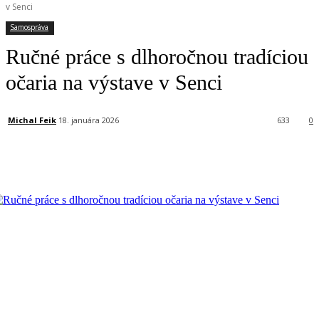
v Senci
Samospráva
Ručné práce s dlhoročnou tradíciou
očaria na výstave v Senci
Michal Feik
18. januára 2026
633
0
Facebook
X
Linkedin
Tumblr