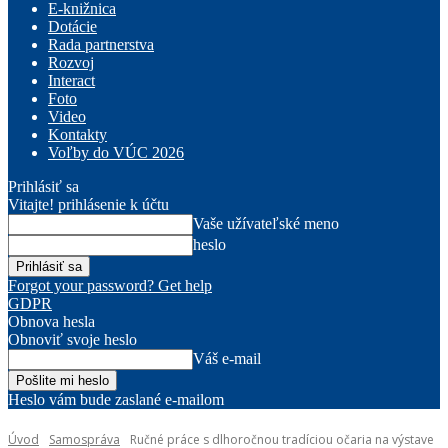
E-knižnica
Dotácie
Rada partnerstva
Rozvoj
Interact
Foto
Video
Kontakty
Voľby do VÚC 2026
Prihlásiť sa
Vitajte! prihlásenie k účtu
Vaše užívateľské meno
heslo
Forgot your password? Get help
GDPR
Obnova hesla
Obnoviť svoje heslo
Váš e-mail
Heslo vám bude zaslané e-mailom
Úvod
Samospráva
Ručné práce s dlhoročnou tradíciou očaria na výstave