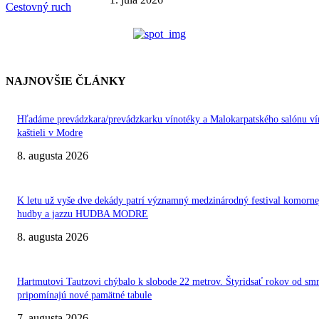
Cestovný ruch
NAJNOVŠIE ČLÁNKY
Hľadáme prevádzkara/prevádzkarku vínotéky a Malokarpatského salónu ví
kaštieli v Modre
8. augusta 2026
K letu už vyše dve dekády patrí významný medzinárodný festival komorne
hudby a jazzu HUDBA MODRE
8. augusta 2026
Hartmutovi Tautzovi chýbalo k slobode 22 metrov. Štyridsať rokov od smr
pripomínajú nové pamätné tabule
7. augusta 2026