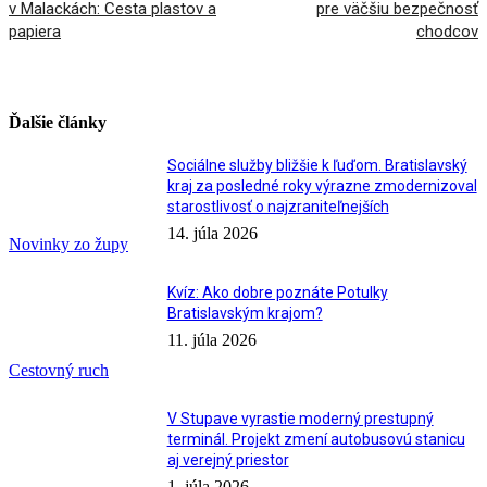
v Malackách: Cesta plastov a
pre väčšiu bezpečnosť
papiera
chodcov
Ďalšie články
Sociálne služby bližšie k ľuďom. Bratislavský
kraj za posledné roky výrazne zmodernizoval
starostlivosť o najzraniteľnejších
14. júla 2026
Novinky zo župy
Kvíz: Ako dobre poznáte Potulky
Bratislavským krajom?
11. júla 2026
Cestovný ruch
V Stupave vyrastie moderný prestupný
terminál. Projekt zmení autobusovú stanicu
aj verejný priestor
1. júla 2026