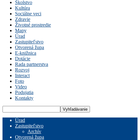
Školstvo
Kultúra
Sociálne veci
Zdravie
Životné prostredie
Mapy
Úrad
Zastupiteľstvo
Otvorená župa
E-knižnica
Dotácie
Rada partnerstva
Rozvoj
Interact
Foto
Video
Podujatia
Kontakty
Úrad
Zastupiteľstvo
Archív
Otvorená župa