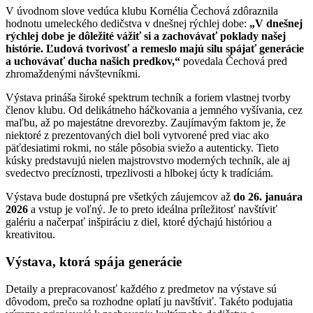
V úvodnom slove vedúca klubu Kornélia Čechová zdôraznila
hodnotu umeleckého dedičstva v dnešnej rýchlej dobe:
„V dnešnej
rýchlej dobe je dôležité vážiť si a zachovávať poklady našej
histórie. Ľudová tvorivosť a remeslo majú silu spájať generácie
a uchovávať ducha našich predkov,“
povedala Čechová pred
zhromaždenými návštevníkmi.
Výstava prináša široké spektrum techník a foriem vlastnej tvorby
členov klubu. Od delikátneho háčkovania a jemného vyšívania, cez
maľbu, až po majestátne drevorezby. Zaujímavým faktom je, že
niektoré z prezentovaných diel boli vytvorené pred viac ako
päťdesiatimi rokmi, no stále pôsobia sviežo a autenticky. Tieto
kúsky predstavujú nielen majstrovstvo moderných techník, ale aj
svedectvo precíznosti, trpezlivosti a hlbokej úcty k tradíciám.
Výstava bude dostupná pre všetkých záujemcov až
do 26. januára
2026
a vstup je voľný. Je to preto ideálna príležitosť navštíviť
galériu a načerpať inšpiráciu z diel, ktoré dýchajú históriou a
kreativitou.
Výstava, ktorá spája generácie
Detaily a prepracovanosť každého z predmetov na výstave sú
dôvodom, prečo sa rozhodne oplatí ju navštíviť. Takéto podujatia