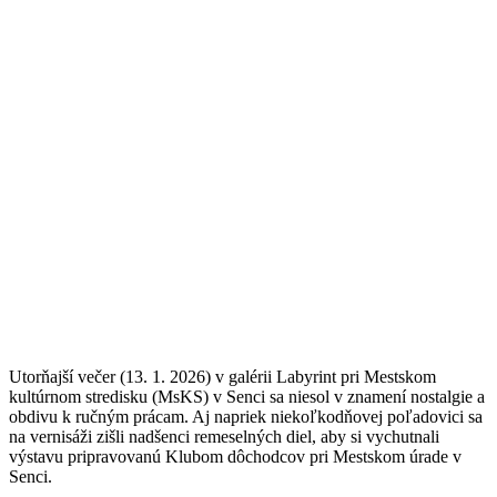
Utorňajší večer (13. 1. 2026) v galérii Labyrint pri Mestskom
kultúrnom stredisku (MsKS) v Senci sa niesol v znamení nostalgie a
obdivu k ručným prácam. Aj napriek niekoľkodňovej poľadovici sa
na vernisáži zišli nadšenci remeselných diel, aby si vychutnali
výstavu pripravovanú Klubom dôchodcov pri Mestskom úrade v
Senci.