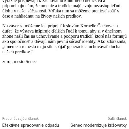
výrazne prispievajú k zachovaniu kultúrneho dedičstva a
pripomínajú nám, že umenie a tradície majú svoju nezastupiteľnú
úlohu v našej súčasnosti. Vďaka nim sa môžeme preniesť späť v
čase a nahliadnuť na životy našich predkov.
Na záver sa môžeme len pripojiť k slovám Kornélie Čechovej a
dúfať, že výstava inšpiruje ďalších ľudí k tomu, aby si v dnešnom
zhone našli čas na uchovávanie a podporu tradícií, ktoré nás formujú
ako spoločnosť a dávajú nám pevnú súčasť identity. Ako zdôraznila,
„umenie a remeslo majú silu spájať generácie a uchovávať ducha
našich predkov.“
zdroj: mesto Senec
Facebook
X
Linkedin
Tumblr
Predchádzajúci článok
Ďalší článok
Efektívne spracovanie odpadu
Senec modernizuje križovatky