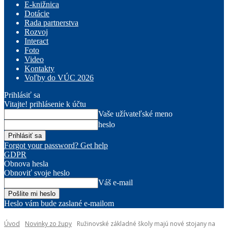
E-knižnica
Dotácie
Rada partnerstva
Rozvoj
Interact
Foto
Video
Kontakty
Voľby do VÚC 2026
Prihlásiť sa
Vitajte! prihlásenie k účtu
Vaše užívateľské meno
heslo
Forgot your password? Get help
GDPR
Obnova hesla
Obnoviť svoje heslo
Váš e-mail
Heslo vám bude zaslané e-mailom
Úvod
Novinky zo župy
Ružinovské základné školy majú nové stojany na