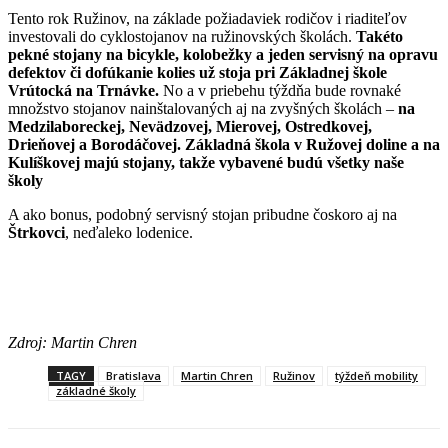
Tento rok Ružinov, na základe požiadaviek rodičov i riaditeľov
investovali do cyklostojanov na ružinovských školách.
Takéto
pekné stojany na bicykle, kolobežky a jeden servisný na opravu
defektov či dofúkanie kolies už stoja pri Základnej škole
Vrútocká na Trnávke.
No a v priebehu týždňa bude rovnaké
množstvo stojanov nainštalovaných aj na zvyšných školách –
na
Medzilaboreckej, Nevädzovej, Mierovej, Ostredkovej,
Drieňovej a Borodáčovej. Základná škola v Ružovej doline a na
Kulíškovej majú stojany, takže vybavené budú všetky naše
školy
A ako bonus, podobný servisný stojan pribudne čoskoro aj na
Štrkovci
, neďaleko lodenice.
Zdroj: Martin Chren
TAGY
Bratislava
Martin Chren
Ružinov
týždeň mobility
základné školy