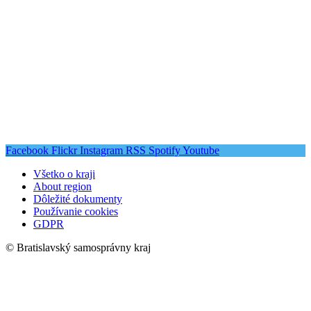
Facebook
Flickr
Instagram
RSS
Spotify
Youtube
Všetko o kraji
About region
Dôležité dokumenty
Používanie cookies
GDPR
© Bratislavský samosprávny kraj