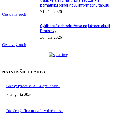
tragickej smrti Hartmuta Tautza. Pri
pamätníku odhalí novú informačnú tabuľu
31. júla 2026
Cestovný ruch
Cyklistické dobrodružstvo na južnom okraji
Bratislavy
30. júla 2026
Cestovný ruch
NAJNOVŠIE ČLÁNKY
Grécky týždeň v DSS a ZpS Kaštieľ
7. augusta 2026
Divadelný tábor má stále voľné miesta