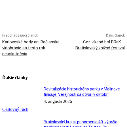
Facebook
X
Linkedin
Tumblr
Predchádzajúci článok
Ďalší článok
Karloveské hody ani Račianske
Cez víkend bol BRaK –
vinobranie sa tento rok
Bratislavský knižný festival
neuskutočnia
Ďalšie články
Revitalizácia historického parku v Malinove
finišuje. Verejnosti sa otvorí v októbri
4. augusta 2026
Cestovný ruch
Bratislavský kraj si pripomenie 40. výročie