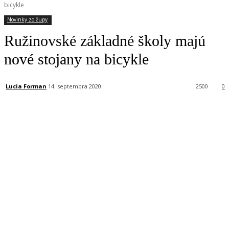
bicykle
Novinky zo župy
Ružinovské základné školy majú
nové stojany na bicykle
Lucia Forman
14. septembra 2020
2500
0
Facebook
X
Linkedin
Tumblr