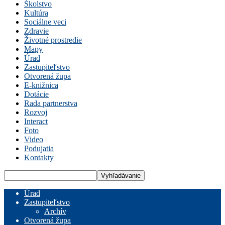
Školstvo
Kultúra
Sociálne veci
Zdravie
Životné prostredie
Mapy
Úrad
Zastupiteľstvo
Otvorená župa
E-knižnica
Dotácie
Rada partnerstva
Rozvoj
Interact
Foto
Video
Podujatia
Kontakty
Úrad
Zastupiteľstvo
Archív
Otvorená župa