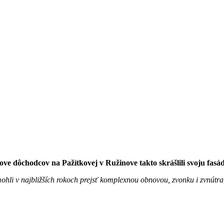
ve dôchodcov na Pažítkovej v Ružinove takto skrášlili svoju fasá
ohli v najbližších rokoch prejsť komplexnou obnovou, zvonku i zvnútr