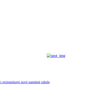
ti pripomínajú nové pamätné tabule