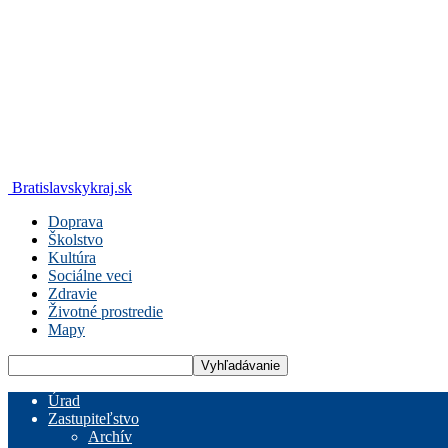
Bratislavskykraj.sk
Doprava
Školstvo
Kultúra
Sociálne veci
Zdravie
Životné prostredie
Mapy
Úrad
Zastupiteľstvo
Archív