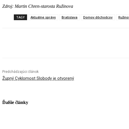
Zdroj: Martin Chren-starosta Ružinova
TAGY
Aktuálne správy
Bratislava
Domov dôchodcov
Ružino
Facebook
X
Linkedin
Tumblr
Predchádzajúci článok
Župný Cyklomost Slobody je otvorený
Ďalšie články