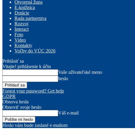
Otvorená župa
E-knižnica
Dotácie
Rada partnerstva
Rozvoj
Interact
Foto
Video
Kontakty
Voľby do VÚC 2026
Prihlásiť sa
Vitajte! prihlásenie k účtu
Vaše užívateľské meno
heslo
Forgot your password? Get help
GDPR
Obnova hesla
Obnoviť svoje heslo
Váš e-mail
Heslo vám bude zaslané e-mailom