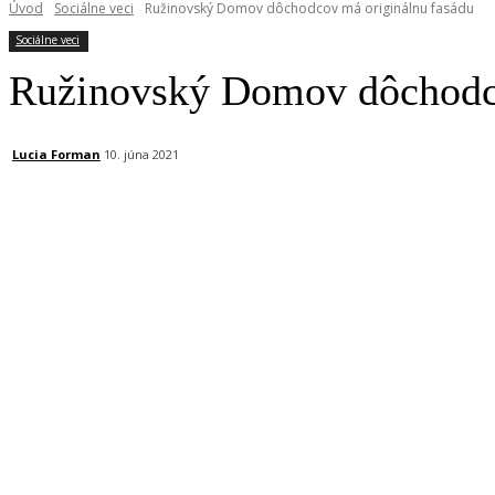
Úvod
Sociálne veci
Ružinovský Domov dôchodcov má originálnu fasádu
Sociálne veci
Ružinovský Domov dôchodco
Lucia Forman
10. júna 2021
Facebook
X
Linkedin
Tumblr