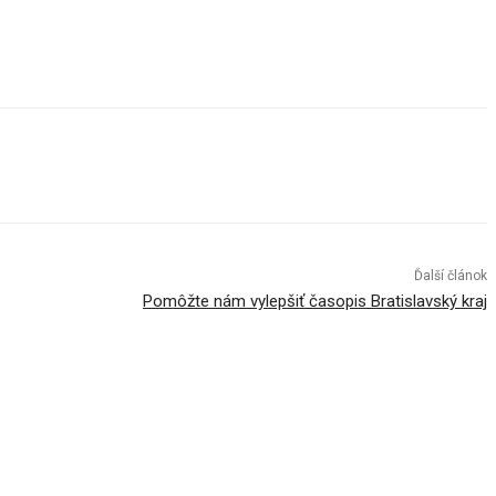
Ďalší článok
Pomôžte nám vylepšiť časopis Bratislavský kraj