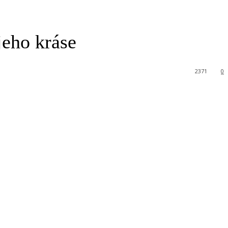
jeho kráse
2371
0