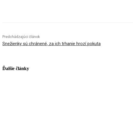
Facebook
X
Linkedin
Tumblr
Predchádzajúci článok
Snežienky sú chránené, za ich trhanie hrozí pokuta
Ďalšie články