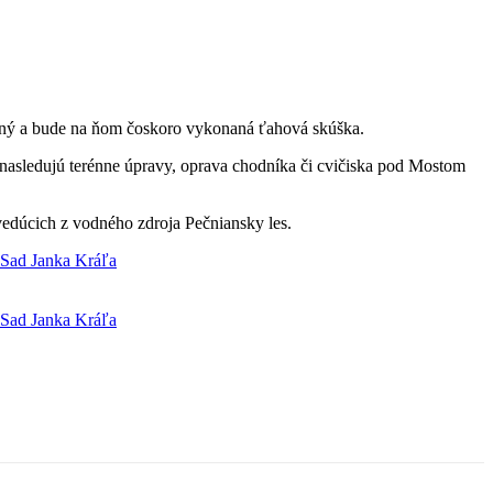
otený a bude na ňom čoskoro vykonaná ťahová skúška.
e nasledujú terénne úpravy, oprava chodníka či cvičiska pod Mostom
vedúcich z vodného zdroja Pečniansky les.