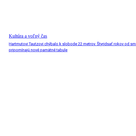
Kultúra a voľný čas
Hartmutovi Tautzovi chýbalo k slobode 22 metrov. Štyridsať rokov od smr
pripomínajú nové pamätné tabule