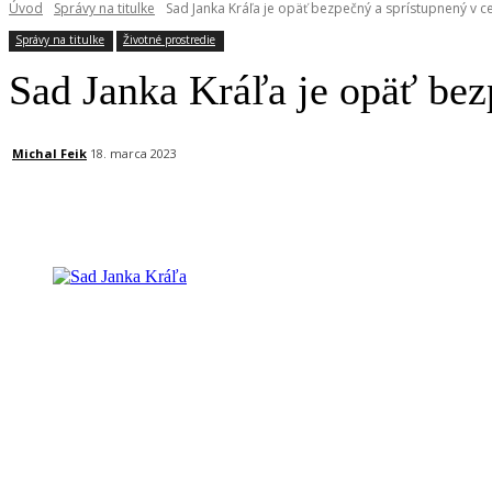
Úvod
Správy na titulke
Sad Janka Kráľa je opäť bezpečný a sprístupnený v ce
Správy na titulke
Životné prostredie
Sad Janka Kráľa je opäť bez
Michal Feik
18. marca 2023
Facebook
X
Linkedin
Tumblr