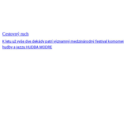
Cestovný ruch
K letu už vyše dve dekády patrí významný medzinárodný festival komornej
hudby a jazzu HUDBA MODRE