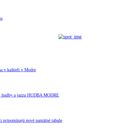
nu
a v kaštieli v Modre
rnej hudby a jazzu HUDBA MODRE
ti pripomínajú nové pamätné tabule