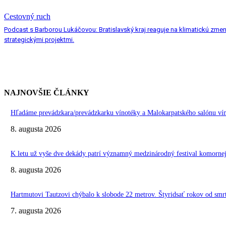
Cestovný ruch
Podcast s Barborou Lukáčovou: Bratislavský kraj reaguje na klimatickú zme
strategickými projektmi.
NAJNOVŠIE ČLÁNKY
Hľadáme prevádzkara/prevádzkarku vínotéky a Malokarpatského salónu vín
8. augusta 2026
K letu už vyše dve dekády patrí významný medzinárodný festival komo
8. augusta 2026
Hartmutovi Tautzovi chýbalo k slobode 22 metrov. Štyridsať rokov od smr
7. augusta 2026