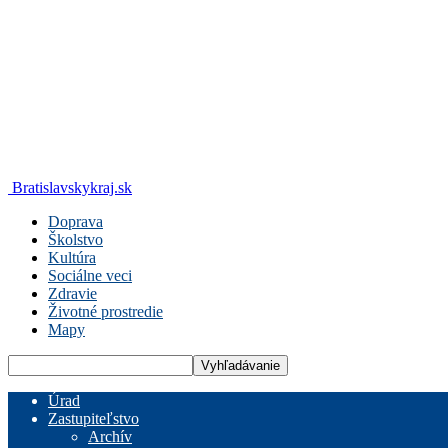
Bratislavskykraj.sk
Doprava
Školstvo
Kultúra
Sociálne veci
Zdravie
Životné prostredie
Mapy
Úrad
Zastupiteľstvo
Archív