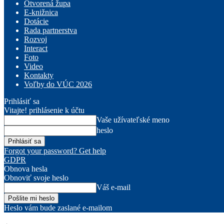
Otvorená župa
E-knižnica
Dotácie
Rada partnerstva
Rozvoj
Interact
Foto
Video
Kontakty
Voľby do VÚC 2026
Prihlásiť sa
Vitajte! prihlásenie k účtu
Vaše užívateľské meno
heslo
Forgot your password? Get help
GDPR
Obnova hesla
Obnoviť svoje heslo
Váš e-mail
Heslo vám bude zaslané e-mailom