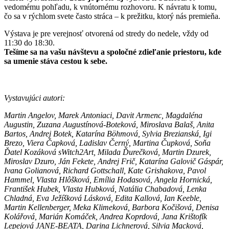
vedomému pohľadu, k vnútornému rozhovoru. K návratu k tomu,
čo sa v rýchlom svete často stráca – k prežitku, ktorý nás premieňa.
Výstava je pre verejnosť otvorená od stredy do nedele, vždy od
11:30 do 18:30.
Tešíme sa na vašu návštevu a spoločné zdieľanie priestoru, kde
sa umenie stáva cestou k sebe.
Vystavujúci autori:
Martin Angelov, Marek Antoniaci, Davit Armenc, Magdaléna
Augustin, Zuzana Augustínová-Boteková, Miroslava Balaš, Anita
Bartos, Andrej Botek, Katarína Böhmová, Sylvia Brezianská, Igi
Brezo, Viera Čapková, Ladislav Černý, Martina Čupková, Soňa
Ďatel Kozáková sWitch2Art, Milada Ďurečková, Martin Dzurek,
Miroslav Dzuro, Ján Fekete, Andrej Frič, Katarína Galovič Gáspár,
Ivana Golianová, Richard Gottschall, Kate Grishakova, Pavol
Hammel, Vlasta Hlôšková, Emília Hodasová, Angela Hornická,
František Hubek, Vlasta Hubková, Natália Chabadová, Lenka
Chladná, Eva Ježíšková Lásková, Edita Kallová, Ian Keeble,
Martin Kellenberger, Meka Klimeková, Barbora Kočišová, Denisa
Kolářová, Marián Komáček, Andrea Koprdová, Jana Krištofík
Lepejová JANE-BEATA, Darina Lichnerová, Silvia Macková,