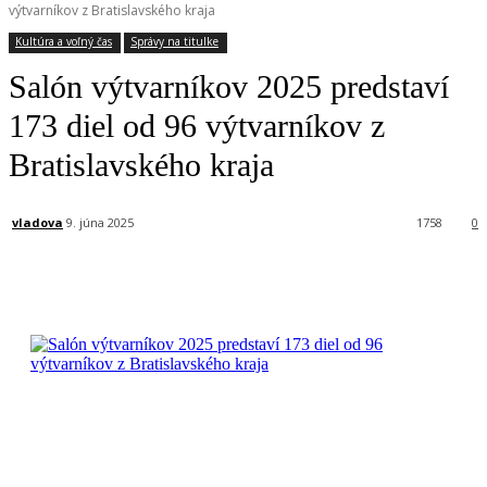
výtvarníkov z Bratislavského kraja
Kultúra a voľný čas
Správy na titulke
Salón výtvarníkov 2025 predstaví
173 diel od 96 výtvarníkov z
Bratislavského kraja
vladova
9. júna 2025
1758
0
Facebook
X
Linkedin
Tumblr