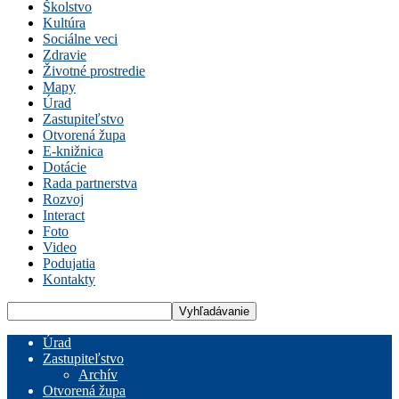
Školstvo
Kultúra
Sociálne veci
Zdravie
Životné prostredie
Mapy
Úrad
Zastupiteľstvo
Otvorená župa
E-knižnica
Dotácie
Rada partnerstva
Rozvoj
Interact
Foto
Video
Podujatia
Kontakty
Úrad
Zastupiteľstvo
Archív
Otvorená župa