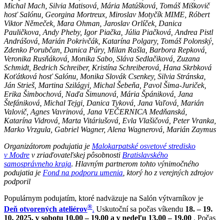
Michal Mach, Silvia Matisová, Mária Matúšková, Tomáš Miškovič
hosť Salónu, Georgina Mortreux, Miroslav Motyčík MIME, Róbert
Viktor Němeček, Mara Ohman, Jaroslav Orlíček, Danica
Pauličkova, Andy Pheby, Igor Piačka, Júlia Piačková, Andrea Pistl
Andrášová, Marián Pokrivčák, Katarína Polgary, Tomáš Polonský,
Zdenko Porubčan, Danica Púry, Milan Rašla, Barbora Repková,
Veronika Rusňáková, Monika Sabo, Sláva Sedlačiková, Zuzana
Schmidt, Bedrich Schreiber, Kristína Schreiberová, Hana Skrbková
Koťátková hosť Salónu, Monika Slovák Csenkey, Silvia Stránska,
Ján Strieš, Martina Szilágyi, Michal Šebeňa, Pavol Šima-Juriček,
Erika Šimbochová, Naďa Šimunová, Mária Špániková, Jana
Štefániková, Michal Tejgi, Danica Tyková, Jana Vaľová, Marián
Valovič, Agnes Vavrinová, Jana VEČERNICA Medňanská,
Katarína Vidrová, Marta Vitáriušová, Evla Vlašičová, Peter Vranka,
Marko Vrzgula, Gabriel Wagner, Alena Wagnerová, Marián Zaymus
Organizátorom podujatia je
Malokarpatské osvetové stredisko
v Modre
v zriaďovateľskej pôsobnosti
Bratislavského
samosprávneho kraja
. Hlavným partnerom tohto výnimočného
podujatia je
Fond na podporu umenia
, ktorý ho z verejných zdrojov
podporil
Populárnym podujatím, ktoré nadväzuje na Salón výtvarníkov je
®
Deň otvorených ateliérov
.
Uskutoční sa počas víkendu
18. – 19.
10. 2025, v sobotu 10.00 – 19.00 a v nedeľu 13.00 – 19.00
. Počas