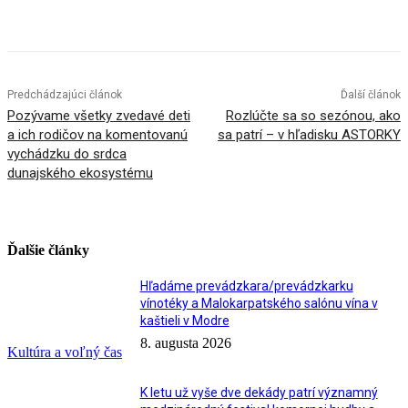
Facebook
X
Linkedin
Tumblr
Predchádzajúci článok
Ďalší článok
Pozývame všetky zvedavé deti
Rozlúčte sa so sezónou, ako
a ich rodičov na komentovanú
sa patrí – v hľadisku ASTORKY
vychádzku do srdca
dunajského ekosystému
Ďalšie články
Hľadáme prevádzkara/prevádzkarku
vínotéky a Malokarpatského salónu vína v
kaštieli v Modre
8. augusta 2026
Kultúra a voľný čas
K letu už vyše dve dekády patrí významný