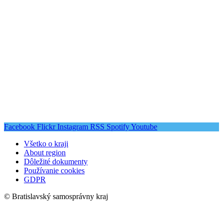
Facebook
Flickr
Instagram
RSS
Spotify
Youtube
Všetko o kraji
About region
Dôležité dokumenty
Používanie cookies
GDPR
© Bratislavský samosprávny kraj