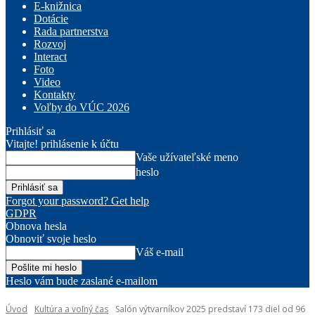
E-knižnica
Dotácie
Rada partnerstva
Rozvoj
Interact
Foto
Video
Kontakty
Voľby do VÚC 2026
Prihlásiť sa
Vitajte! prihlásenie k účtu
Vaše užívateľské meno
heslo
Forgot your password? Get help
GDPR
Obnova hesla
Obnoviť svoje heslo
Váš e-mail
Heslo vám bude zaslané e-mailom
Úvod
Kultúra a voľný čas
Salón výtvarníkov 2025 predstaví 173 diel od 96