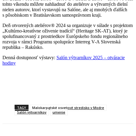
tohto víkendu môžete nahliadnuť do ateliérov a výtvarných dielní
nielen autorov, ktorí vystavujú na Salóne, ale aj mnohých ďalších
s pôsobiskom v Bratislavskom samosprávnom kraji.
Deň otvorených ateliérov® 2024 sa organizuje v súlade s projektom
„Kultúrno-kreatívne oživenie tradícií“ (Heritage SK-AT), ktorý je
spolufinancovaný z prostriedkov Európskeho fondu regionálneho
rozvoja v rámci Programu spolupráce Interreg V-A Slovenská
republika – Rakúsko.
Denná dostupnosť výstavy:
Salón výtvarníkov 2025 – otváracie
hodiny
TAGY
Malokarpatské osvetové stredisko v Modre
Salón výtvarníkov
umenie