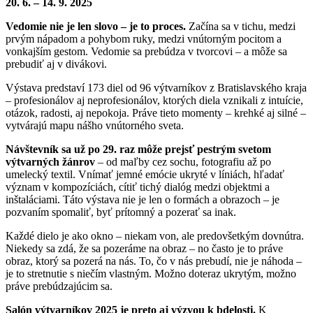
20. 6. – 14. 9. 2025
Vedomie nie je len slovo – je to proces.
Začína sa v tichu, medzi
prvým nápadom a pohybom ruky, medzi vnútorným pocitom a
vonkajším gestom. Vedomie sa prebúdza v tvorcovi – a môže sa
prebudiť aj v divákovi.
Výstava predstaví 173 diel od 96 výtvarníkov z Bratislavského kraja
– profesionálov aj neprofesionálov, ktorých diela vznikali z intuície,
otázok, radosti, aj nepokoja. Práve tieto momenty – krehké aj silné –
vytvárajú mapu nášho vnútorného sveta.
Návštevník sa už po 29. raz môže prejsť pestrým svetom
výtvarných žánrov
– od maľby cez sochu, fotografiu až po
umelecký textil. Vnímať jemné emócie ukryté v líniách, hľadať
význam v kompozíciách, cítiť tichý dialóg medzi objektmi a
inštaláciami. Táto výstava nie je len o formách a obrazoch – je
pozvaním spomaliť, byť prítomný a pozerať sa inak.
Každé dielo je ako okno – niekam von, ale predovšetkým dovnútra.
Niekedy sa zdá, že sa pozeráme na obraz – no často je to práve
obraz, ktorý sa pozerá na nás. To, čo v nás prebudí, nie je náhoda –
je to stretnutie s niečím vlastným. Možno doteraz ukrytým, možno
práve prebúdzajúcim sa.
Salón výtvarníkov 2025 je preto aj výzvou k bdelosti.
K