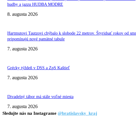
hudby a jazzu HUDBA MODRE
8. augusta 2026
Hartmutovi Tautzovi chýbalo k slobode 22 metrov. Štyridsať rokov od smr
pripomínajú nové pamätné tabule
7. augusta 2026
Grécky týždeň v DSS a ZpS Kaštieľ
7. augusta 2026
Divadelný tábor má stále voľné miesta
7. augusta 2026
Sledujte nás na Instagrame
@bratislavsky_kraj