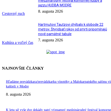
medzinárodný festival komornej hudby a
jazzu HUDBA MODRE
8. augusta 2026
Cestovný ruch
Hartmutovi Tautzovi chýbalo k slobode 22
metrov. Štyridsať rokov od smrti pripomínajú
nové pamätné tabule
7. augusta 2026
Kultúra a voľný čas
NAJNOVŠIE ČLÁNKY
Hľadáme prevádzkara/prevádzkarku vínotéky a Malokarpatského salónu ví
kaštieli v Modre
8. augusta 2026
K letu už vyše dve dekády patrí významný medzinárodný festival komorne