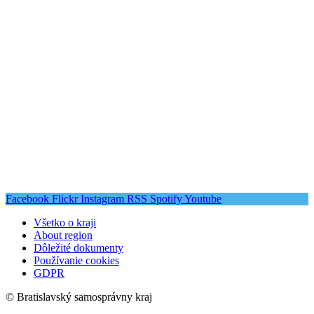
Facebook
Flickr
Instagram
RSS
Spotify
Youtube
Všetko o kraji
About region
Dôležité dokumenty
Používanie cookies
GDPR
© Bratislavský samosprávny kraj