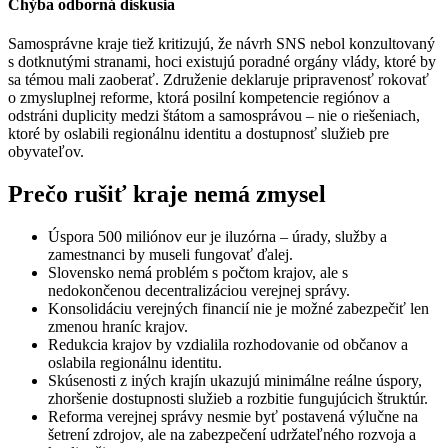
Chýba odborná diskusia
Samosprávne kraje tiež kritizujú, že návrh SNS nebol konzultovaný
s dotknutými stranami, hoci existujú poradné orgány vlády, ktoré by
sa témou mali zaoberať. Združenie deklaruje pripravenosť rokovať
o zmysluplnej reforme, ktorá posilní kompetencie regiónov a
odstráni duplicity medzi štátom a samosprávou – nie o riešeniach,
ktoré by oslabili regionálnu identitu a dostupnosť služieb pre
obyvateľov.
Prečo rušiť kraje nemá zmysel
Úspora 500 miliónov eur je iluzórna – úrady, služby a
zamestnanci by museli fungovať ďalej.
Slovensko nemá problém s počtom krajov, ale s
nedokončenou decentralizáciou verejnej správy.
Konsolidáciu verejných financií nie je možné zabezpečiť len
zmenou hraníc krajov.
Redukcia krajov by vzdialila rozhodovanie od občanov a
oslabila regionálnu identitu.
Skúsenosti z iných krajín ukazujú minimálne reálne úspory,
zhoršenie dostupnosti služieb a rozbitie fungujúcich štruktúr.
Reforma verejnej správy nesmie byť postavená výlučne na
šetrení zdrojov, ale na zabezpečení udržateľného rozvoja a