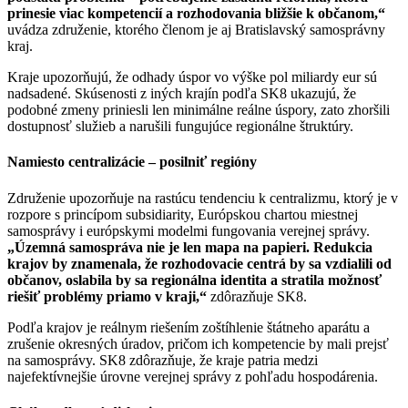
prinesie viac kompetencií a rozhodovania bližšie k občanom,“
uvádza združenie, ktorého členom je aj Bratislavský samosprávny
kraj.
Kraje upozorňujú, že odhady úspor vo výške pol miliardy eur sú
nadsadené. Skúsenosti z iných krajín podľa SK8 ukazujú, že
podobné zmeny priniesli len minimálne reálne úspory, zato zhoršili
dostupnosť služieb a narušili fungujúce regionálne štruktúry.
Namiesto centralizácie – posilniť regióny
Združenie upozorňuje na rastúcu tendenciu k centralizmu, ktorý je v
rozpore s princípom subsidiarity, Európskou chartou miestnej
samosprávy i európskymi modelmi fungovania verejnej správy.
„Územná samospráva nie je len mapa na papieri. Redukcia
krajov by znamenala, že rozhodovacie centrá by sa vzdialili od
občanov, oslabila by sa regionálna identita a stratila možnosť
riešiť problémy priamo v kraji,“
zdôrazňuje SK8.
Podľa krajov je reálnym riešením zoštíhlenie štátneho aparátu a
zrušenie okresných úradov, pričom ich kompetencie by mali prejsť
na samosprávy. SK8 zdôrazňuje, že kraje patria medzi
najefektívnejšie úrovne verejnej správy z pohľadu hospodárenia.