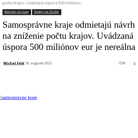
počtu krajov. Uvádzaná úspora 500 miliónov...
Novinky zo župy
Správy na titulke
Samosprávne kraje odmietajú návrh
na zníženie počtu krajov. Uvádzaná
úspora 500 miliónov eur je nereálna
Michal Feik
18. augusta 2025
1559
0
Facebook
X
Linkedin
Tumblr