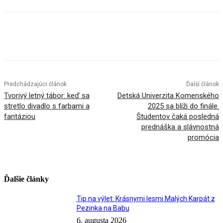
Facebook
X
Linkedin
Tumblr
Predchádzajúci článok
Ďalší článok
Tvorivý letný tábor: keď sa
Detská Univerzita Komenského
stretlo divadlo s farbami a
2025 sa blíži do finále.
fantáziou
Študentov čaká posledná
prednáška a slávnostná
promócia
Ďalšie články
Tip na výlet: Krásnymi lesmi Malých Karpát z
Pezinka na Babu
6. augusta 2026