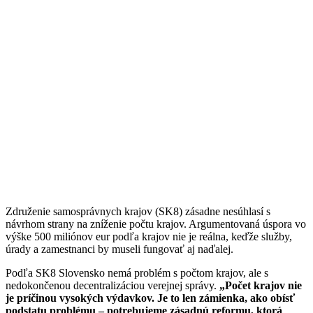
Združenie samosprávnych krajov (SK8) zásadne nesúhlasí s
návrhom strany na zníženie počtu krajov. Argumentovaná úspora vo
výške 500 miliónov eur podľa krajov nie je reálna, keďže služby,
úrady a zamestnanci by museli fungovať aj naďalej.
Podľa SK8 Slovensko nemá problém s počtom krajov, ale s
nedokončenou decentralizáciou verejnej správy.
„Počet krajov nie
je príčinou vysokých výdavkov. Je to len zámienka, ako obísť
podstatu problému – potrebujeme zásadnú reformu, ktorá