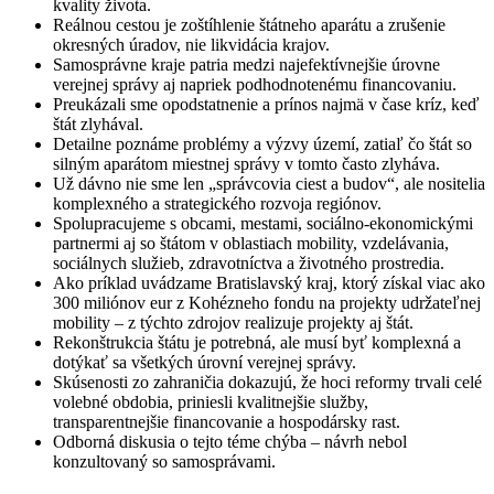
kvality života.
Reálnou cestou je zoštíhlenie štátneho aparátu a zrušenie
okresných úradov, nie likvidácia krajov.
Samosprávne kraje patria medzi najefektívnejšie úrovne
verejnej správy aj napriek podhodnotenému financovaniu.
Preukázali sme opodstatnenie a prínos najmä v čase kríz, keď
štát zlyhával.
Detailne poznáme problémy a výzvy území, zatiaľ čo štát so
silným aparátom miestnej správy v tomto často zlyháva.
Už dávno nie sme len „správcovia ciest a budov“, ale nositelia
komplexného a strategického rozvoja regiónov.
Spolupracujeme s obcami, mestami, sociálno-ekonomickými
partnermi aj so štátom v oblastiach mobility, vzdelávania,
sociálnych služieb, zdravotníctva a životného prostredia.
Ako príklad uvádzame Bratislavský kraj, ktorý získal viac ako
300 miliónov eur z Kohézneho fondu na projekty udržateľnej
mobility – z týchto zdrojov realizuje projekty aj štát.
Rekonštrukcia štátu je potrebná, ale musí byť komplexná a
dotýkať sa všetkých úrovní verejnej správy.
Skúsenosti zo zahraničia dokazujú, že hoci reformy trvali celé
volebné obdobia, priniesli kvalitnejšie služby,
transparentnejšie financovanie a hospodársky rast.
Odborná diskusia o tejto téme chýba – návrh nebol
konzultovaný so samosprávami.