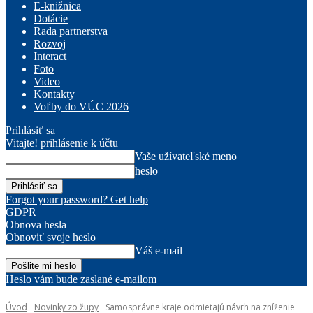
E-knižnica
Dotácie
Rada partnerstva
Rozvoj
Interact
Foto
Video
Kontakty
Voľby do VÚC 2026
Prihlásiť sa
Vitajte! prihlásenie k účtu
Vaše užívateľské meno
heslo
Forgot your password? Get help
GDPR
Obnova hesla
Obnoviť svoje heslo
Váš e-mail
Heslo vám bude zaslané e-mailom
Úvod
Novinky zo župy
Samosprávne kraje odmietajú návrh na zníženie