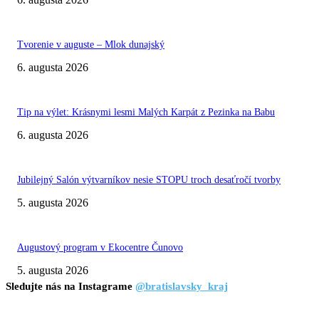
Tvorenie v auguste – Mlok dunajský
6. augusta 2026
Tip na výlet: Krásnymi lesmi Malých Karpát z Pezinka na Babu
6. augusta 2026
Jubilejný Salón výtvarníkov nesie STOPU troch desaťročí tvorby
5. augusta 2026
Augustový program v Ekocentre Čunovo
5. augusta 2026
Sledujte nás na Instagrame
@bratislavsky_kraj