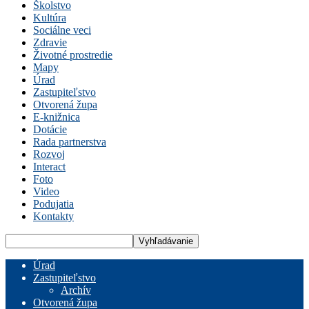
Školstvo
Kultúra
Sociálne veci
Zdravie
Životné prostredie
Mapy
Úrad
Zastupiteľstvo
Otvorená župa
E-knižnica
Dotácie
Rada partnerstva
Rozvoj
Interact
Foto
Video
Podujatia
Kontakty
Úrad
Zastupiteľstvo
Archív
Otvorená župa