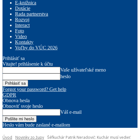
E-knižnica
Dotácie
Rada partnerstva
Rozvoj
Interact
Foto
Video
Kontakty
Voľby do VÚC 2026
Prihlásiť sa
Vitajte! prihlásenie k účtu
Vaše užívateľské meno
heslo
Forgot your password? Get help
GDPR
Obnova hesla
Obnoviť svoje heslo
Váš e-mail
Heslo vám bude zaslané e-mailom
Úvod
Novinky zo župy
Šéfkuchár Patrik Neradovič: Kuchár musí vedieť