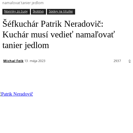
namaľovať tanier jedlom
Novinky zo župy
Školstvo
Správy na titulke
Šéfkuchár Patrik Neradovič:
Kuchár musí vedieť namaľovať
tanier jedlom
Michal Feik
13. mája 2023
2937
0
Facebook
X
Linkedin
Tumblr