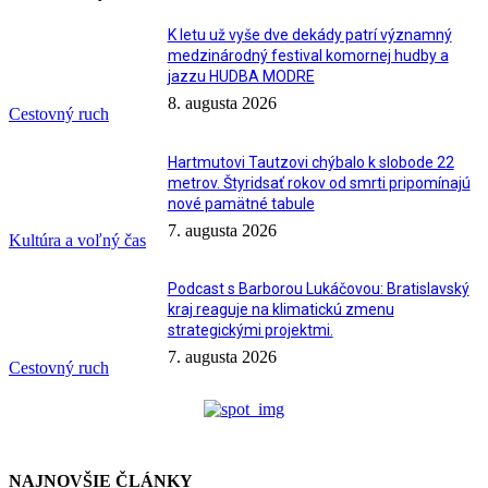
K letu už vyše dve dekády patrí významný
medzinárodný festival komornej hudby a
jazzu HUDBA MODRE
8. augusta 2026
Cestovný ruch
Hartmutovi Tautzovi chýbalo k slobode 22
metrov. Štyridsať rokov od smrti pripomínajú
nové pamätné tabule
7. augusta 2026
Kultúra a voľný čas
Podcast s Barborou Lukáčovou: Bratislavský
kraj reaguje na klimatickú zmenu
strategickými projektmi.
7. augusta 2026
Cestovný ruch
NAJNOVŠIE ČLÁNKY