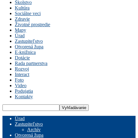
Školstvo
Kultúra
Sociálne veci
Zdravie
Životné prostredie
Mapy
Úrad
Zastupiteľstvo
Otvorená župa
E-knižnica
Dotácie
Rada partnerstva
Rozvoj
Interact
Foto
Video
Podujatia
Kontakty
Úrad
Zastupiteľstvo
Archív
Otvorená župa