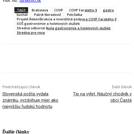
Viac na:
farskeho.sk
TAGY
Bratislava
COVP
COVP Farského 9
gastro
kuchár
Patrik Neradovič
Petržalka
Projekt Rekonštrukcia a investičná podpora COVP Farského 9
SOŠ gastronómie a hotelových služieb
Stredná odborná škola gastronómie a hotelových služieb
Stredna pre mna
Facebook
X
Linkedin
Tumblr
Predchádzajúci článok
Ďalší článok
Slovenská pošta vydala
Tip na výlet: Náučný chodník v
známku, vyzdvihuje mier ako
obci Častá
najvyššiu ľudskú hodnotu
Ďalšie články