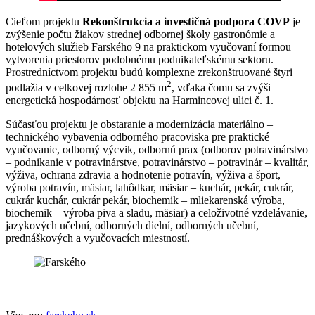
Cieľom projektu
Rekonštrukcia a investičná podpora COVP
je
zvýšenie počtu žiakov strednej odbornej školy gastronómie a
hotelových služieb Farského 9 na praktickom vyučovaní formou
vytvorenia priestorov podobnému podnikateľskému sektoru.
Prostredníctvom projektu budú komplexne zrekonštruované štyri
2
podlažia v celkovej rozlohe 2 855 m
, vďaka čomu sa zvýši
energetická hospodárnosť objektu na Harmincovej ulici č. 1.
Súčasťou projektu je obstaranie a modernizácia materiálno –
technického vybavenia odborného pracoviska pre praktické
vyučovanie, odborný výcvik, odbornú prax (odborov potravinárstvo
– podnikanie v potravinárstve, potravinárstvo – potravinár – kvalitár,
výživa, ochrana zdravia a hodnotenie potravín, výživa a šport,
výroba potravín, mäsiar, lahôdkar, mäsiar – kuchár, pekár, cukrár,
cukrár kuchár, cukrár pekár, biochemik – mliekarenská výroba,
biochemik – výroba piva a sladu, mäsiar) a celoživotné vzdelávanie,
jazykových učební, odborných dielní, odborných učební,
prednáškových a vyučovacích miestností.