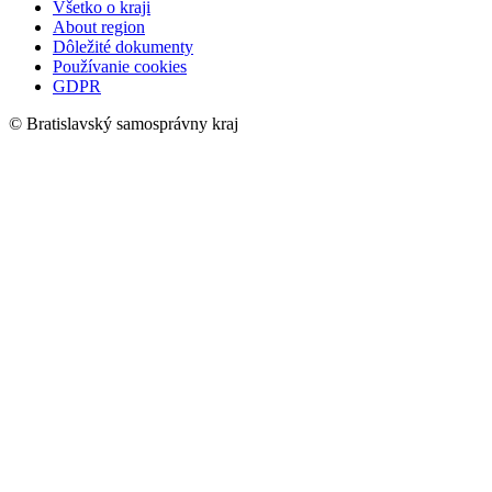
Všetko o kraji
About region
Dôležité dokumenty
Používanie cookies
GDPR
© Bratislavský samosprávny kraj