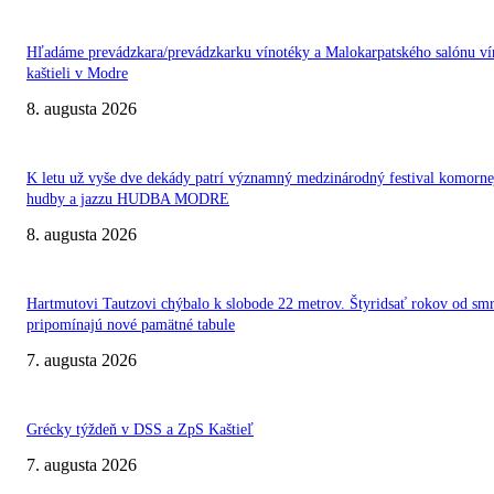
Hľadáme prevádzkara/prevádzkarku vínotéky a Malokarpatského salónu ví
kaštieli v Modre
8. augusta 2026
K letu už vyše dve dekády patrí významný medzinárodný festival komorne
hudby a jazzu HUDBA MODRE
8. augusta 2026
Hartmutovi Tautzovi chýbalo k slobode 22 metrov. Štyridsať rokov od smr
pripomínajú nové pamätné tabule
7. augusta 2026
Grécky týždeň v DSS a ZpS Kaštieľ
7. augusta 2026