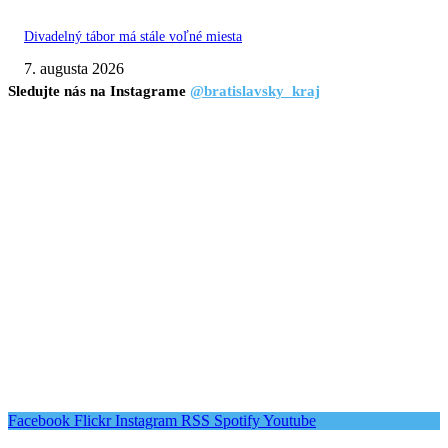
Divadelný tábor má stále voľné miesta
7. augusta 2026
Sledujte nás na Instagrame
@bratislavsky_kraj
Facebook
Flickr
Instagram
RSS
Spotify
Youtube