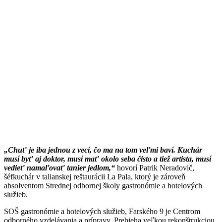
„Chuť je iba jednou z vecí, čo ma na tom veľmi baví. Kuchár
musí byť aj doktor, musí mať okolo seba čisto a tiež artista, musí
vedieť namaľovať tanier jedlom,“
hovorí Patrik Neradovič,
šéfkuchár v talianskej reštaurácii La Pala, ktorý je zároveň
absolventom Strednej odbornej školy gastronómie a hotelových
služieb.
SOŠ gastronómie a hotelových služieb, Farského 9 je Centrom
odborného vzdelávania a prípravy. Prebieha veľkou rekonštrukciou