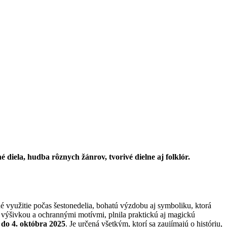
diela, hudba rôznych žánrov, tvorivé dielne aj folklór.
é využitie počas šestonedelia, bohatú výzdobu aj symboliku, ktorá
 výšivkou a ochrannými motívmi, plnila praktickú aj magickú
á
do 4. októbra 2025
. Je určená všetkým, ktorí sa zaujímajú o históriu,