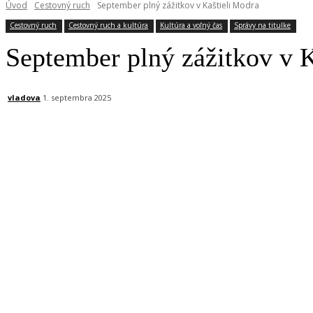
Úvod
Cestovný ruch
September plný zážitkov v Kaštieli Modra
Cestovný ruch
Cestovný ruch a kultúra
Kultúra a voľný čas
Správy na titulke
September plný zážitkov v 
vladova
1. septembra 2025
Facebook
X
Linkedin
Tumblr