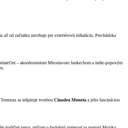
ela už od začiatku navrhuje pre exteriérovú inštaláciu. Prechádzka
 priateľmi – akordeonistom Miroslavom Jankechom a indie-popovým
m.
Tentoraz sa inšpiruje tvorbou
Claudea Moneta
a jeho fascináciou
te tradičné tance, pričom o hudobný sprievod sa postará Muzika