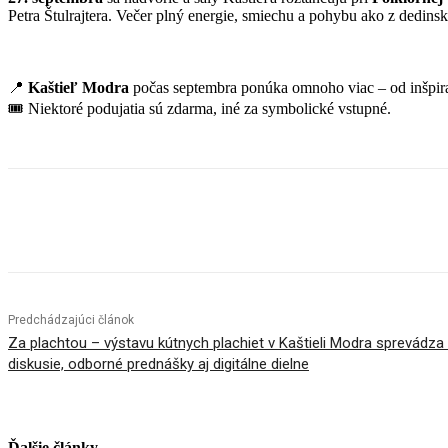
Petra Štulrajtera. Večer plný energie, smiechu a pohybu ako z dedins
📍
Kaštieľ Modra
počas septembra ponúka omnoho viac – od inšpira
🎟 Niektoré podujatia sú zdarma, iné za symbolické vstupné.
Facebook
X
Linkedin
Tumblr
Predchádzajúci článok
Za plachtou – výstavu kútnych plachiet v Kaštieli Modra sprevádz
diskusie, odborné prednášky aj digitálne dielne
Ďalšie články