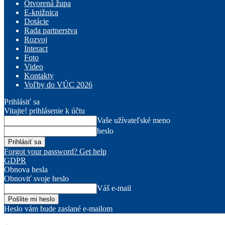
Otvorená župa
E-knižnica
Dotácie
Rada partnerstva
Rozvoj
Interact
Foto
Video
Kontakty
Voľby do VÚC 2026
Prihlásiť sa
Vitajte! prihlásenie k účtu
Vaše užívateľské meno
heslo
Forgot your password? Get help
GDPR
Obnova hesla
Obnoviť svoje heslo
Váš e-mail
Heslo vám bude zaslané e-mailom