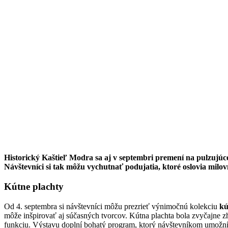
Historický Kaštieľ Modra sa aj v septembri premení na pulzujúce 
Návštevníci si tak môžu vychutnať podujatia, ktoré oslovia milov
Kútne plachty
Od 4. septembra si návštevníci môžu prezrieť výnimočnú kolekciu
kú
môže inšpirovať aj súčasných tvorcov. Kútna plachta bola zvyčajne z
funkciu. Výstavu doplní bohatý program, ktorý návštevníkom umožní