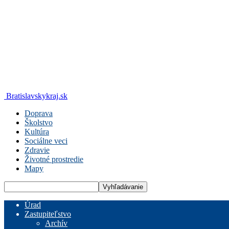
Bratislavskykraj.sk
Doprava
Školstvo
Kultúra
Sociálne veci
Zdravie
Životné prostredie
Mapy
Úrad
Zastupiteľstvo
Archív