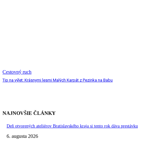
Cestovný ruch
Tip na výlet: Krásnymi lesmi Malých Karpát z Pezinka na Babu
NAJNOVŠIE ČLÁNKY
Deň otvorených ateliérov Bratislavského kraja si tento rok dáva prestávku
6. augusta 2026