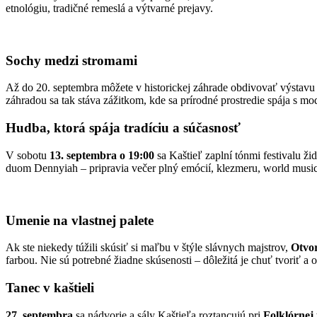
etnológiu, tradičné remeslá a výtvarné prejavy.
Sochy medzi stromami
Až do 20. septembra môžete v historickej záhrade obdivovať výstav
záhradou sa tak stáva zážitkom, kde sa prírodné prostredie spája s 
Hudba, ktorá spája tradíciu a súčasnosť
V sobotu
13. septembra o 19:00
sa Kaštieľ zaplní tónmi festivalu ži
duom Dennyiah – pripravia večer plný emócií, klezmeru, world musi
Umenie na vlastnej palete
Ak ste niekedy túžili skúsiť si maľbu v štýle slávnych majstrov,
Otvor
farbou. Nie sú potrebné žiadne skúsenosti – dôležitá je chuť tvoriť 
Tanec v kaštieli
27. septembra
sa nádvorie a sály Kaštieľa roztancujú pri
Folklórnej 