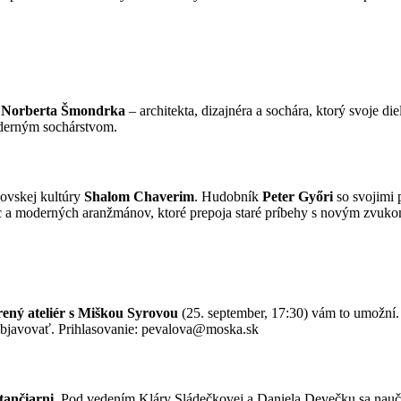
u
Norberta Šmondrka
– architekta, dizajnéra a sochára, ktorý svoje di
moderným sochárstvom.
dovskej kultúry
Shalom Chaverim
. Hudobník
Peter Győri
so svojimi
c a moderných aranžmánov, ktoré prepoja staré príbehy s novým zvuko
ený ateliér s Miškou Syrovou
(25. september, 17:30) vám to umožní. 
a objavovať. Prihlasovanie: pevalova@moska.sk
tančiarni
. Pod vedením Kláry Sládečkovej a Daniela Devečku sa naučí