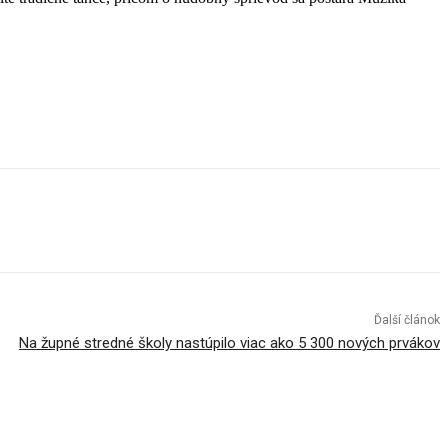
Ďalší článok
Na župné stredné školy nastúpilo viac ako 5 300 nových prvákov