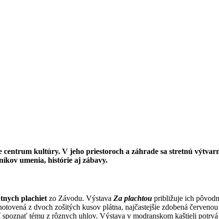
centrum kultúry. V jeho priestoroch a záhrade sa stretnú výtvarné 
níkov umenia, histórie aj zábavy.
tnych plachiet
zo Závodu. Výstava
Za plachtou
približuje ich pôvodn
hotovená z dvoch zošitých kusov plátna, najčastejšie zdobená červenou
 spoznať tému z rôznych uhlov. Výstava v modranskom kaštieli potrv