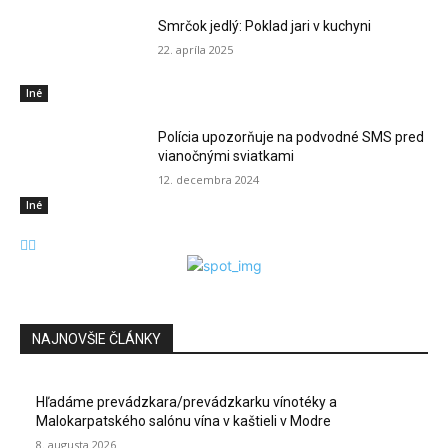
Smrčok jedlý: Poklad jari v kuchyni
22. apríla 2025
Iné
Polícia upozorňuje na podvodné SMS pred
vianočnými sviatkami
12. decembra 2024
Iné
NAJNOVŠIE ČLÁNKY
Hľadáme prevádzkara/prevádzkarku vínotéky a
Malokarpatského salónu vína v kaštieli v Modre
8. augusta 2026