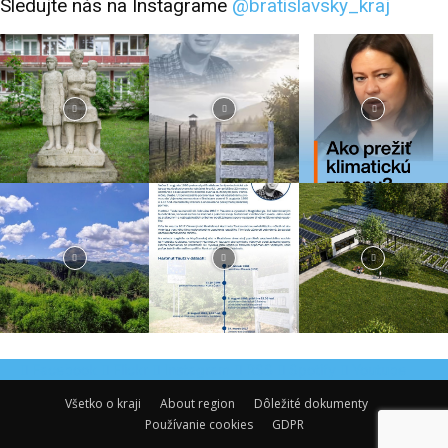
Sledujte nás na Instagrame
@bratislavsky_kraj
Facebook
Flickr
Instagram
RSS
Spotify
Youtube
Všetko o kraji
About region
Dôležité dokumenty
Používanie cookies
GDPR