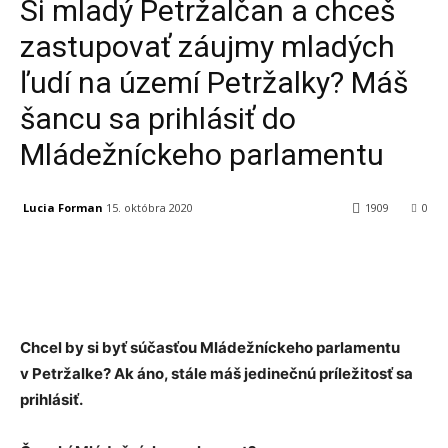
Si mladý Petržalčan a chceš
zastupovať záujmy mladých
ľudí na území Petržalky? Máš
šancu sa prihlásiť do
Mládežníckeho parlamentu
Lucia Forman
15. októbra 2020
1909
0
Facebook
X
Linkedin
Tumblr
Chcel by si byť súčasťou Mládežníckeho parlamentu
v Petržalke? Ak áno, stále máš jedinečnú príležitosť sa
prihlásiť.