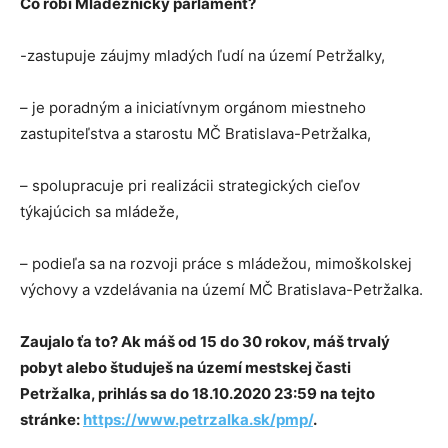
Čo robí Mládežnícky parlament?
-zastupuje záujmy mladých ľudí na území Petržalky,
– je poradným a iniciatívnym orgánom miestneho
zastupiteľstva a starostu MČ Bratislava-Petržalka,
– spolupracuje pri realizácii strategických cieľov
týkajúcich sa mládeže,
– podieľa sa na rozvoji práce s mládežou, mimoškolskej
výchovy a vzdelávania na území MČ Bratislava-Petržalka.
Zaujalo ťa to? Ak máš od 15 do 30 rokov, máš trvalý
pobyt alebo študuješ na území mestskej časti
Petržalka, prihlás sa do 18.10.2020 23:59 na tejto
stránke:
https://www.petrzalka.sk/pmp/
.