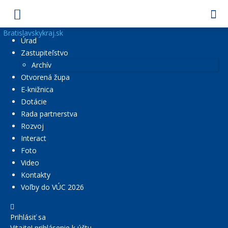
Bratislavskykraj.sk
Úrad
Zastupiteľstvo
Archív
Otvorená župa
E-knižnica
Dotácie
Rada partnerstva
Rozvoj
Interact
Foto
Video
Kontakty
Voľby do VÚC 2026
Prihlásiť sa
Vitajte! prihlásenie k účtu