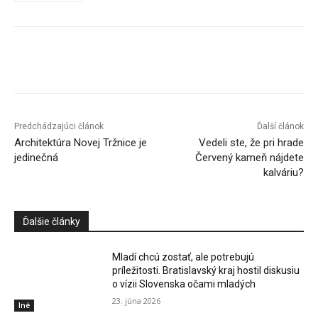
Facebook
X
Linkedin
Tumblr
Predchádzajúci článok
Ďalší článok
Architektúra Novej Tržnice je
Vedeli ste, že pri hrade
jedinečná
Červený kameň nájdete
kalváriu?
Ďalšie články
Mladí chcú zostať, ale potrebujú
príležitosti. Bratislavský kraj hostil diskusiu
o vízii Slovenska očami mladých
23. júna 2026
Iné