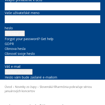
Vaše užívateľské meno
heslo
Forgot your password? Get help
GDPR
Obnova hesla
Obnoviť svoje heslo
Váš e-mail
Heslo vám bude zaslané e-mailom
Úvod
Novinky zo župy
Slovenská filharmónia pokračuje sériou
januárových koncertov
Novinky zo župy