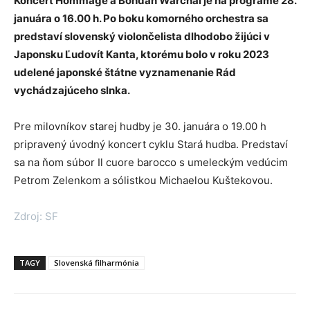
Koncert Hommage á Bohdan Warchal je na programe 28.
januára o 16.00 h. Po boku komorného orchestra sa
predstaví slovenský violončelista dlhodobo žijúci v
Japonsku Ľudovít Kanta, ktorému bolo v roku 2023
udelené japonské štátne vyznamenanie Rád
vychádzajúceho slnka.
Pre milovníkov starej hudby je 30. januára o 19.00 h
pripravený úvodný koncert cyklu Stará hudba. Predstaví
sa na ňom súbor Il cuore barocco s umeleckým vedúcim
Petrom Zelenkom a sólistkou Michaelou Kuštekovou.
Zdroj: SF
TAGY
Slovenská filharmónia