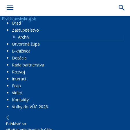
Bratislavskykraj.sk
Úrad
Zastupiteľstvo
Archív
Otvorená župa
E-knižnica
Dotácie
Rada partnerstva
Rozvoj
Interact
Foto
Video
Kontakty
Voľby do VÚC 2026
Prihlásiť sa
Vitajte! prihlásenie k účtu