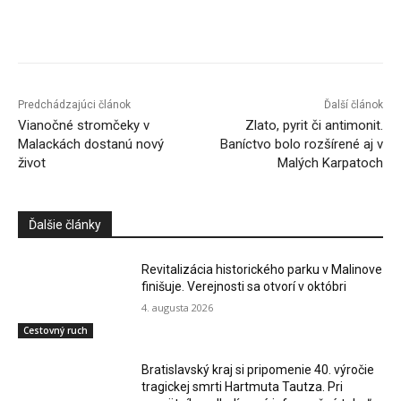
Facebook
X
Linkedin
Tumblr
Predchádzajúci článok
Ďalší článok
Vianočné stromčeky v
Zlato, pyrit či antimonit.
Malackách dostanú nový
Baníctvo bolo rozšírené aj v
život
Malých Karpatoch
Ďalšie články
Revitalizácia historického parku v Malinove
finišuje. Verejnosti sa otvorí v októbri
4. augusta 2026
Cestovný ruch
Bratislavský kraj si pripomenie 40. výročie
tragickej smrti Hartmuta Tautza. Pri