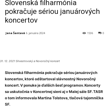
Slovenská filharmónia
pokračuje sériou januárových
koncertov
Jana Šantavá
6. januára 2024
1536
0
Facebook
X
Linkedin
Tumblr
31. 12. 2021 Silvestrovský a Novoročný koncert
Slovenská filharmónia pokračuje sériou januárových
koncertov, ktoré odštartoval slávnostný Novoročný
koncert. V ponuke je ďalších šesť programov. Koncerty
sa uskutočnia v Koncertnej sieni aj v Malej sále SF. TASR
o tom informovala Martina Tolstova, tlačová tajomníčka
SF.