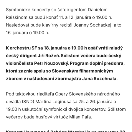
Symfonické koncerty so šéfdirigentom Danielom
Raiskinom sa budú konať 11. a 12. januára o 19.00 h.
Nasledovať bude klavírny recitál Joanny Sochackej, a to
16. januára o 19.00 h.
K orchestru SF sa 18. januára o 19.00 h opäť vráti mladý
český dirigent Jiří Rožeň. Sólistom večera bude český
violončelista Petr Nouzovský. Program doplní predohra,
ktorá zaznie spolu so Slovenským filharmonickým
zborom v naštudovaní zbormajstra Jana Rozehnala.
Pod taktovkou riaditeľa Opery Slovenského národného
divadla (SND) Martina Leginusa sa 25. a 26. januára o
19.00 h uskutoční symfonická dvojica koncertov. Sólistom
večerov bude husľový virtuóz Milan Paľa.