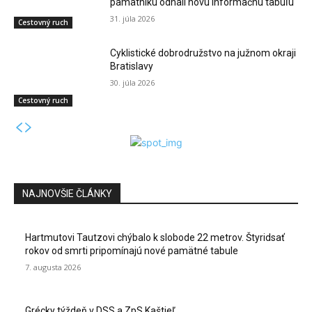
pamätníku odhalí novú informačnú tabuľu
31. júla 2026
Cestovný ruch
Cyklistické dobrodružstvo na južnom okraji
Bratislavy
30. júla 2026
Cestovný ruch
NAJNOVŠIE ČLÁNKY
Hartmutovi Tautzovi chýbalo k slobode 22 metrov. Štyridsať
rokov od smrti pripomínajú nové pamätné tabule
7. augusta 2026
Grécky týždeň v DSS a ZpS Kaštieľ