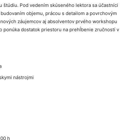
u štúdiu. Pod vedením skúseného lektora sa účastníci
, budovaním objemu, prácou s detailom a povrchovým
e nových záujemcov aj absolventov prvého workshopu
 ponúka dostatok priestoru na prehĺbenie zručností v
a
skymi nástrojmi
:00 h