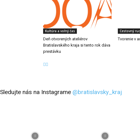
Kultúra a voľný čas
Cestovný ru
Deň otvorených ateliérov
Tvorenie v 
Bratislavského kraja si tento rok dáva
prestávku
Sledujte nás na Instagrame
@bratislavsky_kraj