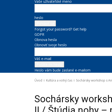
Vaše užívateľské meno
heslo
Forgot your password? Get help
GDPR
Obnova hesla
Obnoviť svoje heslo
Váš e-mail
Heslo vám bude zaslané e-mailom
Úvod
Kultúra a voľný čas
Sochársky workshop s And
Kultúra a voľný čas
Sochársky worksh
II / Štúdia nohy –