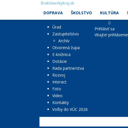
Bratislavskykraj.sk
DOPRAVA
ŠKOLSTVO
KULTÚRA
Úrad
Prihlásiť sa
Zastupiteľstvo
Vitajte! prihláseni
Archív
Otvorená župa
E-knižnica
Dotácie
Rada partnerstva
Rozvoj
Interact
Foto
Video
Kontakty
Voľby do VÚC 2026