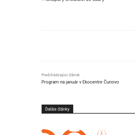
Facebook
X
Linkedin
Predchádzajúci článok
Program na január v Ekocentre Čunovo
Ďalšie články