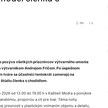
799
0
Tumblr
e pozýva všetkých priaznivcov výtvarného umenia
s výtvarníkom Andrejom Fričom. Po úspešnom
tváre sa účastníci tentokrát zamerajú na
 štúdiu členka s chodidlom.
 2026 od 13.00 do 19.00 h v Kaštieli Modra a ponúkne
anatómiu, proporciu a cit pre tvar. Téma nohy
ej presnosti s plastickým vnímaním objemu a detailu,