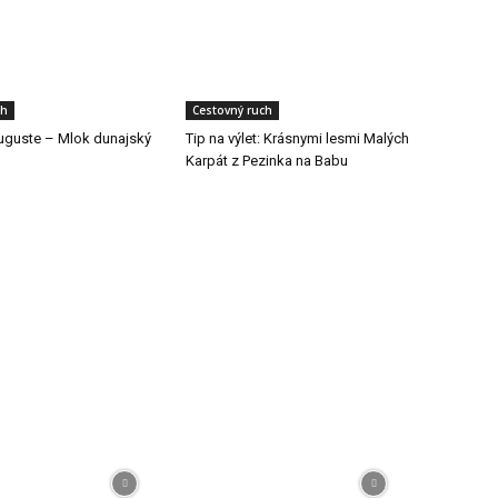
ch
Cestovný ruch
auguste – Mlok dunajský
Tip na výlet: Krásnymi lesmi Malých
Karpát z Pezinka na Babu