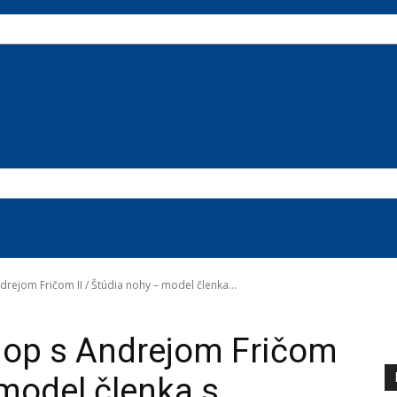
rejom Fričom II / Štúdia nohy – model členka...
op s Andrejom Fričom
 model členka s