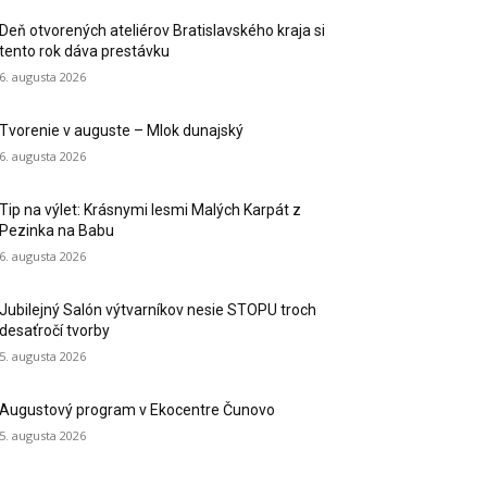
Deň otvorených ateliérov Bratislavského kraja si
tento rok dáva prestávku
6. augusta 2026
Tvorenie v auguste – Mlok dunajský
6. augusta 2026
Tip na výlet: Krásnymi lesmi Malých Karpát z
Pezinka na Babu
6. augusta 2026
Jubilejný Salón výtvarníkov nesie STOPU troch
desaťročí tvorby
5. augusta 2026
Augustový program v Ekocentre Čunovo
5. augusta 2026