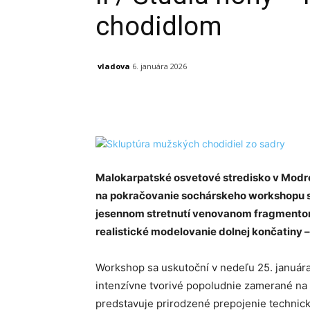
chodidlom
vladova
6. januára 2026
Facebook
X
Linkedin
Malokarpatské osvetové stredisko v Modr
na pokračovanie sochárskeho workshopu 
jesennom stretnutí venovanom fragmentom 
realistické modelovanie dolnej končatiny –
Workshop sa uskutoční v nedeľu 25. januára
intenzívne tvorivé popoludnie zamerané na 
predstavuje prirodzené prepojenie technick