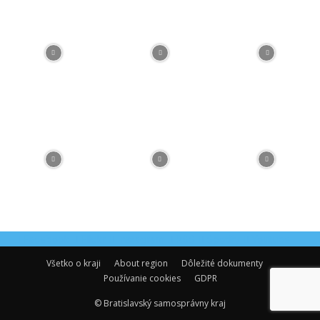
Facebook
Flickr
Instagram
RSS
Spotify
Youtube
Všetko o kraji
About region
Dôležité dokumenty
Používanie cookies
GDPR
© Bratislavský samosprávny kraj