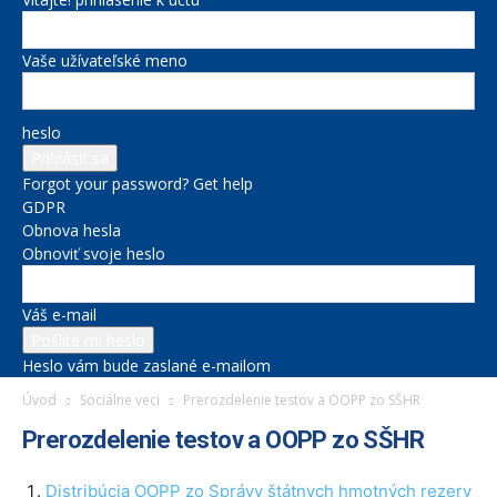
Vaše užívateľské meno
heslo
Forgot your password? Get help
GDPR
Obnova hesla
Obnoviť svoje heslo
Váš e-mail
Heslo vám bude zaslané e-mailom
Úvod
Sociálne veci
Prerozdelenie testov a OOPP zo SŠHR
Prerozdelenie testov a OOPP zo SŠHR
Distribúcia OOPP zo Správy štátnych hmotných rezerv