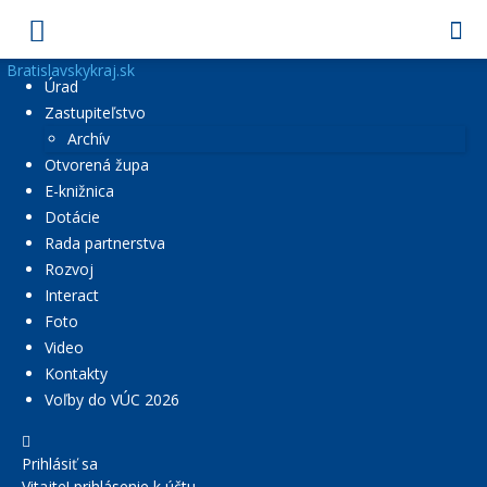
Bratislavskykraj.sk
Úrad
Zastupiteľstvo
Archív
Otvorená župa
E-knižnica
Dotácie
Rada partnerstva
Rozvoj
Interact
Foto
Video
Kontakty
Voľby do VÚC 2026
Prihlásiť sa
Vitajte! prihlásenie k účtu