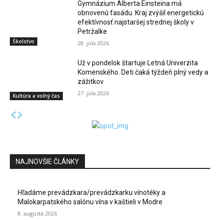
Gymnázium Alberta Einsteina má
obnovenú fasádu. Kraj zvýšil energetickú
efektívnosť najstaršej strednej školy v
Petržalke
Školstvo
28. júla 2026
Už v pondelok štartuje Letná Univerzita
Komenského. Deti čaká týždeň plný vedy a
zážitkov
27. júla 2026
Kultúra a voľný čas
NAJNOVŠIE ČLÁNKY
Hľadáme prevádzkara/prevádzkarku vínotéky a
Malokarpatského salónu vína v kaštieli v Modre
8. augusta 2026