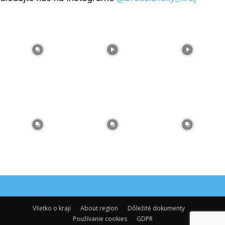
Facebook
Flickr
Instagram
RSS
Spotify
Youtube
Všetko o kraji
About region
Dôležité dokumenty
Používanie cookies
GDPR