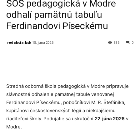
SOŠ pedagogická v Modre
odhalí pamätnú tabuľu
Ferdinandovi Píseckému
redakcia-bsk
15. júna 2026
886
0
Facebook
X
Linkedin
Tumblr
Stredná odborná škola pedagogická v Modre pripravuje
slávnostné odhalenie pamätnej tabule venovanej
Ferdinandovi Píseckému, pobočníkovi M. R. Štefánika,
kapitánovi československých légií a niekdajšiemu
riaditeľovi školy. Podujatie sa uskutoční
22. júna 2026
v
Modre.