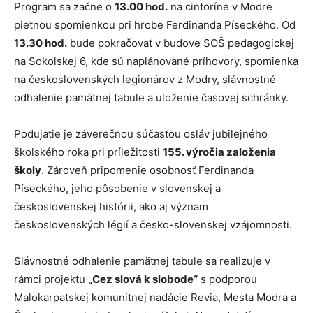
Program sa začne o
13.00 hod.
na cintoríne v Modre
pietnou spomienkou pri hrobe Ferdinanda Píseckého. Od
13.30 hod.
bude pokračovať v budove SOŠ pedagogickej
na Sokolskej 6, kde sú naplánované príhovory, spomienka
na československých legionárov z Modry, slávnostné
odhalenie pamätnej tabule a uloženie časovej schránky.
Podujatie je záverečnou súčasťou osláv jubilejného
školského roka pri príležitosti
155. výročia založenia
školy
. Zároveň pripomenie osobnosť Ferdinanda
Píseckého, jeho pôsobenie v slovenskej a
československej histórii, ako aj význam
československých légií a česko-slovenskej vzájomnosti.
Slávnostné odhalenie pamätnej tabule sa realizuje v
rámci projektu
„Cez slová k slobode“
s podporou
Malokarpatskej komunitnej nadácie Revia, Mesta Modra a