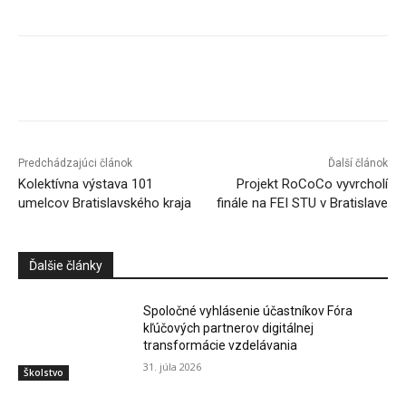
Facebook
X
Linkedin
Tumblr
Predchádzajúci článok
Ďalší článok
Kolektívna výstava 101
Projekt RoCoCo vyvrcholí
umelcov Bratislavského kraja
finále na FEI STU v Bratislave
Ďalšie články
Spoločné vyhlásenie účastníkov Fóra
kľúčových partnerov digitálnej
transformácie vzdelávania
31. júla 2026
Školstvo