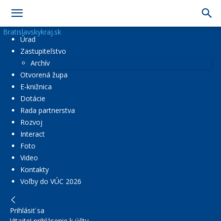
Bratislavskykraj.sk
Úrad
Zastupiteľstvo
Archív
Otvorená župa
E-knižnica
Dotácie
Rada partnerstva
Rozvoj
Interact
Foto
Video
Kontakty
Voľby do VÚC 2026
Prihlásiť sa
Vitajte! prihlásenie k účtu