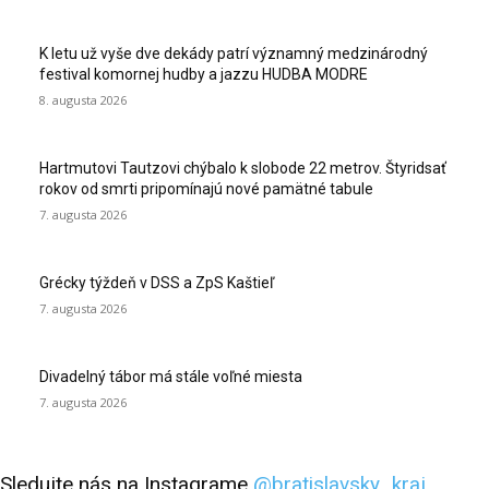
K letu už vyše dve dekády patrí významný medzinárodný
festival komornej hudby a jazzu HUDBA MODRE
8. augusta 2026
Hartmutovi Tautzovi chýbalo k slobode 22 metrov. Štyridsať
rokov od smrti pripomínajú nové pamätné tabule
7. augusta 2026
Grécky týždeň v DSS a ZpS Kaštieľ
7. augusta 2026
Divadelný tábor má stále voľné miesta
7. augusta 2026
Sledujte nás na Instagrame
@bratislavsky_kraj