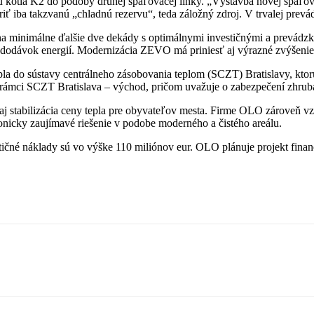
u kotla K2 do podoby druhej spaľovacej linky. „Výstavba novej spaľo
voriť iba takzvanú „chladnú rezervu“, teda záložný zdroj. V trvalej pr
 na minimálne ďalšie dve dekády s optimálnymi investičnými a prevádz
 dodávok energií. Modernizácia ZEVO má priniesť aj výrazné zvýšenie e
 do sústavy centrálneho zásobovania teplom (SCZT) Bratislavy, ktorú p
rámci SCZT Bratislava – východ, pričom uvažuje o zabezpečení zhruba
 stabilizácia ceny tepla pre obyvateľov mesta. Firme OLO zároveň v
ktonicky zaujímavé riešenie v podobe moderného a čistého areálu.
ičné náklady sú vo výške 110 miliónov eur. OLO plánuje projekt fina