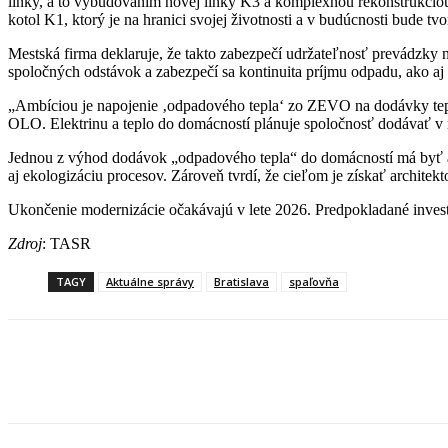
linky, a to vybudovaním novej linky K3 a komplexnou rekonštrukcio
kotol K1, ktorý je na hranici svojej životnosti a v budúcnosti bude t
Mestská firma deklaruje, že takto zabezpečí udržateľnosť prevádzky
spoločných odstávok a zabezpečí sa kontinuita príjmu odpadu, ako aj
„Ambíciou je napojenie ‚odpadového tepla‘ zo ZEVO na dodávky tepla
OLO. Elektrinu a teplo do domácností plánuje spoločnosť dodávať v 
Jednou z výhod dodávok „odpadového tepla“ do domácností má byť aj
aj ekologizáciu procesov. Zároveň tvrdí, že cieľom je získať archite
Ukončenie modernizácie očakávajú v lete 2026. Predpokladané invest
Zdroj
: TASR
TAGY
Aktuálne správy
Bratislava
spaľovňa
Facebook
X
Linkedin
Tumblr