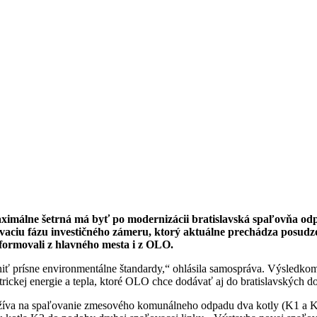
aximálne šetrná má byť po modernizácii bratislavská spaľovňa od
aciu fázu investičného zámeru, ktorý aktuálne prechádza posudzo
formovali z hlavného mesta i z OLO.
lniť prísne environmentálne štandardy,“ ohlásila samospráva. Výsled
kej energie a tepla, ktoré OLO chce dodávať aj do bratislavských d
užíva na spaľovanie zmesového komunálneho odpadu dva kotly (K1 a K2