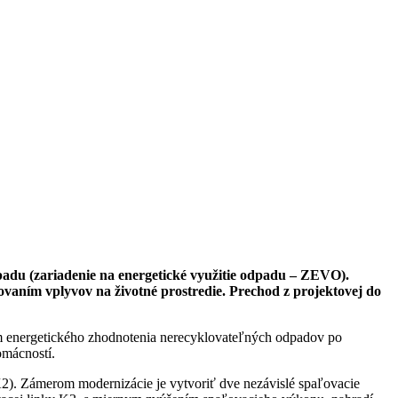
padu (zariadenie na energetické využitie odpadu – ZEVO).
vaním vplyvov na životné prostredie. Prechod z projektovej do
kom energetického zhodnotenia nerecyklovateľných odpadov po
omácností.
). Zámerom modernizácie je vytvoriť dve nezávislé spaľovacie