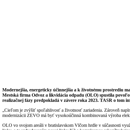
Modernejšia, energeticky účinnejšia a k životnému prostrediu m
Mestská firma Odvoz a likvidácia odpadu (OLO) spustila povoľov
realizačnej fázy predpokladá v závere roka 2023. TASR o tom in
„Cieľom je zvýšiť spoľahlivosť a životnosť zariadenia. Zároveň nap
modernizácii ZEVO má byť vysokoúčinná kombinovaná výroba elektric
OLO vo svojom areáli v bratislavskom Vlčom hrdle v súčasnosti vy