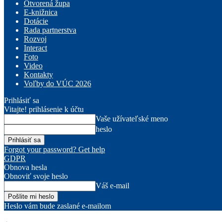
Otvorená župa
E-knižnica
Dotácie
Rada partnerstva
Rozvoj
Interact
Foto
Video
Kontakty
Voľby do VÚC 2026
Prihlásiť sa
Vitajte! prihlásenie k účtu
Vaše užívateľské meno
heslo
Forgot your password? Get help
GDPR
Obnova hesla
Obnoviť svoje heslo
Váš e-mail
Heslo vám bude zaslané e-mailom