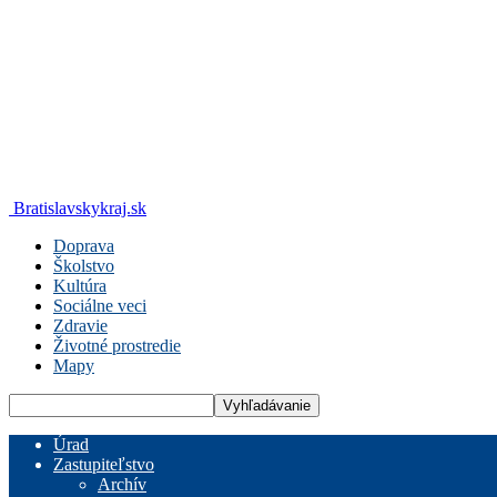
Bratislavskykraj.sk
Doprava
Školstvo
Kultúra
Sociálne veci
Zdravie
Životné prostredie
Mapy
Úrad
Zastupiteľstvo
Archív