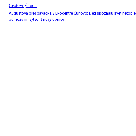
Cestovný ruch
Augustová prespávačka v Ekocentre Čunovo: Deti spoznajú svet netopie
pomôžu im vytvoriť nový domov