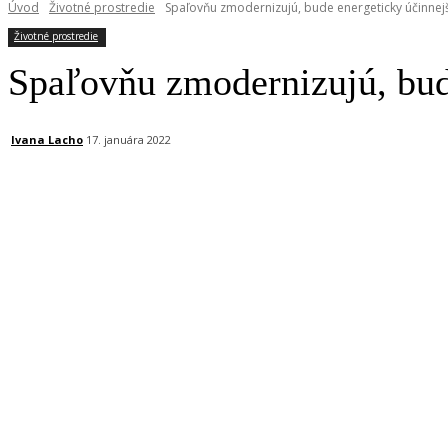
Úvod
Životné prostredie
Spaľovňu zmodernizujú, bude energeticky účinnejš
Životné prostredie
Spaľovňu zmodernizujú, bude
Ivana Lacho
17. januára 2022
Facebook
X
Linkedin
Tumblr