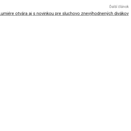
Ďalší článok
Lumiére otvára aj s novinkou pre sluchovo znevýhodnených divákov