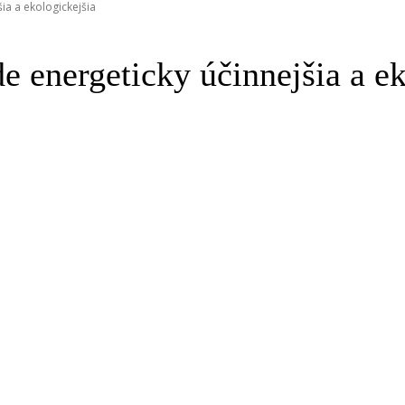
ia a ekologickejšia
 energeticky účinnejšia a ek