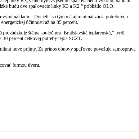
vacej linky K3, s miernym zvýšením spaľovacieho výkonu, nahradí
evádzke budú dve spaľovacie linky K3 a K2,“ priblížilo OLO.
kovými nákladmi. Docieliť sa tým má aj minimalizácia potrebných
nergetickej účinnosti až na 85 percent.
revádzkuje štátna spoločnosť Bratislavská teplárenská,“ tvrdí
 30 percent celkovej potreby tepla SCZT.
zniknú nové príjmy. Za prínos obnovy spaľovne považuje samospráva
ncovať formou úveru.