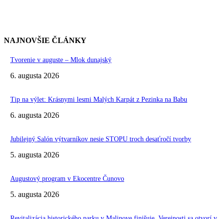
NAJNOVŠIE ČLÁNKY
Tvorenie v auguste – Mlok dunajský
6. augusta 2026
Tip na výlet: Krásnymi lesmi Malých Karpát z Pezinka na Babu
6. augusta 2026
Jubilejný Salón výtvarníkov nesie STOPU troch desaťročí tvorby
5. augusta 2026
Augustový program v Ekocentre Čunovo
5. augusta 2026
Revitalizácia historického parku v Malinove finišuje. Verejnosti sa otvorí v