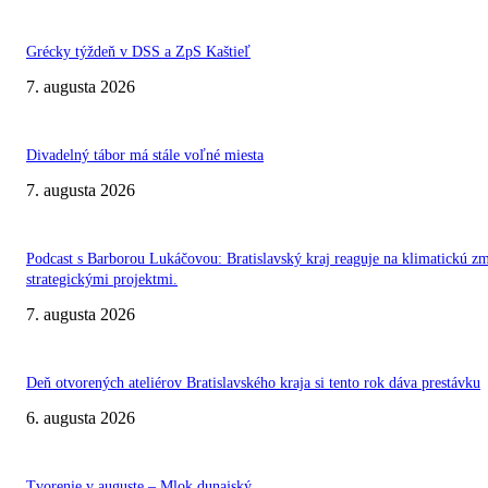
Grécky týždeň v DSS a ZpS Kaštieľ
7. augusta 2026
Divadelný tábor má stále voľné miesta
7. augusta 2026
Podcast s Barborou Lukáčovou: Bratislavský kraj reaguje na klimatickú z
strategickými projektmi.
7. augusta 2026
Deň otvorených ateliérov Bratislavského kraja si tento rok dáva prestávku
6. augusta 2026
Tvorenie v auguste – Mlok dunajský