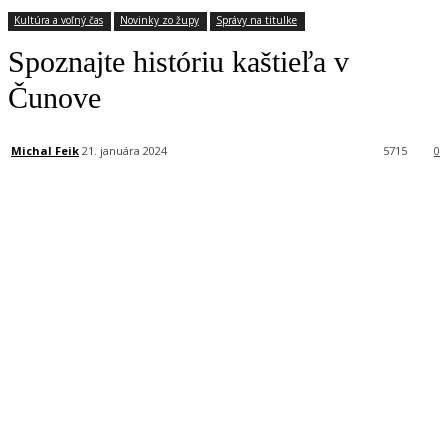
Kultúra a voľný čas
Novinky zo župy
Správy na titulke
Spoznajte históriu kaštieľa v
Čunove
Michal Feik
21. januára 2024
5715
0
Facebook
X
Linkedin
Tumblr