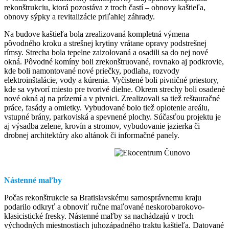
rekonštrukciu, ktorá pozostáva z troch častí – obnovy kaštieľa,
obnovy sýpky a revitalizácie priľahlej záhrady.
Na budove kaštieľa bola zrealizovaná kompletná výmena
pôvodného kroku a strešnej krytiny vrátane opravy podstrešnej
rímsy. Strecha bola tepelne zaizolovaná a osadili sa do nej nové
okná. Pôvodné komíny boli zrekonštruované, rovnako aj podkrovie,
kde boli namontované nové priečky, podlaha, rozvody
elektroinštalácie, vody a kúrenia. Vyčistené boli pivničné priestory,
kde sa vytvorí miesto pre tvorivé dielne. Okrem strechy boli osadené
nové okná aj na prízemí a v pivnici. Zrealizovali sa tiež reštauračné
práce, fasády a omietky. Vybudované bolo tiež oplotenie areálu,
vstupné brány, parkoviská a spevnené plochy. Súčasťou projektu je
aj výsadba zelene, krovín a stromov, vybudovanie jazierka či
drobnej architektúry ako altánok či informačné panely.
Nástenné maľby
Počas rekonštrukcie sa Bratislavskému samosprávnemu kraju
podarilo odkryť a obnoviť ručne maľované neskorobarokovo-
klasicistické fresky. Nástenné maľby sa nachádzajú v troch
východných miestnostiach juhozápadného traktu kaštieľa. Datované