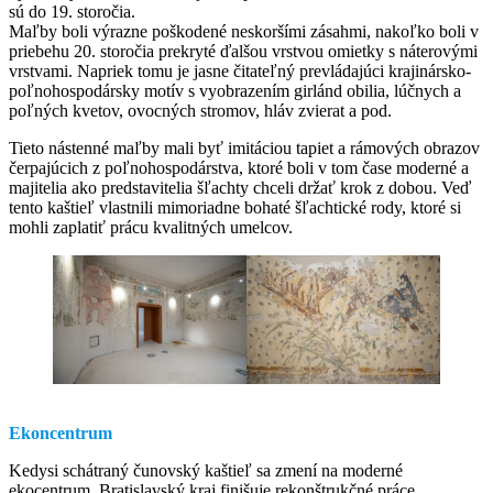
sú do 19. storočia.
Maľby boli výrazne poškodené neskoršími zásahmi, nakoľko boli v
priebehu 20. storočia prekryté ďalšou vrstvou omietky s náterovými
vrstvami. Napriek tomu je jasne čitateľný prevládajúci krajinársko-
poľnohospodársky motív s vyobrazením girlánd obilia, lúčnych a
poľných kvetov, ovocných stromov, hláv zvierat a pod.
Tieto nástenné maľby mali byť imitáciou tapiet a rámových obrazov
čerpajúcich z poľnohospodárstva, ktoré boli v tom čase moderné a
majitelia ako predstavitelia šľachty chceli držať krok z dobou. Veď
tento kaštieľ vlastnili mimoriadne bohaté šľachtické rody, ktoré si
mohli zaplatiť prácu kvalitných umelcov.
Ekoncentrum
Kedysi schátraný čunovský kaštieľ sa zmení na moderné
ekocentrum. Bratislavský kraj finišuje rekonštrukčné práce.