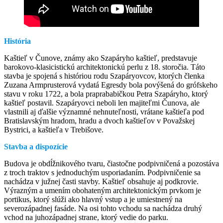
História
Kaštieľ v Čunove, známy ako Szapáryho kaštieľ, predstavuje
barokovo-klasicistickú architektonickú perlu z 18. storočia. Táto
stavba je spojená s históriou rodu Szapáryovcov, ktorých členka
Zuzana Armprusterová vydatá Egresdy bola povýšená do grófskeho
stavu v roku 1722, a bola praprababičkou Petra Szapáryho, ktorý
kaštieľ postavil. Szapáryovci neboli len majiteľmi Čunova, ale
vlastnili aj ďalšie významné nehnuteľnosti, vrátane kaštieľa pod
Bratislavským hradom, hradu a dvoch kaštieľov v Považskej
Bystrici, a kaštieľa v Trebišove.
Stavba a dispozície
Budova je obdĺžnikového tvaru, čiastočne podpivničená a pozostáva
z troch traktov s jednoduchým usporiadaním. Podpivničenie sa
nachádza v južnej časti stavby. Kaštieľ obsahuje aj podkrovie.
Výrazným a umením obohateným architektonickým prvkom je
portikus, ktorý slúži ako hlavný vstup a je umiestnený na
severozápadnej fasáde. Na osi tohto vchodu sa nachádza druhý
vchod na juhozápadnej strane, ktorý vedie do parku.