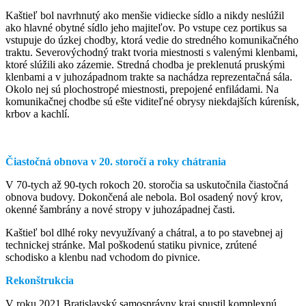
Kaštieľ bol navrhnutý ako menšie vidiecke sídlo a nikdy neslúžil
ako hlavné obytné sídlo jeho majiteľov. Po vstupe cez portikus sa
vstupuje do úzkej chodby, ktorá vedie do stredného komunikačného
traktu. Severovýchodný trakt tvoria miestnosti s valenými klenbami,
ktoré slúžili ako zázemie. Stredná chodba je preklenutá pruskými
klenbami a v juhozápadnom trakte sa nachádza reprezentačná sála.
Okolo nej sú plochostropé miestnosti, prepojené enfiládami. Na
komunikačnej chodbe sú ešte viditeľné obrysy niekdajších kúrenísk,
krbov a kachlí.
Čiastočná obnova v 20. storočí a roky chátrania
V 70-tych až 90-tych rokoch 20. storočia sa uskutočnila čiastočná
obnova budovy. Dokončená ale nebola. Bol osadený nový krov,
okenné šambrány a nové stropy v juhozápadnej časti.
Kaštieľ bol dlhé roky nevyužívaný a chátral, a to po stavebnej aj
technickej stránke. Mal poškodenú statiku pivnice, zrútené
schodisko a klenbu nad vchodom do pivnice.
Rekonštrukcia
V roku 2021 Bratislavský samosprávny kraj spustil komplexnú