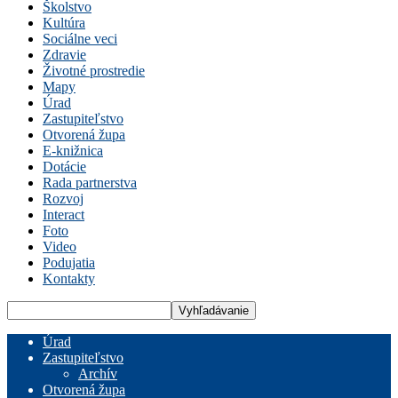
Školstvo
Kultúra
Sociálne veci
Zdravie
Životné prostredie
Mapy
Úrad
Zastupiteľstvo
Otvorená župa
E-knižnica
Dotácie
Rada partnerstva
Rozvoj
Interact
Foto
Video
Podujatia
Kontakty
Úrad
Zastupiteľstvo
Archív
Otvorená župa