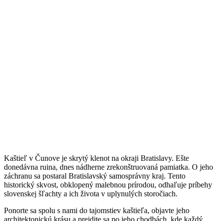
Kaštieľ v Čunove je skrytý klenot na okraji Bratislavy. Ešte
donedávna ruina, dnes nádherne zrekonštruovaná pamiatka. O jeho
záchranu sa postaral Bratislavský samosprávny kraj. Tento
historický skvost, obklopený malebnou prírodou, odhaľuje príbehy
slovenskej šľachty a ich života v uplynulých storočiach.
Ponorte sa spolu s nami do tajomstiev kaštieľa, objavte jeho
architektonickú krásu a prejdite sa po jeho chodbách, kde každý