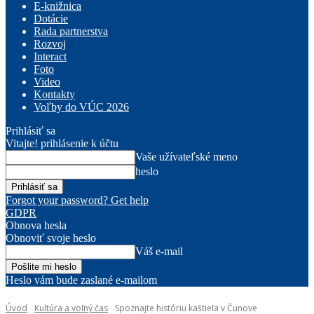
E-knižnica
Dotácie
Rada partnerstva
Rozvoj
Interact
Foto
Video
Kontakty
Voľby do VÚC 2026
Prihlásiť sa
Vitajte! prihlásenie k účtu
Vaše užívateľské meno
heslo
Forgot your password? Get help
GDPR
Obnova hesla
Obnoviť svoje heslo
Váš e-mail
Heslo vám bude zaslané e-mailom
Úvod
Kultúra a voľný čas
Spoznajte históriu kaštieľa v Čunove