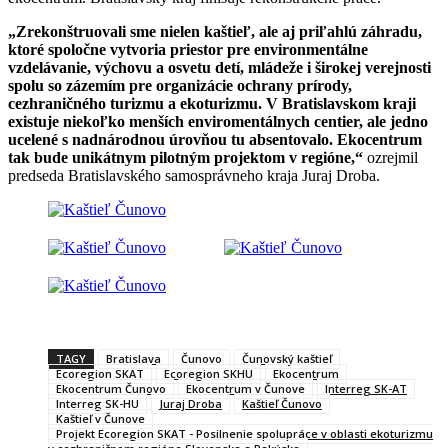
„Zrekonštruovali sme nielen kaštieľ, ale aj priľahlú záhradu,
ktoré spoločne vytvoria priestor pre environmentálne
vzdelávanie, výchovu a osvetu detí, mládeže i širokej verejnosti
spolu so zázemím pre organizácie ochrany prírody,
cezhraničného turizmu a ekoturizmu. V Bratislavskom kraji
existuje niekoľko menších enviromentálnych centier, ale jedno
ucelené s nadnárodnou úrovňou tu absentovalo. Ekocentrum
tak bude unikátnym pilotným projektom v regióne,“
ozrejmil
predseda Bratislavského samosprávneho kraja Juraj Droba.
TAGY
Bratislava
Čunovo
Čunovský kaštieľ
Ecoregion SKAT
Ecoregion SKHU
Ekocentrum
Ekocentrum Čunovo
Ekocentrum v Čunove
Interreg SK-AT
Interreg SK-HU
Juraj Droba
Kaštieľ Čunovo
Kaštieľ v Čunove
Projekt Ecoregion SKAT - Posilnenie spolupráce v oblasti ekoturizmu