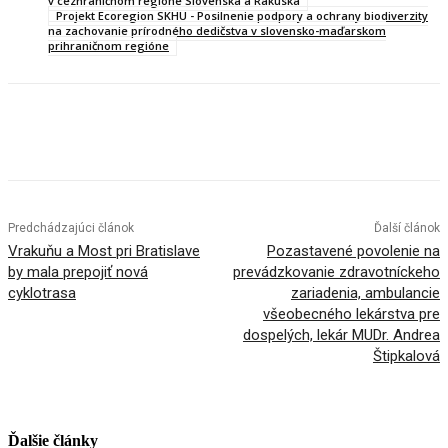
v cezhraničnom regióne Slovenska a Rakúska
Projekt Ecoregion SKHU - Posilnenie podpory a ochrany biodiverzity
na zachovanie prírodného dedičstva v slovensko-maďarskom
prihraničnom regióne
Facebook
X
Linkedin
Tumblr
Predchádzajúci článok
Ďalší článok
Vrakuňu a Most pri Bratislave
Pozastavené povolenie na
by mala prepojiť nová
prevádzkovanie zdravotníckeho
cyklotrasa
zariadenia, ambulancie
všeobecného lekárstva pre
dospelých, lekár MUDr. Andrea
Štipkalová
Ďalšie články