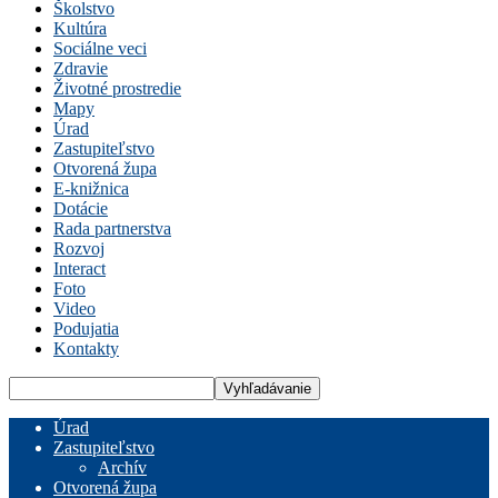
Školstvo
Kultúra
Sociálne veci
Zdravie
Životné prostredie
Mapy
Úrad
Zastupiteľstvo
Otvorená župa
E-knižnica
Dotácie
Rada partnerstva
Rozvoj
Interact
Foto
Video
Podujatia
Kontakty
Úrad
Zastupiteľstvo
Archív
Otvorená župa