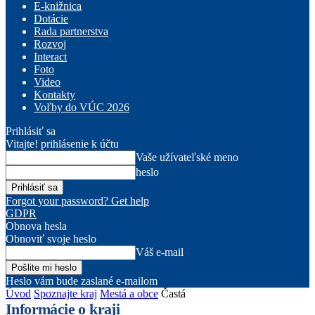
E-knižnica
Dotácie
Rada partnerstva
Rozvoj
Interact
Foto
Video
Kontakty
Voľby do VÚC 2026
Prihlásiť sa
Vitajte! prihlásenie k účtu
Vaše užívateľské meno
heslo
Forgot your password? Get help
GDPR
Obnova hesla
Obnoviť svoje heslo
Váš e-mail
Heslo vám bude zaslané e-mailom
Úvod
Spoznajte kraj
Mestá a obce
Častá
Informácie o kraji