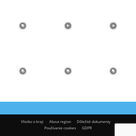
Facebook
Flickr
Instagram
RSS
Spotify
Youtube
Všetko o kraji
About region
Dôležité dokumenty
Používanie cookies
GDPR