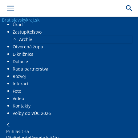
Bratislavskykraj.sk
Úrad
Zastupiteľstvo
Archív
Otvorená župa
E-knižnica
Dotácie
Rada partnerstva
Rozvoj
Interact
Foto
Video
Kontakty
Voľby do VÚC 2026
Prihlásiť sa
Vitajte! prihlásenie k účtu