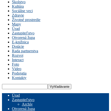
Školstvo
Kultúra
Sociálne veci
Zdravie
Životné prostredie
Mapy
Úrad
Zastupiteľstvo
Otvorená župa
E-knižnica
Dotácie
Rada partnerstva
Rozvoj
Interact
Foto
Video
Podujatia
Kontakty
Úrad
Zastupiteľstvo
Archív
Otvorená župa