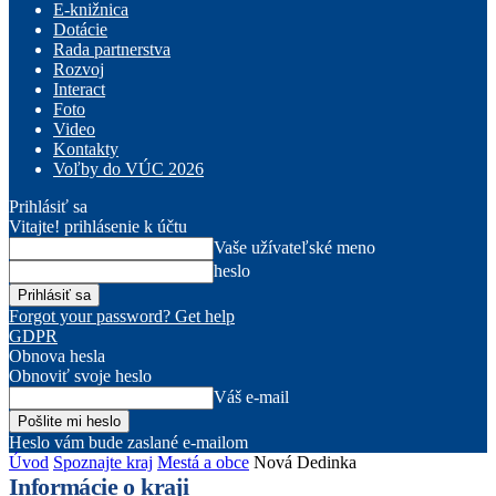
E-knižnica
Dotácie
Rada partnerstva
Rozvoj
Interact
Foto
Video
Kontakty
Voľby do VÚC 2026
Prihlásiť sa
Vitajte! prihlásenie k účtu
Vaše užívateľské meno
heslo
Forgot your password? Get help
GDPR
Obnova hesla
Obnoviť svoje heslo
Váš e-mail
Heslo vám bude zaslané e-mailom
Úvod
Spoznajte kraj
Mestá a obce
Nová Dedinka
Informácie o kraji