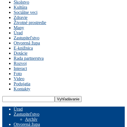
Školstvo
Kultúra
Sociálne veci
Zdravie
Životné prostredie
Mapy
Úrad
Zastupiteľstvo
Otvorená župa
E-knižnica
Dotácie
Rada partnerstva
Rozvoj
Interact
Foto
Video
Podujatia
Kontakty
Úrad
Zastupiteľstvo
Archív
Otvorená župa