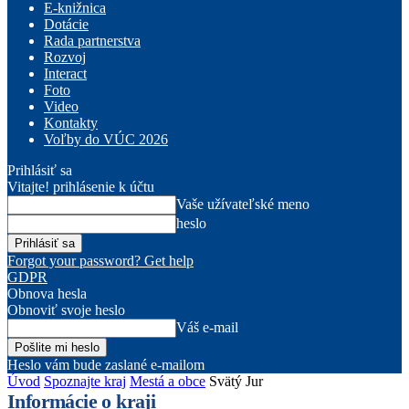
E-knižnica
Dotácie
Rada partnerstva
Rozvoj
Interact
Foto
Video
Kontakty
Voľby do VÚC 2026
Prihlásiť sa
Vitajte! prihlásenie k účtu
Vaše užívateľské meno
heslo
Forgot your password? Get help
GDPR
Obnova hesla
Obnoviť svoje heslo
Váš e-mail
Heslo vám bude zaslané e-mailom
Úvod
Spoznajte kraj
Mestá a obce
Svätý Jur
Informácie o kraji