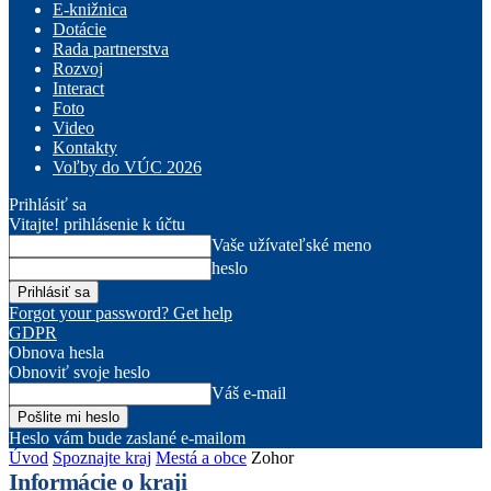
E-knižnica
Dotácie
Rada partnerstva
Rozvoj
Interact
Foto
Video
Kontakty
Voľby do VÚC 2026
Prihlásiť sa
Vitajte! prihlásenie k účtu
Vaše užívateľské meno
heslo
Forgot your password? Get help
GDPR
Obnova hesla
Obnoviť svoje heslo
Váš e-mail
Heslo vám bude zaslané e-mailom
Úvod
Spoznajte kraj
Mestá a obce
Zohor
Informácie o kraji