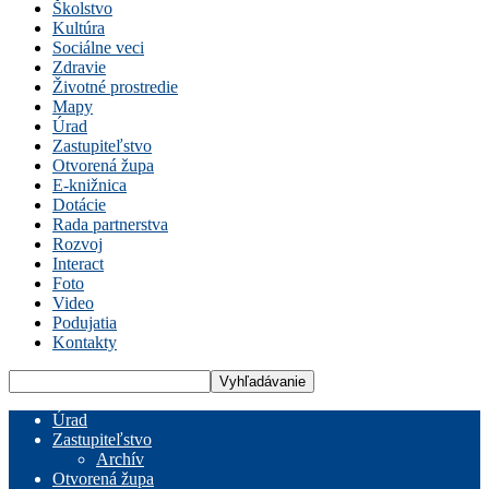
Školstvo
Kultúra
Sociálne veci
Zdravie
Životné prostredie
Mapy
Úrad
Zastupiteľstvo
Otvorená župa
E-knižnica
Dotácie
Rada partnerstva
Rozvoj
Interact
Foto
Video
Podujatia
Kontakty
Úrad
Zastupiteľstvo
Archív
Otvorená župa