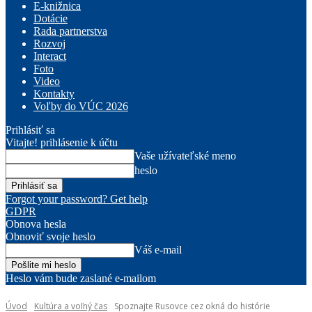
E-knižnica
Dotácie
Rada partnerstva
Rozvoj
Interact
Foto
Video
Kontakty
Voľby do VÚC 2026
Prihlásiť sa
Vitajte! prihlásenie k účtu
Vaše užívateľské meno
heslo
Forgot your password? Get help
GDPR
Obnova hesla
Obnoviť svoje heslo
Váš e-mail
Heslo vám bude zaslané e-mailom
Úvod
Kultúra a voľný čas
Spoznajte Rusovce cez okná do histórie