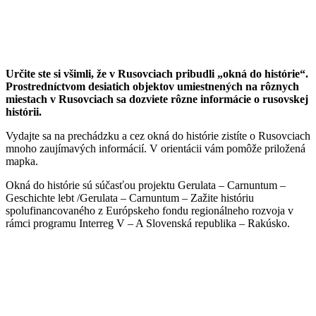
Určite ste si všimli, že v Rusovciach pribudli „okná do histórie“.
Prostredníctvom desiatich objektov umiestnených na rôznych
miestach v Rusovciach sa dozviete rôzne informácie o rusovskej
histórii.
Vydajte sa na prechádzku a cez okná do histórie zistíte o Rusovciach
mnoho zaujímavých informácií. V orientácii vám pomôže priložená
mapka.
Okná do histórie sú súčasťou projektu Gerulata – Carnuntum –
Geschichte lebt /Gerulata – Carnuntum – Zažite históriu
spolufinancovaného z Európskeho fondu regionálneho rozvoja v
rámci programu Interreg V – A Slovenská republika – Rakúsko.