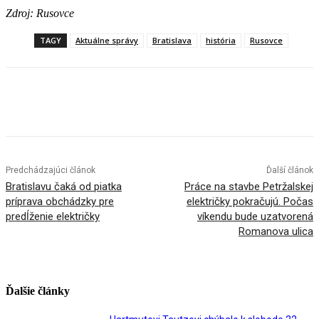
Zdroj: Rusovce
TAGY
Aktuálne správy
Bratislava
história
Rusovce
Facebook
X
Linkedin
Tumblr
Predchádzajúci článok
Ďalší článok
Bratislavu čaká od piatka
Práce na stavbe Petržalskej
príprava obchádzky pre
električky pokračujú. Počas
predĺženie električky
víkendu bude uzatvorená
Romanova ulica
Ďalšie články