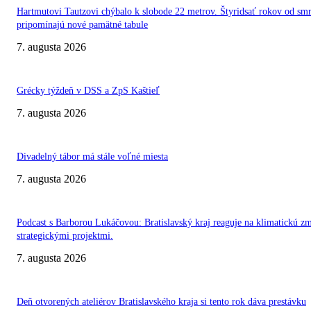
Hartmutovi Tautzovi chýbalo k slobode 22 metrov. Štyridsať rokov od smr
pripomínajú nové pamätné tabule
7. augusta 2026
Grécky týždeň v DSS a ZpS Kaštieľ
7. augusta 2026
Divadelný tábor má stále voľné miesta
7. augusta 2026
Podcast s Barborou Lukáčovou: Bratislavský kraj reaguje na klimatickú z
strategickými projektmi.
7. augusta 2026
Deň otvorených ateliérov Bratislavského kraja si tento rok dáva prestávku