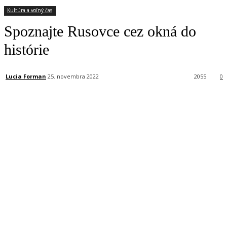
Kultúra a voľný čas
Spoznajte Rusovce cez okná do
histórie
Lucia Forman
25. novembra 2022
2055
0
Facebook
X
Linkedin
Tumblr