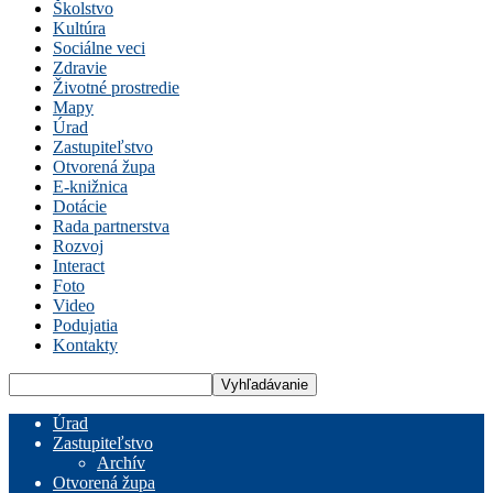
Školstvo
Kultúra
Sociálne veci
Zdravie
Životné prostredie
Mapy
Úrad
Zastupiteľstvo
Otvorená župa
E-knižnica
Dotácie
Rada partnerstva
Rozvoj
Interact
Foto
Video
Podujatia
Kontakty
Úrad
Zastupiteľstvo
Archív
Otvorená župa