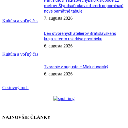
Hartmutovi Tautzovi chýbalo k slobode 22
metrov. Štyridsať rokov od smrti pripomínajú
nové pamätné tabule
7. augusta 2026
Kultúra a voľný čas
Deň otvorených ateliérov Bratislavského
kraja si tento rok dáva prestávku
6. augusta 2026
Kultúra a voľný čas
Tvorenie v auguste – Mlok dunajský
6. augusta 2026
Cestovný ruch
NAJNOVŠIE ČLÁNKY