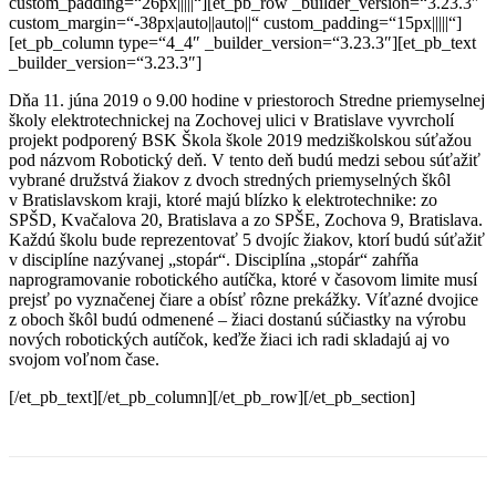
custom_padding=“26px|||||“][et_pb_row _builder_version=“3.23.3″
custom_margin=“-38px|auto||auto||“ custom_padding=“15px|||||“]
[et_pb_column type=“4_4″ _builder_version=“3.23.3″][et_pb_text
_builder_version=“3.23.3″]
Dňa 11. júna 2019 o 9.00 hodine v priestoroch Stredne priemyselnej
školy elektrotechnickej na Zochovej ulici v Bratislave vyvrcholí
projekt podporený BSK Škola škole 2019 medziškolskou súťažou
pod názvom Robotický deň. V tento deň budú medzi sebou súťažiť
vybrané družstvá žiakov z dvoch stredných priemyselných škôl
v Bratislavskom kraji, ktoré majú blízko k elektrotechnike: zo
SPŠD, Kvačalova 20, Bratislava a zo SPŠE, Zochova 9, Bratislava.
Každú školu bude reprezentovať 5 dvojíc žiakov, ktorí budú súťažiť
v disciplíne nazývanej „stopár“. Disciplína „stopár“ zahŕňa
naprogramovanie robotického autíčka, ktoré v časovom limite musí
prejsť po vyznačenej čiare a obísť rôzne prekážky. Víťazné dvojice
z oboch škôl budú odmenené – žiaci dostanú súčiastky na výrobu
nových robotických autíčok, keďže žiaci ich radi skladajú aj vo
svojom voľnom čase.
[/et_pb_text][/et_pb_column][/et_pb_row][/et_pb_section]