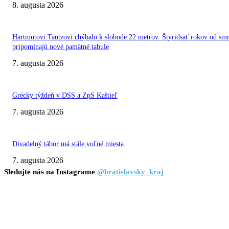
8. augusta 2026
Hartmutovi Tautzovi chýbalo k slobode 22 metrov. Štyridsať rokov od smr
pripomínajú nové pamätné tabule
7. augusta 2026
Grécky týždeň v DSS a ZpS Kaštieľ
7. augusta 2026
Divadelný tábor má stále voľné miesta
7. augusta 2026
Sledujte nás na Instagrame
@bratislavsky_kraj