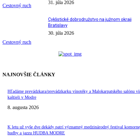
31. júla 2026
Cestovný ruch
Cyklistické dobrodružstvo na južnom okraji
Bratislavy
30. júla 2026
Cestovný ruch
NAJNOVŠIE ČLÁNKY
Hľadáme prevádzkara/prevádzkarku vínotéky a Malokarpatského salónu ví
kaštieli v Modre
8. augusta 2026
K letu už vyše dve dekády patrí významný medzinárodný festival komorne
hudby a jazzu HUDBA MODRE