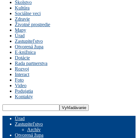
Školstvo
Kultúra
Sociálne veci
Zdravie
Životné prostredie
Mapy
Úrad
Zastupiteľstvo
Otvorená župa
E-knižnica
Dotácie
Rada partnerstva
Rozvoj
Interact
Foto
Video
Podujatia
Kontakty
Úrad
Zastupiteľstvo
Archív
Otvorená župa