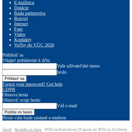
E-knižnica
Dotácie
Rada partnerstva
Rozvoj
Interact
Foto
Video
Kontakty
Voľby do VÚC 2026
Prihlásiť sa
Vitajte! prihlásenie k účtu
Vaše užívateľské meno
heslo
Forgot your password? Get help
GDPR
Obnova hesla
Obnoviť svoje heslo
Váš e-mail
Heslo vám bude zaslané e-mailom
Úvod
Novinky zo župy
SPŠD na Kvačalovej 20 spolu so SPŠE na Zochovej