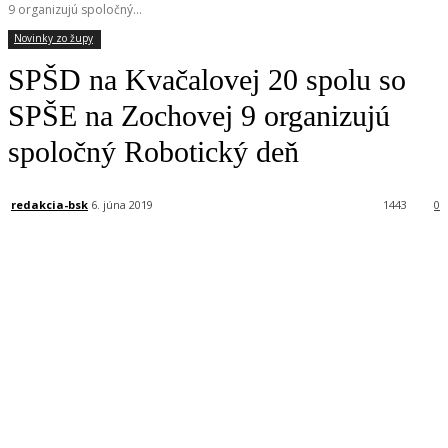
9 organizujú spoločný...
Novinky zo župy
SPŠD na Kvačalovej 20 spolu so
SPŠE na Zochovej 9 organizujú
spoločný Robotický deň
redakcia-bsk
6. júna 2019
1443
0
Facebook
X
Linkedin
Tumblr