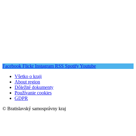
Facebook
Flickr
Instagram
RSS
Spotify
Youtube
Všetko o kraji
About region
Dôležité dokumenty
Používanie cookies
GDPR
© Bratislavský samosprávny kraj