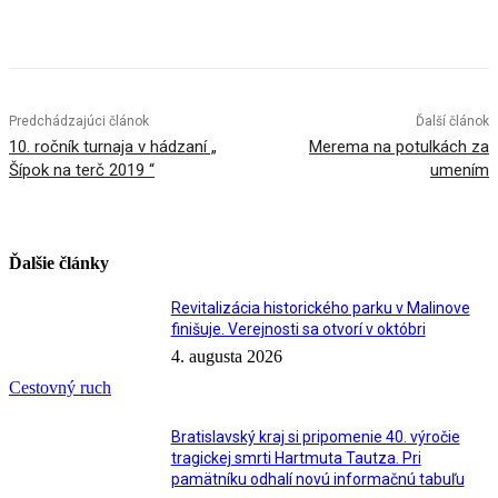
Facebook
X
Linkedin
Tumblr
Predchádzajúci článok
Ďalší článok
10. ročník turnaja v hádzaní „
Merema na potulkách za
Šípok na terč 2019 “
umením
Ďalšie články
Revitalizácia historického parku v Malinove
finišuje. Verejnosti sa otvorí v októbri
4. augusta 2026
Cestovný ruch
Bratislavský kraj si pripomenie 40. výročie
tragickej smrti Hartmuta Tautza. Pri
pamätníku odhalí novú informačnú tabuľu