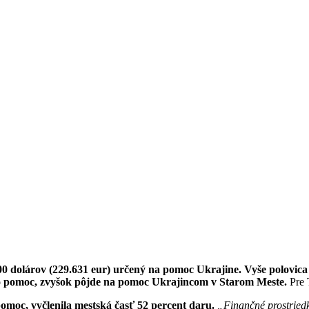
00 dolárov (229.631 eur) určený na pomoc Ukrajine. Vyše polovica
 o pomoc, zvyšok pôjde na pomoc Ukrajincom v Starom Meste.
Pre 
pomoc, vyčlenila mestská časť 52 percent daru.
„Finančné prostriedk