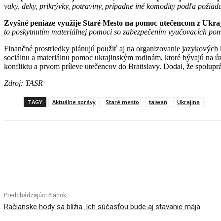
vaky, deky, prikrývky, potraviny, prípadne iné komodity podľa požiad
Zvyšné peniaze využije Staré Mesto na pomoc utečencom z Ukra
to poskytnutím materiálnej pomoci so zabezpečením vyučovacích pomôc
Finančné prostriedky plánujú použiť aj na organizovanie jazykových k
sociálnu a materiálnu pomoc ukrajinským rodinám, ktoré bývajú na ú
konfliktu a prvom príleve utečencov do Bratislavy. Dodal, že spolu
Zdroj: TASR
TAGY
Aktuálne správy
Staré mesto
taiwan
Ukrajina
Facebook
X
Linkedin
Tumblr
Predchádzajúci článok
Račianske hody sa blížia. Ich súčasťou bude aj stavanie mája