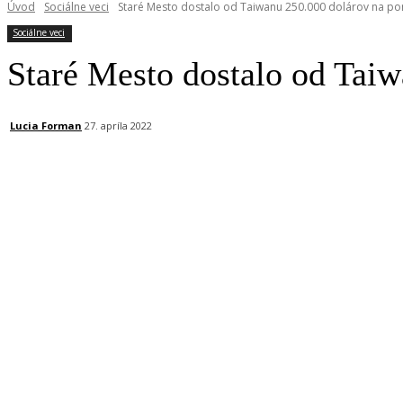
Úvod
Sociálne veci
Staré Mesto dostalo od Taiwanu 250.000 dolárov na po
Sociálne veci
Staré Mesto dostalo od Tai
Lucia Forman
27. apríla 2022
Facebook
X
Linkedin
Tumblr