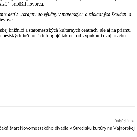
časť,“
priblížil hovorca.
ie detí z Ukrajiny do výučby v materských a základných školách, a
l Števove.
kej knižnici a staromestských kultúrnych centrách, ale aj na priamu
romestských inštitúciách fungujú takmer od vypuknutia vojnového
Ďalší článok
čaká štart Novomestského divadla v Stredisku kultúry na Vajnorskej