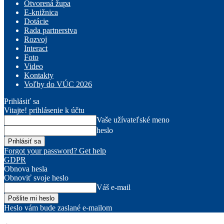
Otvorená župa
E-knižnica
Dotácie
Rada partnerstva
Rozvoj
Interact
Foto
Video
Kontakty
Voľby do VÚC 2026
Prihlásiť sa
Vitajte! prihlásenie k účtu
Vaše užívateľské meno
heslo
Forgot your password? Get help
GDPR
Obnova hesla
Obnoviť svoje heslo
Váš e-mail
Heslo vám bude zaslané e-mailom