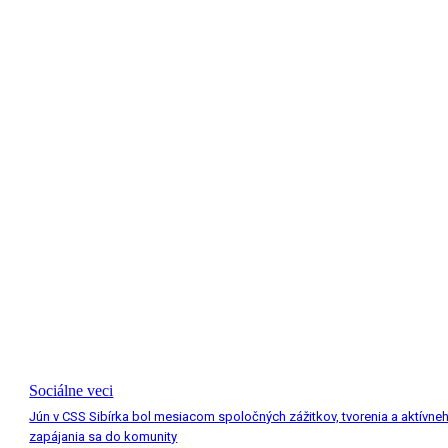
Sociálne veci
Jún v CSS Sibírka bol mesiacom spoločných zážitkov, tvorenia a aktívne
zapájania sa do komunity