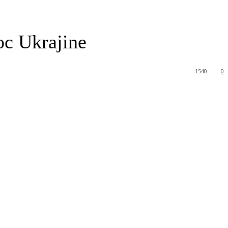
oc Ukrajine
1540
0