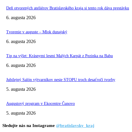
Deň otvorených ateliérov Bratislavského kraja si tento rok dáva prestávku
6. augusta 2026
Tvorenie v auguste – Mlok dunajský
6. augusta 2026
Tip na výlet: Krásnymi lesmi Malých Karpát z Pezinka na Babu
6. augusta 2026
Jubilejný Salón výtvarníkov nesie STOPU troch desaťročí tvorby
5. augusta 2026
Augustový program v Ekocentre Čunovo
5. augusta 2026
Sledujte nás na Instagrame
@bratislavsky_kraj