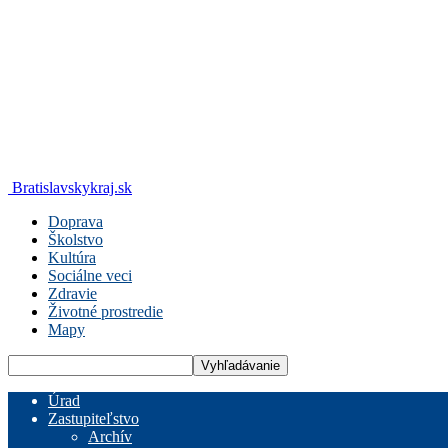
Bratislavskykraj.sk
Doprava
Školstvo
Kultúra
Sociálne veci
Zdravie
Životné prostredie
Mapy
Úrad
Zastupiteľstvo
Archív