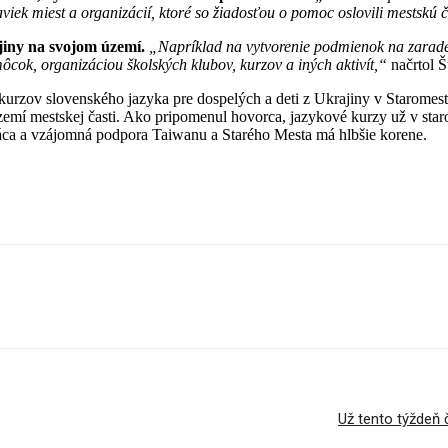
aviek miest a organizácií, ktoré so žiadosťou o pomoc oslovili mestskú 
jiny na svojom území.
„Napríklad na vytvorenie podmienok na zaraden
ok, organizáciou školských klubov, kurzov a iných aktivít,“
načrto
urzov slovenského jazyka pre dospelých a deti z Ukrajiny v Staromests
zemí mestskej časti. Ako pripomenul hovorca, jazykové kurzy už v sta
práca a vzájomná podpora Taiwanu a Starého Mesta má hlbšie korene.
Už tento týždeň 