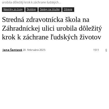
urobila dôležitý krok k záchrane ľudských...
Novinky zo župy
Školstvo
Správy na titulke
Zdravie
Stredná zdravotnícka škola na
Záhradníckej ulici urobila dôležitý
krok k záchrane ľudských životov
Jana Šantavá
20. februára 2025
1511
0
Facebook
X
Linkedin
Tumblr