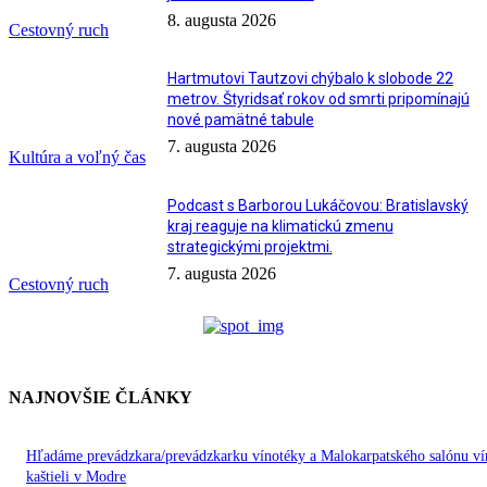
8. augusta 2026
Cestovný ruch
Hartmutovi Tautzovi chýbalo k slobode 22
metrov. Štyridsať rokov od smrti pripomínajú
nové pamätné tabule
7. augusta 2026
Kultúra a voľný čas
Podcast s Barborou Lukáčovou: Bratislavský
kraj reaguje na klimatickú zmenu
strategickými projektmi.
7. augusta 2026
Cestovný ruch
NAJNOVŠIE ČLÁNKY
Hľadáme prevádzkara/prevádzkarku vínotéky a Malokarpatského salónu ví
kaštieli v Modre