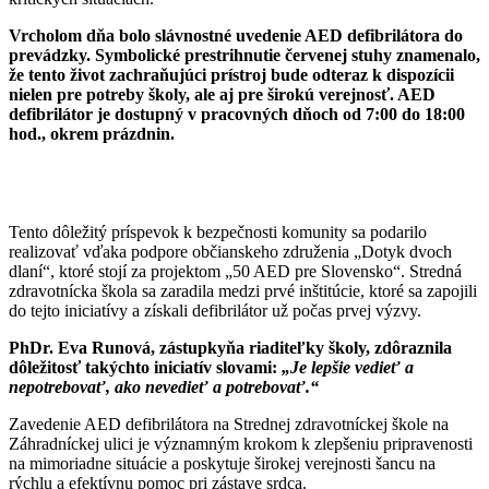
Vrcholom dňa bolo slávnostné uvedenie AED defibrilátora do
prevádzky. Symbolické prestrihnutie červenej stuhy znamenalo,
že tento život zachraňujúci prístroj bude odteraz k dispozícii
nielen pre potreby školy, ale aj pre širokú verejnosť. AED
defibrilátor je dostupný v pracovných dňoch od 7:00 do 18:00
hod., okrem prázdnin.
Tento dôležitý príspevok k bezpečnosti komunity sa podarilo
realizovať vďaka podpore občianskeho združenia „Dotyk dvoch
dlaní“, ktoré stojí za projektom „50 AED pre Slovensko“. Stredná
zdravotnícka škola sa zaradila medzi prvé inštitúcie, ktoré sa zapojili
do tejto iniciatívy a získali defibrilátor už počas prvej výzvy.
PhDr. Eva Runová, zástupkyňa riaditeľky školy, zdôraznila
dôležitosť takýchto iniciatív slovami:
„Je lepšie vedieť a
nepotrebovať, ako nevedieť a potrebovať.“
Zavedenie AED defibrilátora na Strednej zdravotníckej škole na
Záhradníckej ulici je významným krokom k zlepšeniu pripravenosti
na mimoriadne situácie a poskytuje širokej verejnosti šancu na
rýchlu a efektívnu pomoc pri zástave srdca.