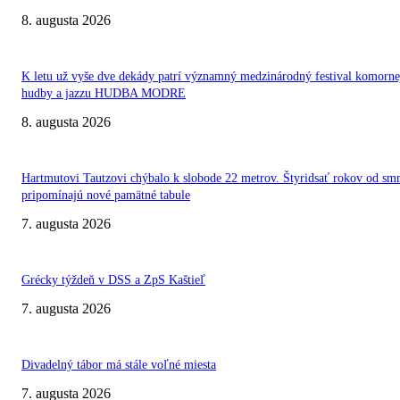
8. augusta 2026
K letu už vyše dve dekády patrí významný medzinárodný festival komorne
hudby a jazzu HUDBA MODRE
8. augusta 2026
Hartmutovi Tautzovi chýbalo k slobode 22 metrov. Štyridsať rokov od smr
pripomínajú nové pamätné tabule
7. augusta 2026
Grécky týždeň v DSS a ZpS Kaštieľ
7. augusta 2026
Divadelný tábor má stále voľné miesta
7. augusta 2026