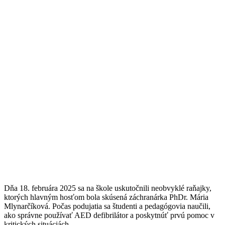
Dňa 18. februára 2025 sa na škole uskutočnili neobvyklé raňajky,
ktorých hlavným hosťom bola skúsená záchranárka PhDr. Mária
Mlynarčíková. Počas podujatia sa študenti a pedagógovia naučili,
ako správne používať AED defibrilátor a poskytnúť prvú pomoc v
kritických situáciách.