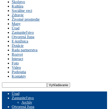
Školstvo
Kultúra
Sociálne veci
Zdravie
Životné prostredie
Mapy
Úrad
Zastupiteľstvo
Otvorená župa
E-knižnica
Dotácie
Rada partnerstva
Rozvoj
Interact
Foto
Video
Podujatia
Kontakty
Úrad
Zastupiteľstvo
Archív
Otvorená župa