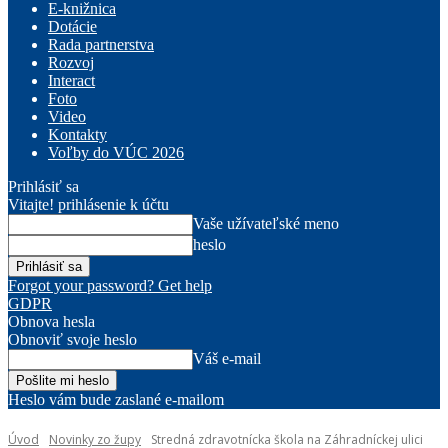
E-knižnica
Dotácie
Rada partnerstva
Rozvoj
Interact
Foto
Video
Kontakty
Voľby do VÚC 2026
Prihlásiť sa
Vitajte! prihlásenie k účtu
Vaše užívateľské meno
heslo
Forgot your password? Get help
GDPR
Obnova hesla
Obnoviť svoje heslo
Váš e-mail
Heslo vám bude zaslané e-mailom
Úvod
Novinky zo župy
Stredná zdravotnícka škola na Záhradníckej ulici