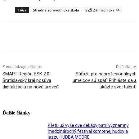
TAGY
Stredná zdravotnícka škola
SZŠ Záhradnícka 44
Facebook
X
Linkedin
Tumblr
Predchádzajúci článok
Ďalší článok
SMART Región BSK 2.0:
Súťaže pre neprofesionálnych
Bratislavský kraj posúva
umelcov sú späť! Prihláste sa a
digitalizáciu na novú úroveň
ukážte svoj talent!
Ďalšie články
K letu už vyše dve dekády patrí významný
medzinárodný festival komornej hudby a
jazzu HUDBA MODRE