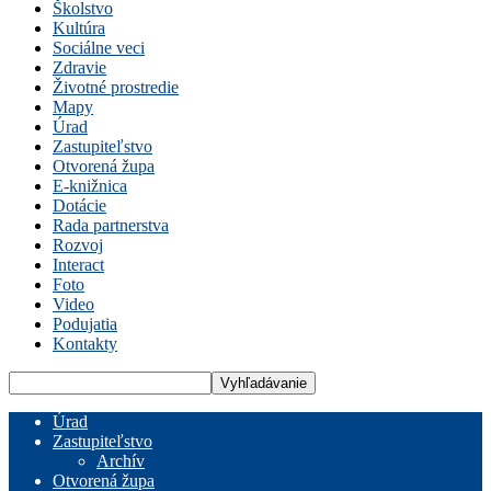
Školstvo
Kultúra
Sociálne veci
Zdravie
Životné prostredie
Mapy
Úrad
Zastupiteľstvo
Otvorená župa
E-knižnica
Dotácie
Rada partnerstva
Rozvoj
Interact
Foto
Video
Podujatia
Kontakty
Úrad
Zastupiteľstvo
Archív
Otvorená župa