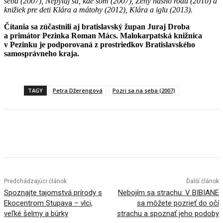
seba (2007), Nepýtaj sa, kde som (2007), Ženy nášho rodu (2010) a
knižiek pre deti Klára a mátohy (2012), Klára a iglu (2013).
Čítania sa zúčastnili aj bratislavský župan Juraj Droba
a primátor Pezinka Roman Mács. Malokarpatská knižnica
v Pezinku je podporovaná z prostriedkov Bratislavského
samosprávneho kraja.
TAGY
Petra Džerengová
Pozri sa na seba (2007)
Facebook
X
Linkedin
Tumblr
Predchádzajúci článok
Ďalší článok
Spoznajte tajomstvá prírody s
Nebojím sa strachu: V BIBIANE
Ekocentrom Stupava – vlci,
sa môžete pozrieť do očí
veľké šelmy a búrky
strachu a spoznať jeho podoby