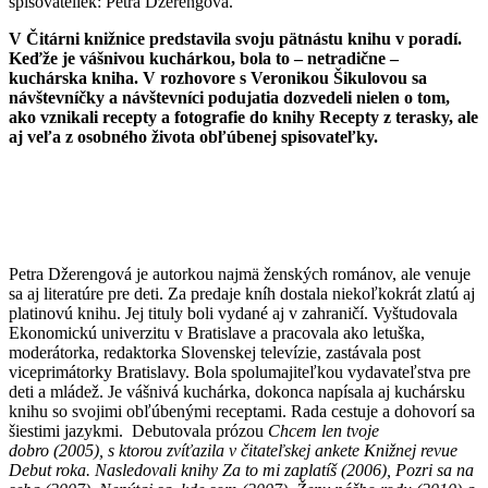
spisovateliek: Petra Džerengová.
V Čitárni knižnice predstavila svoju pätnástu knihu v poradí.
Keďže je vášnivou kuchárkou, bola to – netradične –
kuchárska kniha. V rozhovore s Veronikou Šikulovou sa
návštevníčky a návštevníci podujatia dozvedeli nielen o tom,
ako vznikali recepty a fotografie do knihy Recepty z terasky, ale
aj veľa z osobného života obľúbenej spisovateľky.
Petra Džerengová je autorkou najmä ženských románov, ale venuje
sa aj literatúre pre deti. Za predaje kníh dostala niekoľkokrát zlatú aj
platinovú knihu. Jej tituly boli vydané aj v zahraničí. Vyštudovala
Ekonomickú univerzitu v Bratislave a pracovala ako letuška,
moderátorka, redaktorka Slovenskej televízie, zastávala post
viceprimátorky Bratislavy. Bola spolumajiteľkou vydavateľstva pre
deti a mládež. Je vášnivá kuchárka, dokonca napísala aj kuchársku
knihu so svojimi obľúbenými receptami. Rada cestuje a dohovorí sa
šiestimi jazykmi. Debutovala prózou
Chcem len tvoje
dobro (2005), s ktorou zvíťazila v čitateľskej ankete Knižnej revue
Debut roka. Nasledovali knihy Za to mi zaplatíš (2006), Pozri sa na