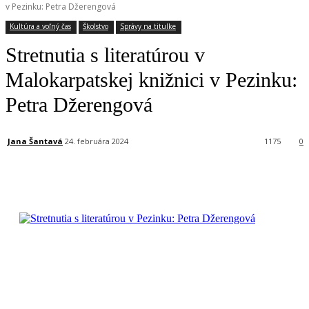
v Pezinku: Petra Džerengová
Kultúra a voľný čas
Školstvo
Správy na titulke
Stretnutia s literatúrou v
Malokarpatskej knižnici v Pezinku:
Petra Džerengová
Jana Šantavá
24. februára 2024
1175
0
Facebook
X
Linkedin
Tumblr