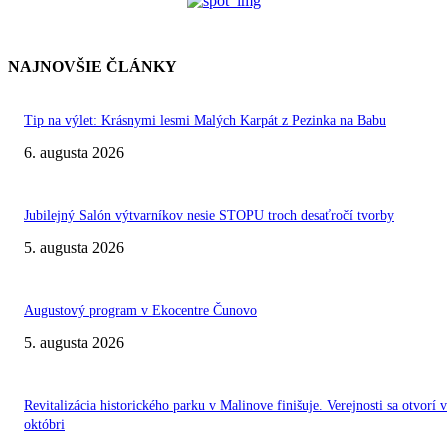
NAJNOVŠIE ČLÁNKY
Tip na výlet: Krásnymi lesmi Malých Karpát z Pezinka na Babu
6. augusta 2026
Jubilejný Salón výtvarníkov nesie STOPU troch desaťročí tvorby
5. augusta 2026
Augustový program v Ekocentre Čunovo
5. augusta 2026
Revitalizácia historického parku v Malinove finišuje. Verejnosti sa otvorí v
októbri