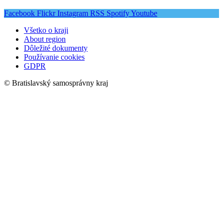
Facebook
Flickr
Instagram
RSS
Spotify
Youtube
Všetko o kraji
About region
Dôležité dokumenty
Používanie cookies
GDPR
© Bratislavský samosprávny kraj