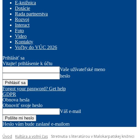
E-knižnica
Dotácie
Rada partnerstva
Rozvoj
Interact
Foto
Video
Kontakty
Voľby do VÚC 2026
Prihlásiť sa
Vitajte! prihlásenie k účtu
Vaše užívateľské meno
heslo
Forgot your password? Get help
GDPR
Obnova hesla
Obnoviť svoje heslo
Váš e-mail
Heslo vám bude zaslané e-mailom
Úvod
Kultúra a voľný čas
Stretnutia s literatúrou v Malokarpatskej knižnici