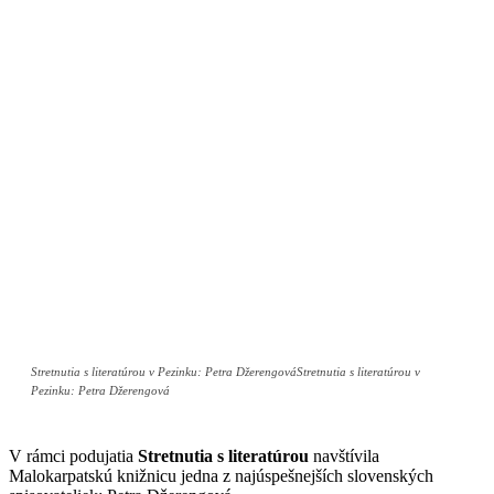
Stretnutia s literatúrou v Pezinku: Petra DžerengováStretnutia s literatúrou v
Pezinku: Petra Džerengová
V rámci podujatia
Stretnutia s literatúrou
navštívila
Malokarpatskú knižnicu jedna z najúspešnejších slovenských