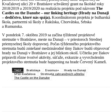
Kvačalovej ulici 20 v Bratislave schválený grant na školské roky
2018/2019 a 2019/2020 na realizáciu projektu pod názvom
The
Castles on the Danube – our linking heritage (Hrady na Dunaji
– dedičstvo, ktoré nás spája).
Koordinátorom projektu je bulharská
škola, partnermi sú školy z Rakúska, Chorvátska, Srbska
a Rumunska.
V pondelok 7. októbra 2019 sa začína týždenné projektové
stretnutie v Bratislave, meste na Dunaji – v priestoroch Strednej
priemyselnej školy dopravnej. Počas týždenného projektového
stretnutia budú zmiešané medzinárodné tímy žiakov budú objavovať
hrady na Dunaji v Bratislave a jej blízkom okolí. Učitelia pre žiakov
pripravili rôzne tvorivé aktivity, súťaže, exkurzie a vyvrcholením
projektového stretnutia bude happening na hrade Červený Kameň.
TAGY
Bratislava
Erasmus+
Hrady na Dunaji
SPŠD Kvačalova
Stretnutie zahraničných učiteľov
The Castle on the Danube
Facebook
X
Linkedin
Tumblr