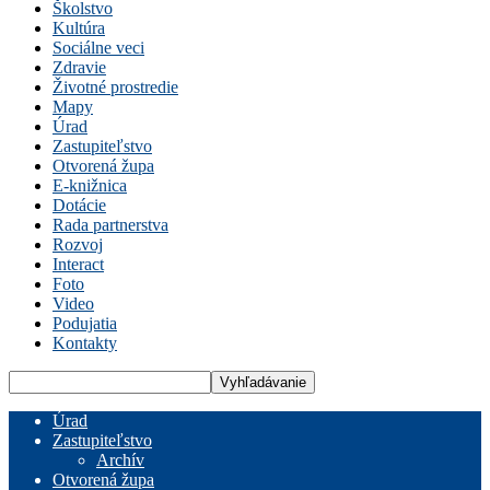
Školstvo
Kultúra
Sociálne veci
Zdravie
Životné prostredie
Mapy
Úrad
Zastupiteľstvo
Otvorená župa
E-knižnica
Dotácie
Rada partnerstva
Rozvoj
Interact
Foto
Video
Podujatia
Kontakty
Úrad
Zastupiteľstvo
Archív
Otvorená župa