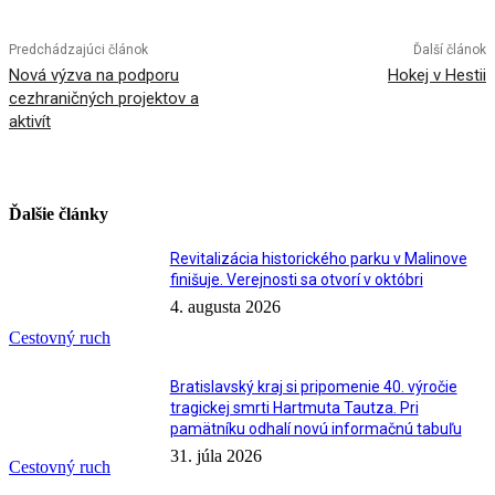
Predchádzajúci článok
Ďalší článok
Nová výzva na podporu
Hokej v Hestii
cezhraničných projektov a
aktivít
Ďalšie články
Revitalizácia historického parku v Malinove
finišuje. Verejnosti sa otvorí v októbri
4. augusta 2026
Cestovný ruch
Bratislavský kraj si pripomenie 40. výročie
tragickej smrti Hartmuta Tautza. Pri
pamätníku odhalí novú informačnú tabuľu
31. júla 2026
Cestovný ruch