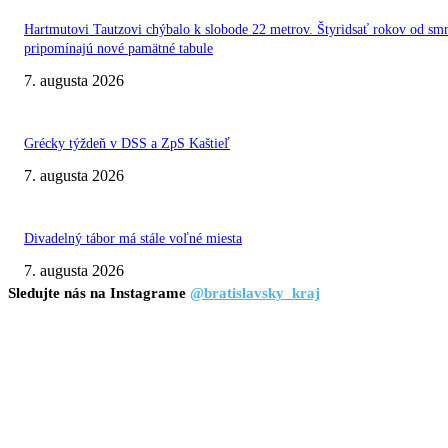
Hartmutovi Tautzovi chýbalo k slobode 22 metrov. Štyridsať rokov od smr
pripomínajú nové pamätné tabule
7. augusta 2026
Grécky týždeň v DSS a ZpS Kaštieľ
7. augusta 2026
Divadelný tábor má stále voľné miesta
7. augusta 2026
Sledujte nás na Instagrame
@bratislavsky_kraj