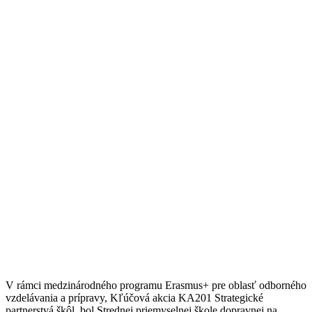
V rámci medzinárodného programu Erasmus+ pre oblasť odborného
vzdelávania a prípravy, Kľúčová akcia KA201 Strategické
partnerstvá škôl, bol Strednej priemyselnej škole dopravnej na