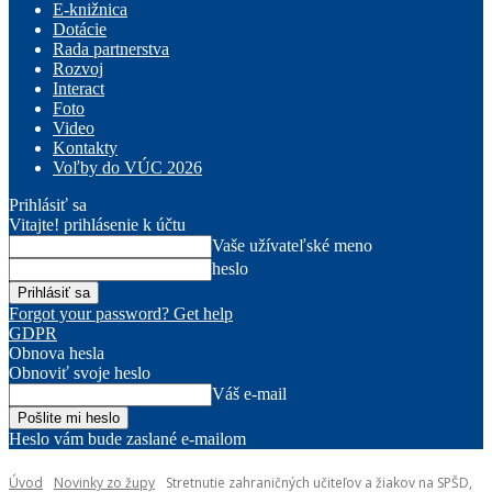
E-knižnica
Dotácie
Rada partnerstva
Rozvoj
Interact
Foto
Video
Kontakty
Voľby do VÚC 2026
Prihlásiť sa
Vitajte! prihlásenie k účtu
Vaše užívateľské meno
heslo
Forgot your password? Get help
GDPR
Obnova hesla
Obnoviť svoje heslo
Váš e-mail
Heslo vám bude zaslané e-mailom
Úvod
Novinky zo župy
Stretnutie zahraničných učiteľov a žiakov na SPŠD,