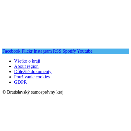
Facebook
Flickr
Instagram
RSS
Spotify
Youtube
Všetko o kraji
About region
Dôležité dokumenty
Používanie cookies
GDPR
© Bratislavský samosprávny kraj