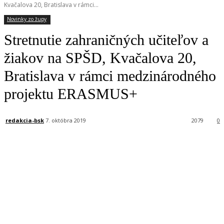
Kvačalova 20, Bratislava v rámci...
Novinky zo župy
Stretnutie zahraničných učiteľov a
žiakov na SPŠD, Kvačalova 20,
Bratislava v rámci medzinárodného
projektu ERASMUS+
redakcia-bsk
7. októbra 2019
2079
0
Facebook
X
Linkedin
Tumblr