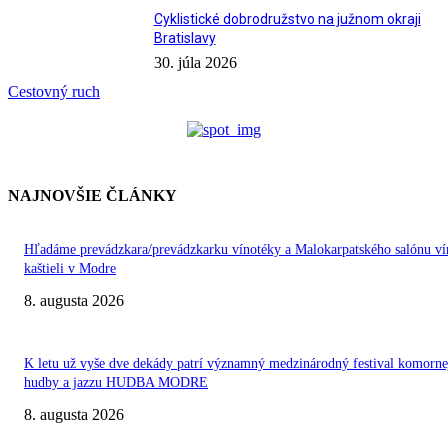
Cyklistické dobrodružstvo na južnom okraji
Bratislavy
30. júla 2026
Cestovný ruch
NAJNOVŠIE ČLÁNKY
Hľadáme prevádzkara/prevádzkarku vínotéky a Malokarpatského salónu ví
kaštieli v Modre
8. augusta 2026
K letu už vyše dve dekády patrí významný medzinárodný festival komorne
hudby a jazzu HUDBA MODRE
8. augusta 2026