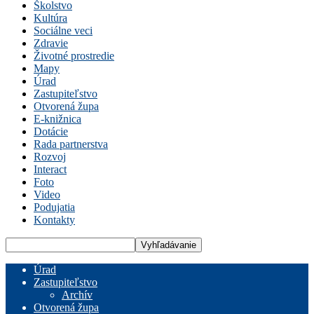
Školstvo
Kultúra
Sociálne veci
Zdravie
Životné prostredie
Mapy
Úrad
Zastupiteľstvo
Otvorená župa
E-knižnica
Dotácie
Rada partnerstva
Rozvoj
Interact
Foto
Video
Podujatia
Kontakty
Úrad
Zastupiteľstvo
Archív
Otvorená župa