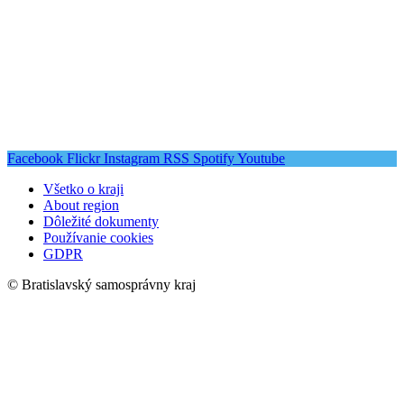
Facebook
Flickr
Instagram
RSS
Spotify
Youtube
Všetko o kraji
About region
Dôležité dokumenty
Používanie cookies
GDPR
© Bratislavský samosprávny kraj