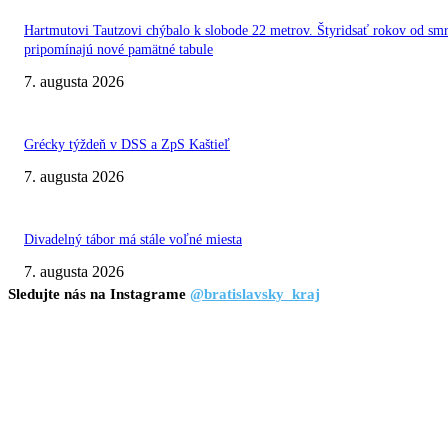
Hartmutovi Tautzovi chýbalo k slobode 22 metrov. Štyridsať rokov od smr
pripomínajú nové pamätné tabule
7. augusta 2026
Grécky týždeň v DSS a ZpS Kaštieľ
7. augusta 2026
Divadelný tábor má stále voľné miesta
7. augusta 2026
Sledujte nás na Instagrame
@bratislavsky_kraj