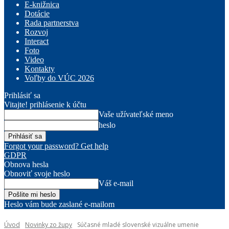
E-knižnica
Dotácie
Rada partnerstva
Rozvoj
Interact
Foto
Video
Kontakty
Voľby do VÚC 2026
Prihlásiť sa
Vitajte! prihlásenie k účtu
Vaše užívateľské meno
heslo
Forgot your password? Get help
GDPR
Obnova hesla
Obnoviť svoje heslo
Váš e-mail
Heslo vám bude zaslané e-mailom
Úvod
Novinky zo župy
Súčasné mladé slovenské vizuálne umenie