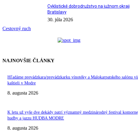
Cyklistické dobrodružstvo na južnom okraji
Bratislavy
30. júla 2026
Cestovný ruch
NAJNOVŠIE ČLÁNKY
Hľadáme prevádzkara/prevádzkarku vínotéky a Malokarpatského salónu ví
kaštieli v Modre
8. augusta 2026
K letu už vyše dve dekády patrí významný medzinárodný festival komorne
hudby a jazzu HUDBA MODRE
8. augusta 2026