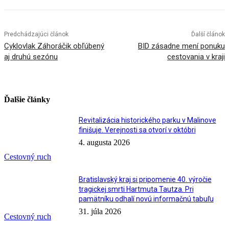
Predchádzajúci článok
Ďalší článok
Cyklovlak Záhoráčik obľúbený
BID zásadne mení ponuku
aj druhú sezónu
cestovania v kraji
Ďalšie články
Revitalizácia historického parku v Malinove
finišuje. Verejnosti sa otvorí v októbri
4. augusta 2026
Cestovný ruch
Bratislavský kraj si pripomenie 40. výročie
tragickej smrti Hartmuta Tautza. Pri
pamätníku odhalí novú informačnú tabuľu
31. júla 2026
Cestovný ruch