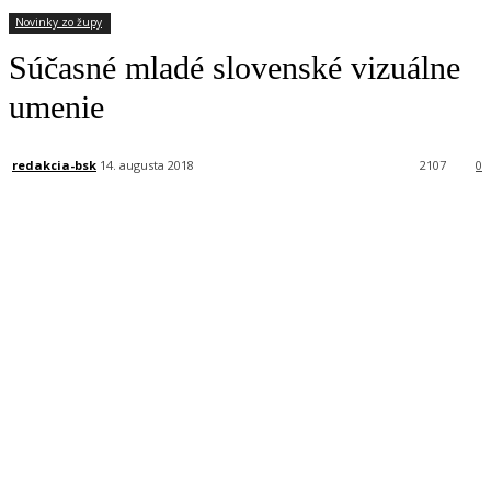
Novinky zo župy
Súčasné mladé slovenské vizuálne
umenie
redakcia-bsk
14. augusta 2018
2107
0
Facebook
X
Linkedin
Tumblr