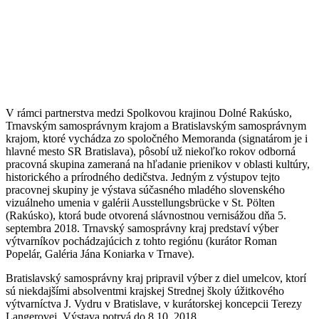
V rámci partnerstva medzi Spolkovou krajinou Dolné Rakúsko,
Trnavským samosprávnym krajom a Bratislavským samosprávnym
krajom, ktoré vychádza zo spoločného Memoranda (signatárom je i
hlavné mesto SR Bratislava), pôsobí už niekoľko rokov odborná
pracovná skupina zameraná na hľadanie prienikov v oblasti kultúry,
historického a prírodného dedičstva. Jedným z výstupov tejto
pracovnej skupiny je výstava súčasného mladého slovenského
vizuálneho umenia v galérii Ausstellungsbrücke v St. Pölten
(Rakúsko), ktorá bude otvorená slávnostnou vernisážou dňa 5.
septembra 2018. Trnavský samosprávny kraj predstaví výber
výtvarníkov pochádzajúcich z tohto regiónu (kurátor Roman
Popelár, Galéria Jána Koniarka v Trnave).
Bratislavský samosprávny kraj pripravil výber z diel umelcov, ktorí
sú niekdajšími absolventmi krajskej Strednej školy úžitkového
výtvarníctva J. Vydru v Bratislave, v kurátorskej koncepcii Terezy
Langerovej. Výstava potrvá do 8.10. 2018.