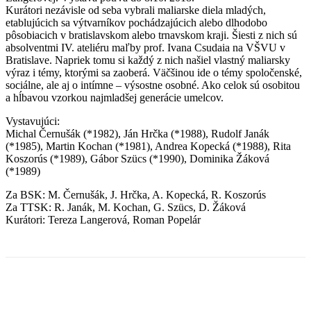
Kurátori nezávisle od seba vybrali maliarske diela mladých,
etablujúcich sa výtvarníkov pochádzajúcich alebo dlhodobo
pôsobiacich v bratislavskom alebo trnavskom kraji. Šiesti z nich sú
absolventmi IV. ateliéru maľby prof. Ivana Csudaia na VŠVU v
Bratislave. Napriek tomu si každý z nich našiel vlastný maliarsky
výraz i témy, ktorými sa zaoberá. Väčšinou ide o témy spoločenské,
sociálne, ale aj o intímne – výsostne osobné. Ako celok sú osobitou
a hĺbavou vzorkou najmladšej generácie umelcov.
Vystavujúci:
Michal Černušák (*1982), Ján Hrčka (*1988), Rudolf Janák
(*1985), Martin Kochan (*1981), Andrea Kopecká (*1988), Rita
Koszorús (*1989), Gábor Szücs (*1990), Dominika Žáková
(*1989)
Za BSK: M. Černušák, J. Hrčka, A. Kopecká, R. Koszorús
Za TTSK: R. Janák, M. Kochan, G. Szücs, D. Žáková
Kurátori: Tereza Langerová, Roman Popelár
Facebook
X
Linkedin
Tumblr