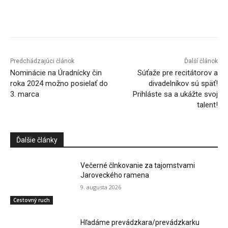
Facebook
X
Linkedin
Tumblr
Predchádzajúci článok
Ďalší článok
Nominácie na Úradnícky čin
Súťaže pre recitátorov a
roka 2024 možno posielať do
divadelníkov sú späť!
3. marca
Prihláste sa a ukážte svoj
talent!
Ďalšie články
Večerné člnkovanie za tajomstvami
Jaroveckého ramena
9. augusta 2026
Cestovný ruch
Hľadáme prevádzkara/prevádzkarku