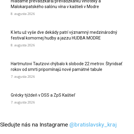
Hľadáme prevádzkara/prevádzkarku vínotéky a
Malokarpatského salónu vína v kaštieli v Modre
8. augusta 2026
K letu už vyše dve dekády patrí významný medzinárodný
festival komornej hudby a jazzu HUDBA MODRE
8. augusta 2026
Hartmutovi Tautzovi chýbalo k slobode 22 metrov. Štyridsať
rokov od smrti pripomínajú nové pamätné tabule
7. augusta 2026
Grécky týždeň v DSS a ZpS Kaštieľ
7. augusta 2026
Sledujte nás na Instagrame
@bratislavsky_kraj