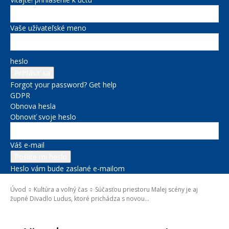
Vaše užívateľské meno
heslo
Forgot your password? Get help
GDPR
Obnova hesla
Obnoviť svoje heslo
Váš e-mail
Heslo vám bude zaslané e-mailom
Úvod
Kultúra a voľný čas
Súčasťou priestoru Malej scény je aj
župné Divadlo Ludus, ktoré prichádza s novou...
Kultúra a voľný čas
Školstvo
Správy na titulke