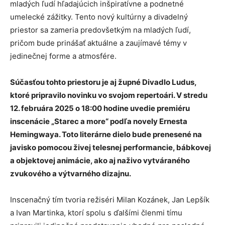
mladých ľudí hľadajúcich inšpiratívne a podnetné
umelecké zážitky. Tento nový kultúrny a divadelný
priestor sa zameria predovšetkým na mladých ľudí,
pričom bude prinášať aktuálne a zaujímavé témy v
jedinečnej forme a atmosfére.
Súčasťou tohto priestoru je aj župné Divadlo Ludus,
ktoré pripravilo novinku vo svojom repertoári. V stredu
12. februára 2025 o 18:00 hodine uvedie premiéru
inscenácie „Starec a more“ podľa novely Ernesta
Hemingwaya. Toto literárne dielo bude prenesené na
javisko pomocou živej telesnej performancie, bábkovej
a objektovej animácie, ako aj naživo vytváraného
zvukového a výtvarného dizajnu.
Inscenačný tím tvoria režiséri Milan Kozánek, Jan Lepšík
a Ivan Martinka, ktorí spolu s ďalšími členmi tímu