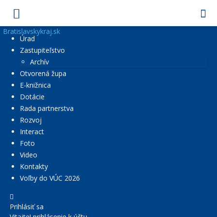
Bratislavskykraj.sk
Úrad
Zastupiteľstvo
Archív
Otvorená župa
E-knižnica
Dotácie
Rada partnerstva
Rozvoj
Interact
Foto
Video
Kontakty
Voľby do VÚC 2026
Prihlásiť sa
Vitajte! prihlásenie k účtu