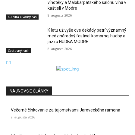
vínotéky a Malokarpatského salónu vína v
kaštieli v Modre
8. augusta 2026
Kultúra a voľný čas
K letu už vyše dve dekády patrí významný
medzinárodný festival komornej hudby a
jazzu HUDBA MODRE
8. augusta 2026
Cestovný ruch
NAJNOVŠIE ČLÁNKY
Večerné člnkovanie za tajomstvami Jaroveckého ramena
9. augusta 2026