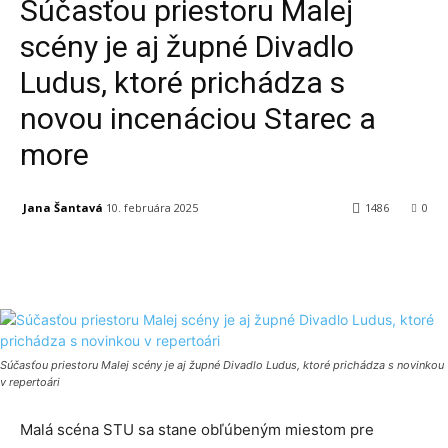
Súčasťou priestoru Malej
scény je aj župné Divadlo
Ludus, ktoré prichádza s
novou incenáciou Starec a
more
Jana Šantavá
10. februára 2025
1486
0
Facebook
X
Linkedin
Tumblr
Súčasťou priestoru Malej scény je aj župné Divadlo Ludus, ktoré prichádza s novinkou
v repertoári
Malá scéna STU sa stane obľúbeným miestom pre