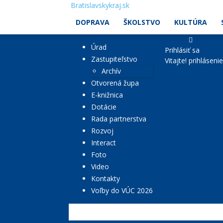
Bratislavskykraj.sk
DOPRAVA
ŠKOLSTVO
KULTÚRA
Úrad
Prihlásiť sa
Zastupiteľstvo
Vitajte! prihláseni
Archív
Otvorená župa
E-knižnica
Dotácie
Rada partnerstva
Rozvoj
Interact
Foto
Video
Kontakty
Voľby do VÚC 2026