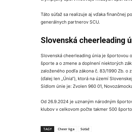
Táto súťaž sa realizuje aj vďaka finančnej 
generálnych partnerov SCU.
Slovenská cheerleading ú
Slovenská cheerleading únia je športovou or
športe a o zmene a doplnení niektorých zá
založeného podľa zákona č. 83/1990 Zb. o 
(ďalej len „Únia“), ktorá na území Slovensk
Sídlom únie je: Zvolen 960 01, Novozámock
Od 26.9.2024 je uznaným národným športov
klubov v celkovom počte takmer 500 športo
TAGY
Cheer liga
Súťaž