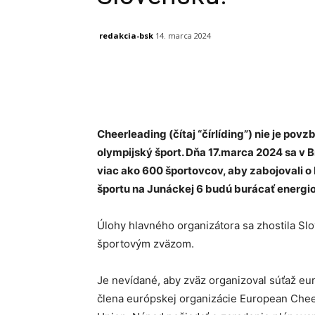
redakcia-bsk
14. marca 2024
Facebook
X
Linkedin
Cheerleading (čítaj “čírlíding”) nie je pov
olympijský šport. Dňa 17.marca 2024 sa v
viac ako 600 športovcov, aby zabojovali o
športu na Junáckej 6 budú burácať energi
Úlohy hlavného organizátora sa zhostila Sl
športovým zväzom.
Je nevídané, aby zväz organizoval súťaž e
člena európskej organizácie European Cheer