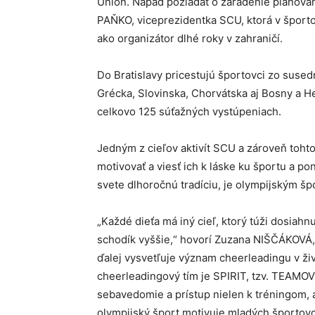
Union. Nápad požiadať o zaradenie plánovan
PAŇKO, viceprezidentka SCU, ktorá v športo
ako organizátor dlhé roky v zahraničí.
Do Bratislavy pricestujú športovci zo susedn
Grécka, Slovinska, Chorvátska aj Bosny a He
celkovo 125 súťažných vystúpeniach.
Jedným z cieľov aktivít SCU a zároveň tohto
motivovať a viesť ich k láske ku športu a po
svete dlhoročnú tradíciu, je olympijským šp
„Každé dieťa má iný cieľ, ktorý túži dosiahn
schodík vyššie,“ hovorí Zuzana NIŠČÁKOVÁ,
ďalej vysvetľuje význam cheerleadingu v ži
cheerleadingový tím je SPIRIT, tzv. TEAMOV
sebavedomie a prístup nielen k tréningom, a
olympijský šport motivuje mladých športov