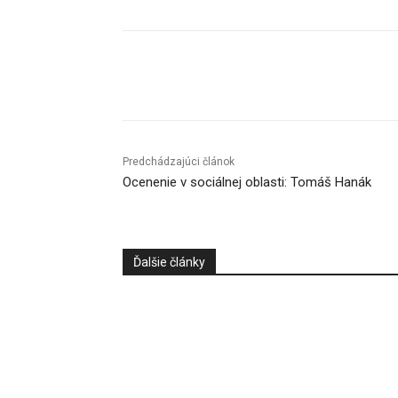
Facebook
X
Linkedin
Predchádzajúci článok
Ocenenie v sociálnej oblasti: Tomáš Hanák
Ďalšie články