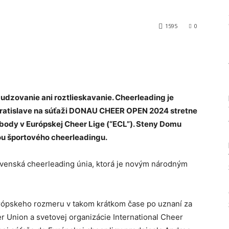
1595
0
Tumblr
zbudzovanie ani roztlieskavanie. Cheerleading je
 Bratislave na súťaži DONAU CHEER OPEN 2024 stretne
 body v Európskej Cheer Lige (“ECL”). Steny Domu
ou športového cheerleadingu.
ovenská cheerleading únia, ktorá je novým národným
urópskeho rozmeru v takom krátkom čase po uznaní za
 Union a svetovej organizácie International Cheer