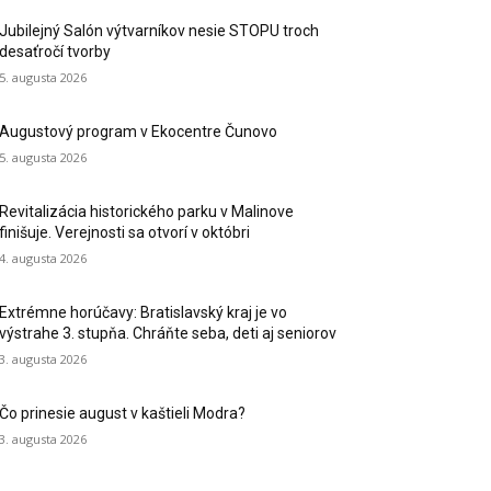
Jubilejný Salón výtvarníkov nesie STOPU troch
desaťročí tvorby
5. augusta 2026
Augustový program v Ekocentre Čunovo
5. augusta 2026
Revitalizácia historického parku v Malinove
finišuje. Verejnosti sa otvorí v októbri
4. augusta 2026
Extrémne horúčavy: Bratislavský kraj je vo
výstrahe 3. stupňa. Chráňte seba, deti aj seniorov
3. augusta 2026
Čo prinesie august v kaštieli Modra?
3. augusta 2026