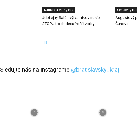
Kultúra a voľný čas
Cestovný ru
Jubilejný Salón výtvarníkov nesie
Augustový p
STOPU troch desaťročí tvorby
Čunovo
Sledujte nás na Instagrame
@bratislavsky_kraj