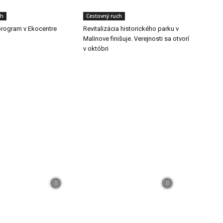
ch
Cestovný ruch
rogram v Ekocentre
Revitalizácia historického parku v
Malinove finišuje. Verejnosti sa otvorí
v októbri