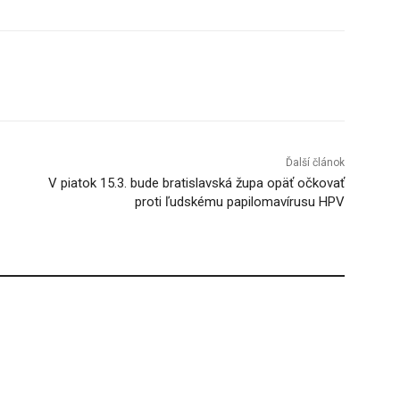
Tumblr
Ďalší článok
V piatok 15.3. bude bratislavská župa opäť očkovať
proti ľudskému papilomavírusu HPV