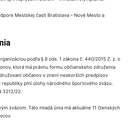
podpore Mestskej časti Bratislava – Nové Mesto a
nia
ganizáciou podľa § 8 ods. 1 zákona č. 440/2015 Z. z. o
konov, ktorá má právnu formu občianskeho združenia
združovaní občanov v znení neskorších predpisov
ej republiky plní úlohy národného športového zväzu.
á 3212/22.
ým zväzom. Táto mladá únia má aktuálne 11 členských
vcov.