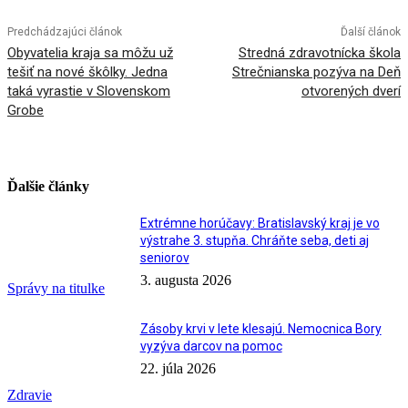
Predchádzajúci článok
Ďalší článok
Obyvatelia kraja sa môžu už
Stredná zdravotnícka škola
tešiť na nové škôlky. Jedna
Strečnianska pozýva na Deň
taká vyrastie v Slovenskom
otvorených dverí
Grobe
Ďalšie články
Extrémne horúčavy: Bratislavský kraj je vo
výstrahe 3. stupňa. Chráňte seba, deti aj
seniorov
3. augusta 2026
Správy na titulke
Zásoby krvi v lete klesajú. Nemocnica Bory
vyzýva darcov na pomoc
22. júla 2026
Zdravie