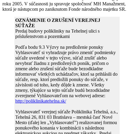
roku 2005. V súčasnosti ju spravuje spoločnosť MH Manažment,
ktorá je nástupcom po zaniknutom Fonde národného majetku SR.
OZNÁMENIE O ZRUŠENÍ VEREJNEJ
SÚŤAŽE
Predaj budovy polikliniky na Tehelnej ulici s
príslušenstvom a pozemkami
Podľa bodu 9.3 Výzvy na predloženie ponuky
Vyhlasovateľ si vyhradzuje právo zmeniť podmienky
súťaže uvedené v tejto výzve, súťaž zrušiť alebo
nevybrať žiadnu z predložených ponúk, pričom o
zmene alebo zrušení súťaže bude bezodkladne
informovať všetkých uchádzačov, ktorí sa prihlásili do
súťaže, resp. ktorí predložili ponuky do súťaže, v
závislosti od toho, kedy dôjde k zmene. Všetky
zmeny, týkajúce sa tejto súťaže budú bezodkladne
zverejnené Vyhlasovateľom na webovej adrese:
http://poliklinikatehelna.sk/
Vyhlasovateľ verejnej súťaže Poliklinika Tehelná, a.s.,
Tehelná 26, 831 03 Bratislava – mestská časť Nové
Mesto (ďalej len „Vyhlasovateľ”) realizovanej formou
ponukového konania v kombinácii s následnou
elektronickou aukciou na predmet zákazky „Predaj