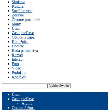
Školstvo
Kultúra
Sociálne veci
Zdravie
Životné prostredie
Mapy
Úrad
Zastupiteľstvo
Otvorená župa
E-knižnica
Dotácie
Rada partnerstva
Rozvoj
Interact
Foto
Video
Podujatia
Kontakty
Úrad
Zastupiteľstvo
Archív
Otvorená župa