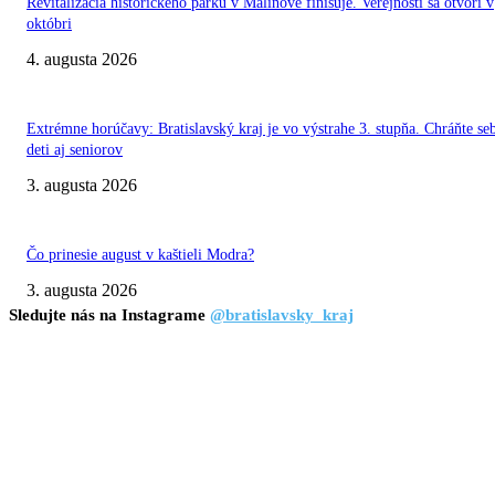
Revitalizácia historického parku v Malinove finišuje. Verejnosti sa otvorí v
októbri
4. augusta 2026
Extrémne horúčavy: Bratislavský kraj je vo výstrahe 3. stupňa. Chráňte se
deti aj seniorov
3. augusta 2026
Čo prinesie august v kaštieli Modra?
3. augusta 2026
Sledujte nás na Instagrame
@bratislavsky_kraj