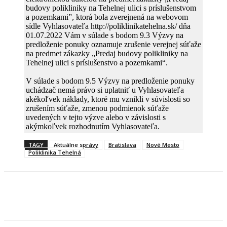
budovy polikliniky na Tehelnej ulici s príslušenstvom
a pozemkami”, ktorá bola zverejnená na webovom
sídle Vyhlasovateľa http://poliklinikatehelna.sk/ dňa
01.07.2022 Vám v súlade s bodom 9.3 Výzvy na
predloženie ponuky oznamuje zrušenie verejnej súťaže
na predmet zákazky „Predaj budovy polikliniky na
Tehelnej ulici s príslušenstvo a pozemkami“.
V súlade s bodom 9.5 Výzvy na predloženie ponuky
uchádzač nemá právo si uplatniť u Vyhlasovateľa
akékoľvek náklady, ktoré mu vznikli v súvislosti so
zrušením súťaže, zmenou podmienok súťaže
uvedených v tejto výzve alebo v závislosti s
akýmkoľvek rozhodnutím Vyhlasovateľa.
TAGY
Aktuálne správy
Bratislava
Nové Mesto
Poliklinika Tehelná
Facebook
X
Linkedin
Tumblr