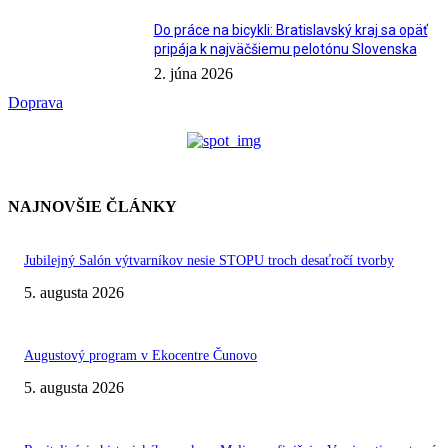
Do práce na bicykli: Bratislavský kraj sa opäť
pripája k najväčšiemu pelotónu Slovenska
2. júna 2026
Doprava
NAJNOVŠIE ČLÁNKY
Jubilejný Salón výtvarníkov nesie STOPU troch desaťročí tvorby
5. augusta 2026
Augustový program v Ekocentre Čunovo
5. augusta 2026