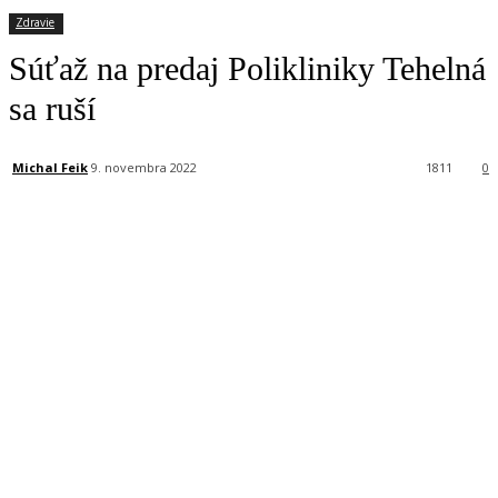
Zdravie
Súťaž na predaj Polikliniky Tehelná
sa ruší
Michal Feik
9. novembra 2022
1811
0
Facebook
X
Linkedin
Tumblr