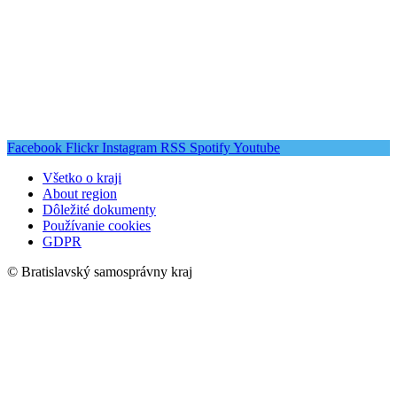
Facebook
Flickr
Instagram
RSS
Spotify
Youtube
Všetko o kraji
About region
Dôležité dokumenty
Používanie cookies
GDPR
© Bratislavský samosprávny kraj