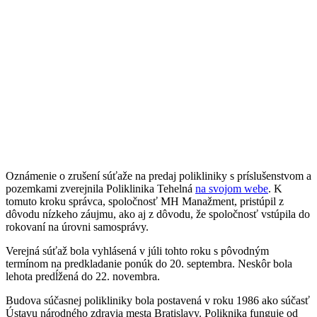
Oznámenie o zrušení súťaže na predaj polikliniky s príslušenstvom a
pozemkami zverejnila Poliklinika Tehelná
na svojom webe
. K
tomuto kroku správca, spoločnosť MH Manažment, pristúpil z
dôvodu nízkeho záujmu, ako aj z dôvodu, že spoločnosť vstúpila do
rokovaní na úrovni samosprávy.
Verejná súťaž bola vyhlásená v júli tohto roku s pôvodným
termínom na predkladanie ponúk do 20. septembra. Neskôr bola
lehota predĺžená do 22. novembra.
Budova súčasnej polikliniky bola postavená v roku 1986 ako súčasť
Ústavu národného zdravia mesta Bratislavy. Poliknika funguje od