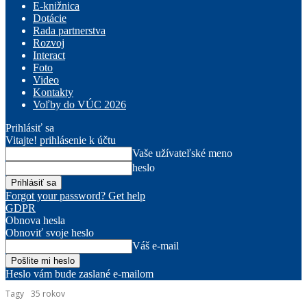
E-knižnica
Dotácie
Rada partnerstva
Rozvoj
Interact
Foto
Video
Kontakty
Voľby do VÚC 2026
Prihlásiť sa
Vitajte! prihlásenie k účtu
Vaše užívateľské meno
heslo
Forgot your password? Get help
GDPR
Obnova hesla
Obnoviť svoje heslo
Váš e-mail
Heslo vám bude zaslané e-mailom
Tagy
35 rokov