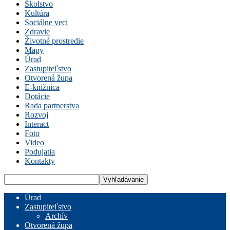
Školstvo
Kultúra
Sociálne veci
Zdravie
Životné prostredie
Mapy
Úrad
Zastupiteľstvo
Otvorená župa
E-knižnica
Dotácie
Rada partnerstva
Rozvoj
Interact
Foto
Video
Podujatia
Kontakty
Úrad
Zastupiteľstvo
Archív
Otvorená župa