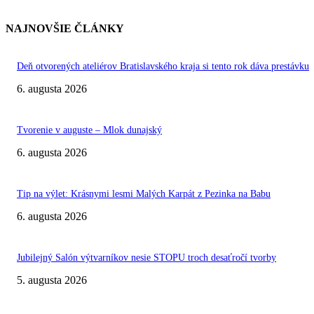
NAJNOVŠIE ČLÁNKY
Deň otvorených ateliérov Bratislavského kraja si tento rok dáva prestávku
6. augusta 2026
Tvorenie v auguste – Mlok dunajský
6. augusta 2026
Tip na výlet: Krásnymi lesmi Malých Karpát z Pezinka na Babu
6. augusta 2026
Jubilejný Salón výtvarníkov nesie STOPU troch desaťročí tvorby
5. augusta 2026