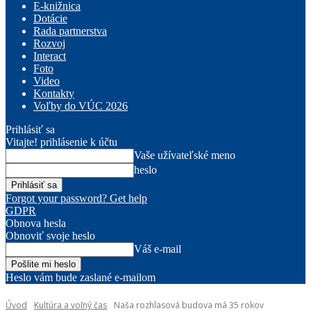
E-knižnica
Dotácie
Rada partnerstva
Rozvoj
Interact
Foto
Video
Kontakty
Voľby do VÚC 2026
Prihlásiť sa
Vitajte! prihlásenie k účtu
Vaše užívateľské meno
heslo
Forgot your password? Get help
GDPR
Obnova hesla
Obnoviť svoje heslo
Váš e-mail
Heslo vám bude zaslané e-mailom
Úvod
Kultúra a voľný čas
Naša rozhlasová budova má 35 rokov