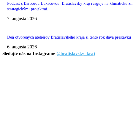
Podcast s Barborou Lukáčovou: Bratislavský kraj reaguje na klimatickú z
strategickými projektmi.
7. augusta 2026
Deň otvorených ateliérov Bratislavského kraja si tento rok dáva prestávku
6. augusta 2026
Sledujte nás na Instagrame
@bratislavsky_kraj