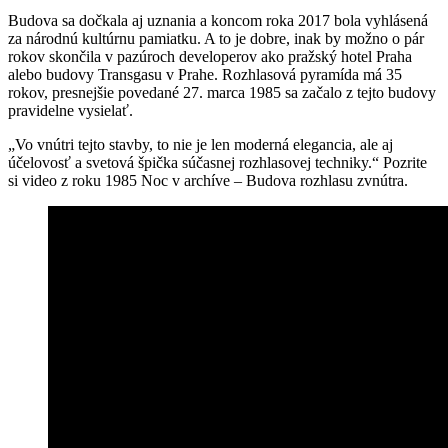
Budova sa dočkala aj uznania a koncom roka 2017 bola vyhlásená
za národnú kultúrnu pamiatku. A to je dobre, inak by možno o pár
rokov skončila v pazúroch developerov ako pražský hotel Praha
alebo budovy Transgasu v Prahe. Rozhlasová pyramída má 35
rokov, presnejšie povedané 27. marca 1985 sa začalo z tejto budovy
pravidelne vysielať.
„Vo vnútri tejto stavby, to nie je len moderná elegancia, ale aj
účelovosť a svetová špička súčasnej rozhlasovej techniky.“ Pozrite
si video z roku 1985 Noc v archíve – Budova rozhlasu zvnútra.