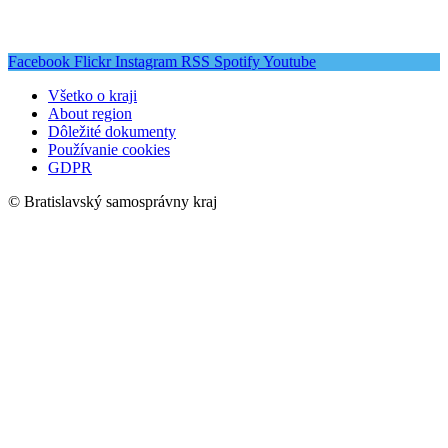
Facebook
Flickr
Instagram
RSS
Spotify
Youtube
Všetko o kraji
About region
Dôležité dokumenty
Používanie cookies
GDPR
© Bratislavský samosprávny kraj