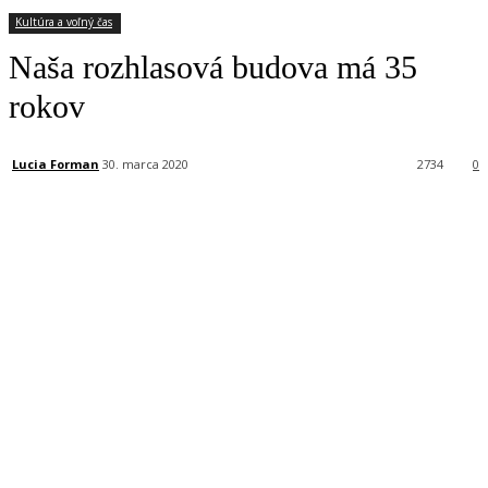
Kultúra a voľný čas
Naša rozhlasová budova má 35
rokov
Lucia Forman
30. marca 2020
2734
0
Facebook
X
Linkedin
Tumblr