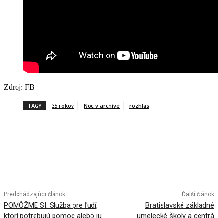
Zdroj: FB
TAGY
35 rokov
Noc v archíve
rozhlas
Facebook
X
Linkedin
Tumblr
Predchádzajúci článok
Ďalší článok
POMÔŽME SI: Služba pre ľudí,
Bratislavské základné
ktorí potrebujú pomoc alebo ju
umelecké školy a centrá