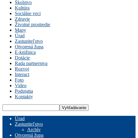
Školstvo
Kultúra
Sociálne veci
Zdravie
Životné prostredie
Mapy
Úrad
Zastupiteľstvo
Otvorená župa
E-knižnica
Dotácie
Rada partnerstva
Rozvoj
Interact
Foto
Video
Podujatia
Kontakty
Úrad
Zastupiteľstvo
Archív
Otvorená župa