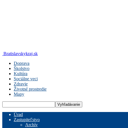
Bratislavskykraj.sk
Doprava
Školstvo
Kultúra
Sociálne veci
Zdravie
Životné prostredie
Mapy
Úrad
Zastupiteľstvo
Archív