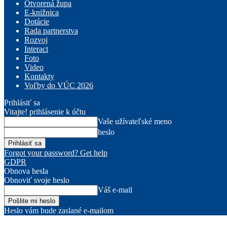
Otvorená župa
E-knižnica
Dotácie
Rada partnerstva
Rozvoj
Interact
Foto
Video
Kontakty
Voľby do VÚC 2026
Prihlásiť sa
Vitajte! prihlásenie k účtu
Vaše užívateľské meno
heslo
Forgot your password? Get help
GDPR
Obnova hesla
Obnoviť svoje heslo
Váš e-mail
Heslo vám bude zaslané e-mailom