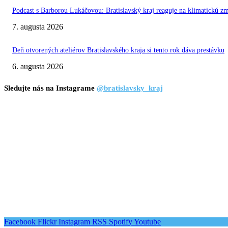
Podcast s Barborou Lukáčovou: Bratislavský kraj reaguje na klimatickú z
7. augusta 2026
Deň otvorených ateliérov Bratislavského kraja si tento rok dáva prestávku
6. augusta 2026
Sledujte nás na Instagrame
@bratislavsky_kraj
Facebook
Flickr
Instagram
RSS
Spotify
Youtube