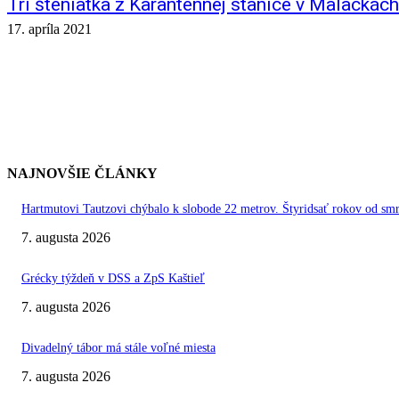
Tri šteniatka z Karanténnej stanice v Malackác
17. apríla 2021
NAJNOVŠIE ČLÁNKY
Hartmutovi Tautzovi chýbalo k slobode 22 metrov. Štyridsať rokov od smr
7. augusta 2026
Grécky týždeň v DSS a ZpS Kaštieľ
7. augusta 2026
Divadelný tábor má stále voľné miesta
7. augusta 2026