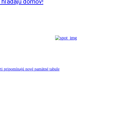
h hľadajú domov!
ti pripomínajú nové pamätné tabule