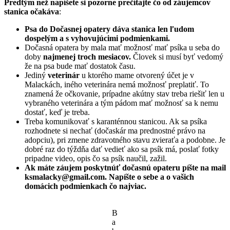
Predtým než napíšete si pozorne prečítajte čo od záujemcov
stanica očakáva
:
Psa do Dočasnej opatery dáva stanica len ľudom
dospelým a s vyhovujúcimi podmienkami.
Dočasná opatera by mala mať možnosť mať psíka u seba do
doby
najmenej troch mesiacov.
Človek si musí byť vedomý
že na psa bude mať dostatok času.
Jediný
veterinár
u ktorého mame otvorený účet je v
Malackách, iného veterinára nemá možnosť preplatiť. To
znamená že očkovanie, prípadne akútny stav treba riešiť len u
vybraného veterinára a tým pádom mať možnosť sa k nemu
dostať, keď je treba.
Treba komunikovať s karanténnou stanicou. Ak sa psíka
rozhodnete si nechať (dočaskár ma prednostné právo na
adopciu), pri zmene zdravotného stavu zvieraťa a podobne. Je
dobré raz do týždňa dať vedieť ako sa psík má, poslať fotky
pripadne video, opis čo sa psík naučil, zažil.
Ak máte záujem poskytnúť dočasnú opateru píšte na mail
ksmalacky@gmail.com. Napíšte o sebe a o vašich
domácich podmienkach čo najviac.
B
a