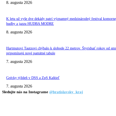
8. augusta 2026
K letu už vyše dve dekády patrí významný medzinárodný festival komorne
hudby a jazzu HUDBA MODRE
8. augusta 2026
Hartmutovi Tautzovi chýbalo k slobode 22 metrov. Štyridsať rokov od smr
pripomínajú nové pamätné tabule
7. augusta 2026
Grécky týždeň v DSS a ZpS Kaštieľ
7. augusta 2026
Sledujte nás na Instagrame
@bratislavsky_kraj