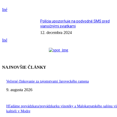
Iné
Polícia upozorňuje na podvodné SMS pred
vianočnými sviatkami
12. decembra 2024
Iné
NAJNOVŠIE ČLÁNKY
Večerné člnkovanie za tajomstvami Jaroveckého ramena
9. augusta 2026
Hľadáme prevádzkara/prevádzkarku vínotéky a Malokarpatského salónu ví
kaštieli v Modre