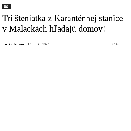
Iné
Tri šteniatka z Karanténnej stanice
v Malackách hľadajú domov!
Lucia Forman
17. apríla 2021
2145
0
Facebook
X
Linkedin
Tumblr