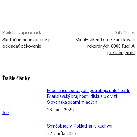
Facebook
X
Linkedin
Tumblr
Predchádzajúci článok
Ďalší článok
Skutočne nebezpečné je
Minulý víkend sme zaočkovali
odkladať očkovanie
rekordných 8000 ľudí. A
pokračujeme!
Ďalšie články
Mladí chcú zostať, ale potrebujú príležitosti.
Bratislavský kraj hostil diskusiu o vízii
Slovenska očami mladých
23. júna 2026
Iné
Smrčok jedlý: Poklad jari v kuchyni
22. apríla 2025