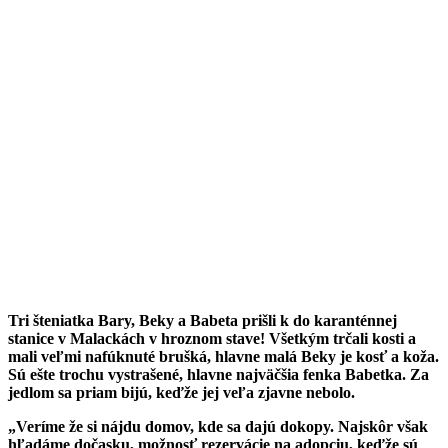
Tri šteniatka Bary, Beky a Babeta prišli k do karanténnej
stanice v Malackách v hroznom stave! Všetkým trčali kosti a
mali veľmi nafúknuté brušká, hlavne malá Beky je kosť a koža.
Sú ešte trochu vystrašené, hlavne najväčšia fenka Babetka. Za
jedlom sa priam bijú, keďže jej veľa zjavne nebolo.
„Veríme že si nájdu domov, kde sa dajú dokopy. Najskôr však
hľadáme dočasku, možnosť rezervácie na adopciu, keďže sú