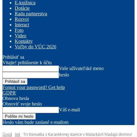
E-knižnica
Dotácie
Rada partnerstva
Rozvoj
Interact
Foto
Video
Kontakty
Voľby do VÚC 2026
Prihlásiť sa
Vitajte! prihlásenie k účtu
Vaše užívateľské meno
heslo
Forgot your password? Get help
GDPR
Obnova hesla
Obnoviť svoje heslo
Váš e-mail
Heslo vám bude zaslané e-mailom
Úvod
Iné
Tri šteniatka z Karanténnej stanice v Malackách hľadajú domov!