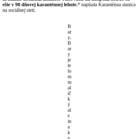
ešte v 90 dňovej karanténnej lehote.“
napísala Karanténna stanica
na sociálnej sieti.
B
ar
y.
B
ar
y
je
te
lo
m
m
al
ič
k
ý
al
e
in
a
k
v