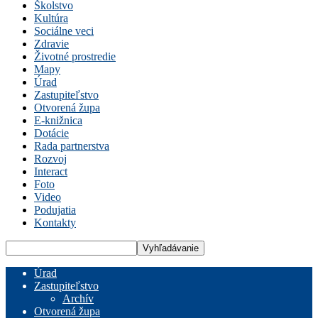
Školstvo
Kultúra
Sociálne veci
Zdravie
Životné prostredie
Mapy
Úrad
Zastupiteľstvo
Otvorená župa
E-knižnica
Dotácie
Rada partnerstva
Rozvoj
Interact
Foto
Video
Podujatia
Kontakty
Úrad
Zastupiteľstvo
Archív
Otvorená župa