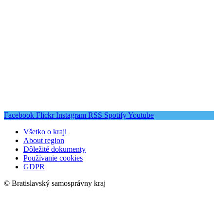
Facebook
Flickr
Instagram
RSS
Spotify
Youtube
Všetko o kraji
About region
Dôležité dokumenty
Používanie cookies
GDPR
© Bratislavský samosprávny kraj