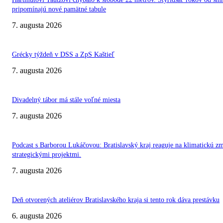
pripomínajú nové pamätné tabule
7. augusta 2026
Grécky týždeň v DSS a ZpS Kaštieľ
7. augusta 2026
Divadelný tábor má stále voľné miesta
7. augusta 2026
Podcast s Barborou Lukáčovou: Bratislavský kraj reaguje na klimatickú z
strategickými projektmi.
7. augusta 2026
Deň otvorených ateliérov Bratislavského kraja si tento rok dáva prestávku
6. augusta 2026