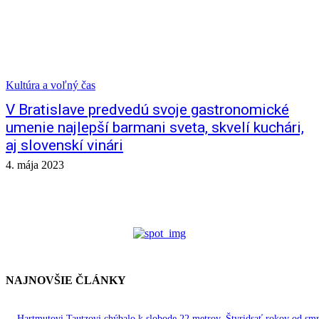
Kultúra a voľný čas
V Bratislave predvedú svoje gastronomické
umenie najlepší barmani sveta, skvelí kuchári,
aj slovenskí vinári
4. mája 2023
NAJNOVŠIE ČLÁNKY
Hartmutovi Tautzovi chýbalo k slobode 22 metrov. Štyridsať rokov od smr