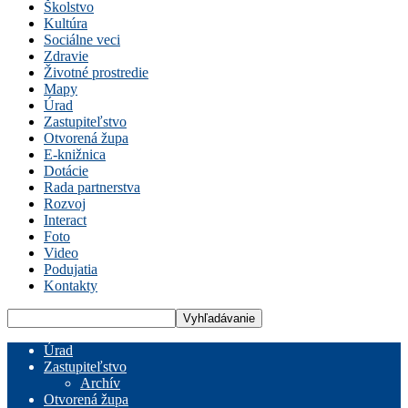
Školstvo
Kultúra
Sociálne veci
Zdravie
Životné prostredie
Mapy
Úrad
Zastupiteľstvo
Otvorená župa
E-knižnica
Dotácie
Rada partnerstva
Rozvoj
Interact
Foto
Video
Podujatia
Kontakty
Úrad
Zastupiteľstvo
Archív
Otvorená župa