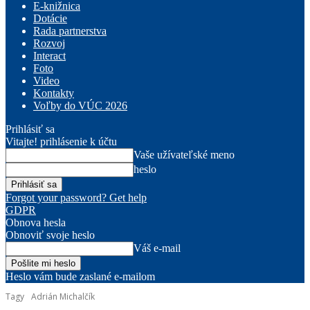
E-knižnica
Dotácie
Rada partnerstva
Rozvoj
Interact
Foto
Video
Kontakty
Voľby do VÚC 2026
Prihlásiť sa
Vitajte! prihlásenie k účtu
Vaše užívateľské meno
heslo
Forgot your password? Get help
GDPR
Obnova hesla
Obnoviť svoje heslo
Váš e-mail
Heslo vám bude zaslané e-mailom
Tagy
Adrián Michalčík