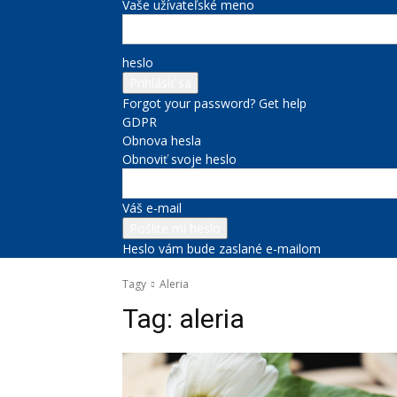
Vaše užívateľské meno
heslo
Forgot your password? Get help
GDPR
Obnova hesla
Obnoviť svoje heslo
Váš e-mail
Heslo vám bude zaslané e-mailom
Tagy
Aleria
Tag:
aleria