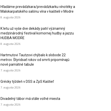
Hľadáme prevádzkara/prevádzkarku vínotéky a
Malokarpatského salónu vína v kaštieli v Modre
8. augusta 2026
K letu už vyše dve dekády patrí významný
medzinárodný festival komornej hudby a jazzu
HUDBA MODRE
8. augusta 2026
Hartmutovi Tautzovi chýbalo k slobode 22
metrov. Štyridsať rokov od smrti pripomínajú
nové pamätné tabule
7. augusta 2026
Grécky týždeň v DSS a ZpS Kaštieľ
7. augusta 2026
Divadelný tábor má stále voľné miesta
7. augusta 2026