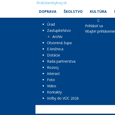
Bratislavskykraj.sk
DOPRAVA
ŠKOLSTVO
KULTÚRA
Úrad
Prihlásiť sa
Zastupiteľstvo
Vitajte! prihláseni
Archív
Otvorená župa
E-knižnica
Dotácie
Rada partnerstva
Rozvoj
Interact
Foto
Video
Kontakty
Voľby do VÚC 2026