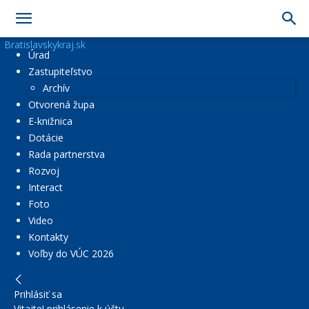
Bratislavskykraj.sk
Úrad
Zastupiteľstvo
Archív
Otvorená župa
E-knižnica
Dotácie
Rada partnerstva
Rozvoj
Interact
Foto
Video
Kontakty
Voľby do VÚC 2026
Prihlásiť sa
Vitajte! prihlásenie k účtu