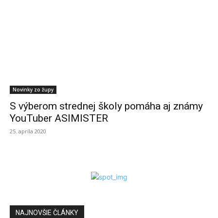
Novinky zo župy
S výberom strednej školy pomáha aj známy
YouTuber ASIMISTER
25. apríla 2020
NAJNOVŠIE ČLÁNKY