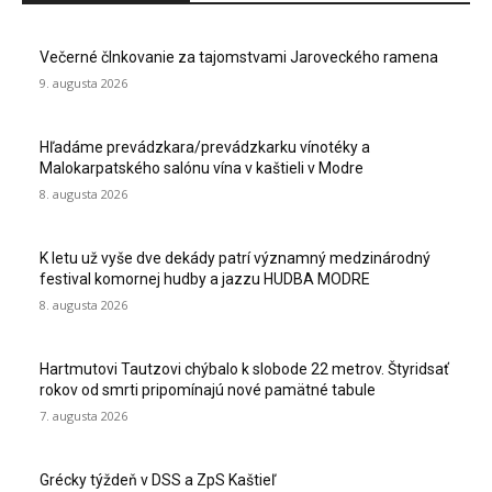
Večerné člnkovanie za tajomstvami Jaroveckého ramena
9. augusta 2026
Hľadáme prevádzkara/prevádzkarku vínotéky a
Malokarpatského salónu vína v kaštieli v Modre
8. augusta 2026
K letu už vyše dve dekády patrí významný medzinárodný
festival komornej hudby a jazzu HUDBA MODRE
8. augusta 2026
Hartmutovi Tautzovi chýbalo k slobode 22 metrov. Štyridsať
rokov od smrti pripomínajú nové pamätné tabule
7. augusta 2026
Grécky týždeň v DSS a ZpS Kaštieľ