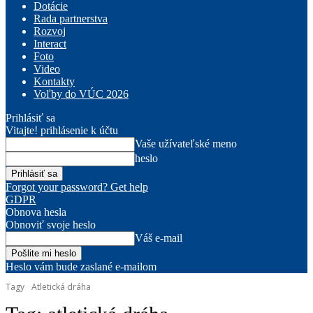
Dotácie
Rada partnerstva
Rozvoj
Interact
Foto
Video
Kontakty
Voľby do VÚC 2026
Prihlásiť sa
Vitajte! prihlásenie k účtu
Vaše užívateľské meno
heslo
Forgot your password? Get help
GDPR
Obnova hesla
Obnoviť svoje heslo
Váš e-mail
Heslo vám bude zaslané e-mailom
Tagy
Atletická dráha