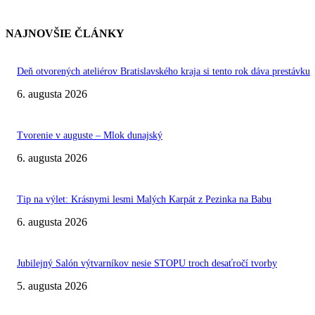
NAJNOVŠIE ČLÁNKY
Deň otvorených ateliérov Bratislavského kraja si tento rok dáva prestávku
6. augusta 2026
Tvorenie v auguste – Mlok dunajský
6. augusta 2026
Tip na výlet: Krásnymi lesmi Malých Karpát z Pezinka na Babu
6. augusta 2026
Jubilejný Salón výtvarníkov nesie STOPU troch desaťročí tvorby
5. augusta 2026