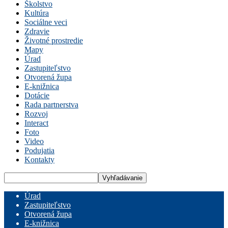
Školstvo
Kultúra
Sociálne veci
Zdravie
Životné prostredie
Mapy
Úrad
Zastupiteľstvo
Otvorená župa
E-knižnica
Dotácie
Rada partnerstva
Rozvoj
Interact
Foto
Video
Podujatia
Kontakty
Úrad
Zastupiteľstvo
Otvorená župa
E-knižnica