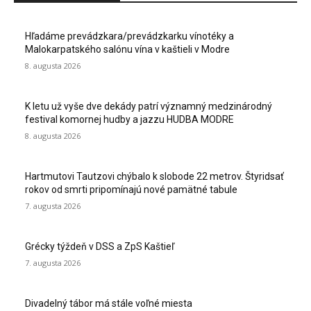
Hľadáme prevádzkara/prevádzkarku vínotéky a
Malokarpatského salónu vína v kaštieli v Modre
8. augusta 2026
K letu už vyše dve dekády patrí významný medzinárodný
festival komornej hudby a jazzu HUDBA MODRE
8. augusta 2026
Hartmutovi Tautzovi chýbalo k slobode 22 metrov. Štyridsať
rokov od smrti pripomínajú nové pamätné tabule
7. augusta 2026
Grécky týždeň v DSS a ZpS Kaštieľ
7. augusta 2026
Divadelný tábor má stále voľné miesta