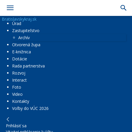
Bratislavskykraj.sk
Úrad
Zastupiteľstvo
Archív
Otvorená župa
E-knižnica
Dotácie
Rada partnerstva
Rozvoj
Interact
Foto
Video
Kontakty
Voľby do VÚC 2026
Prihlásiť sa
Vitajte! prihlásenie k účtu