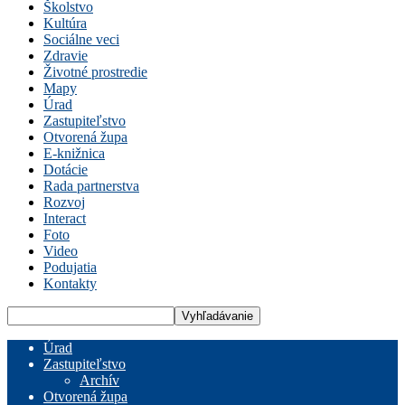
Školstvo
Kultúra
Sociálne veci
Zdravie
Životné prostredie
Mapy
Úrad
Zastupiteľstvo
Otvorená župa
E-knižnica
Dotácie
Rada partnerstva
Rozvoj
Interact
Foto
Video
Podujatia
Kontakty
Úrad
Zastupiteľstvo
Archív
Otvorená župa