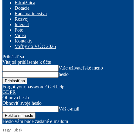
E-knižnica
Dotácie
Rada partnerstva
Rozvoj
Interact
Foto
Video
Kontakty
Voľby do VÚC 2026
Prihlásiť sa
Vitajte! prihlásenie k účtu
Vaše užívateľské meno
heslo
Forgot your password? Get help
GDPR
Obnova hesla
Obnoviť svoje heslo
Váš e-mail
Heslo vám bude zaslané e-mailom
Tagy
Bbsk