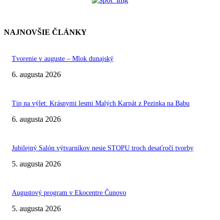
NAJNOVŠIE ČLÁNKY
Tvorenie v auguste – Mlok dunajský
6. augusta 2026
Tip na výlet: Krásnymi lesmi Malých Karpát z Pezinka na Babu
6. augusta 2026
Jubilejný Salón výtvarníkov nesie STOPU troch desaťročí tvorby
5. augusta 2026
Augustový program v Ekocentre Čunovo
5. augusta 2026