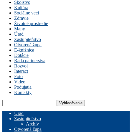
Školstvo
Kultúra
Sociálne veci
Zdravie
Životné prostredie
Mapy
Úrad
Zastupiteľstvo
Otvorená župa
E-knižnica
Dotácie
Rada partnerstva
Rozvoj
Interact
Foto
Video
Podujatia
Kontakty
Úrad
Zastupiteľstvo
Archív
Otvorená župa