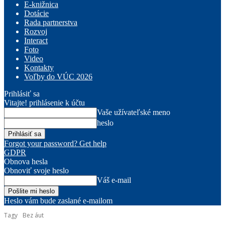
E-knižnica
Dotácie
Rada partnerstva
Rozvoj
Interact
Foto
Video
Kontakty
Voľby do VÚC 2026
Prihlásiť sa
Vitajte! prihlásenie k účtu
Vaše užívateľské meno
heslo
Forgot your password? Get help
GDPR
Obnova hesla
Obnoviť svoje heslo
Váš e-mail
Heslo vám bude zaslané e-mailom
Tagy
Bez áut