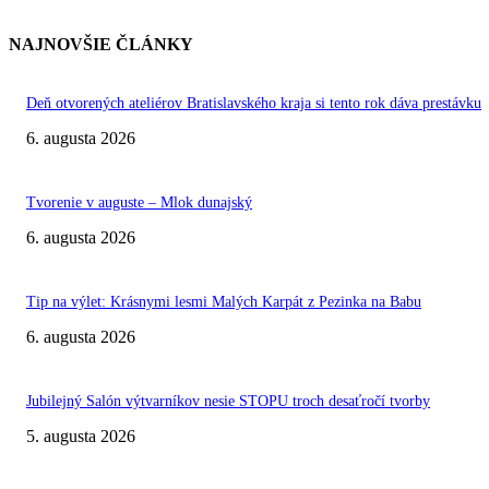
NAJNOVŠIE ČLÁNKY
Deň otvorených ateliérov Bratislavského kraja si tento rok dáva prestávku
6. augusta 2026
Tvorenie v auguste – Mlok dunajský
6. augusta 2026
Tip na výlet: Krásnymi lesmi Malých Karpát z Pezinka na Babu
6. augusta 2026
Jubilejný Salón výtvarníkov nesie STOPU troch desaťročí tvorby
5. augusta 2026