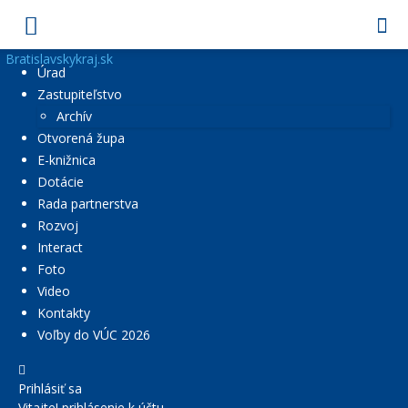
Bratislavskykraj.sk
Úrad
Zastupiteľstvo
Archív
Otvorená župa
E-knižnica
Dotácie
Rada partnerstva
Rozvoj
Interact
Foto
Video
Kontakty
Voľby do VÚC 2026
Prihlásiť sa
Vitajte! prihlásenie k účtu