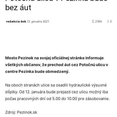
bez áut
redakcia-bsk
13. januára 2021
2184
0
Facebook
X
Linkedin
Tumblr
Mesto Pezinok na svojej oficiálnej stránke informuje
všetkých občanov, že prechod áut cez Potočnú ulicu v
centre Pezinka bude obmedzený.
Na oboch stranách ulice sa osadili hydraulické výsuvné
stĺpiky. Od 12. januára bude prejazd cez ulicu možný iba
počas pracovných dní od 5.00 do 10.00 pre zásobovanie.
Zdroj: Pezinok.sk