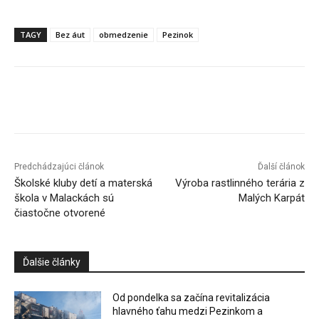
TAGY
Bez áut
obmedzenie
Pezinok
Facebook
X
Linkedin
Tumblr
Predchádzajúci článok
Ďalší článok
Školské kluby detí a materská
Výroba rastlinného terária z
škola v Malackách sú
Malých Karpát
čiastočne otvorené
Ďalšie články
Od pondelka sa začína revitalizácia
hlavného ťahu medzi Pezinkom a