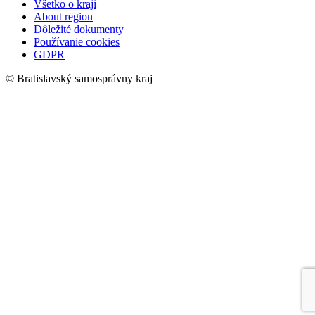
Všetko o kraji
About region
Dôležité dokumenty
Používanie cookies
GDPR
© Bratislavský samosprávny kraj