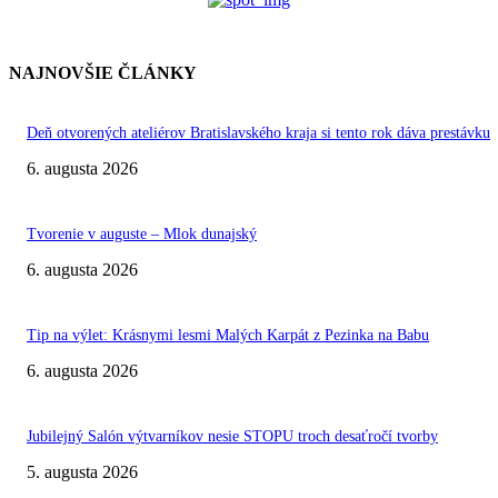
NAJNOVŠIE ČLÁNKY
Deň otvorených ateliérov Bratislavského kraja si tento rok dáva prestávku
6. augusta 2026
Tvorenie v auguste – Mlok dunajský
6. augusta 2026
Tip na výlet: Krásnymi lesmi Malých Karpát z Pezinka na Babu
6. augusta 2026
Jubilejný Salón výtvarníkov nesie STOPU troch desaťročí tvorby
5. augusta 2026