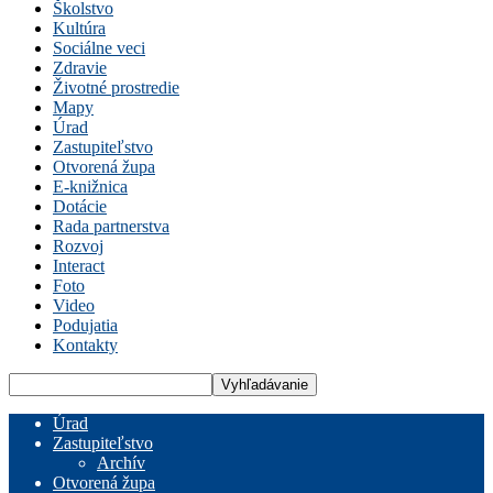
Školstvo
Kultúra
Sociálne veci
Zdravie
Životné prostredie
Mapy
Úrad
Zastupiteľstvo
Otvorená župa
E-knižnica
Dotácie
Rada partnerstva
Rozvoj
Interact
Foto
Video
Podujatia
Kontakty
Úrad
Zastupiteľstvo
Archív
Otvorená župa