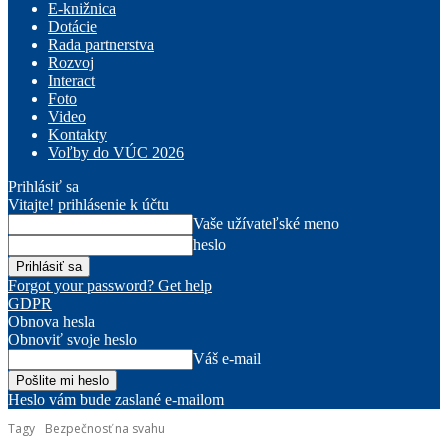
E-knižnica
Dotácie
Rada partnerstva
Rozvoj
Interact
Foto
Video
Kontakty
Voľby do VÚC 2026
Prihlásiť sa
Vitajte! prihlásenie k účtu
Vaše užívateľské meno
heslo
Forgot your password? Get help
GDPR
Obnova hesla
Obnoviť svoje heslo
Váš e-mail
Heslo vám bude zaslané e-mailom
Tagy
Bezpečnosť na svahu