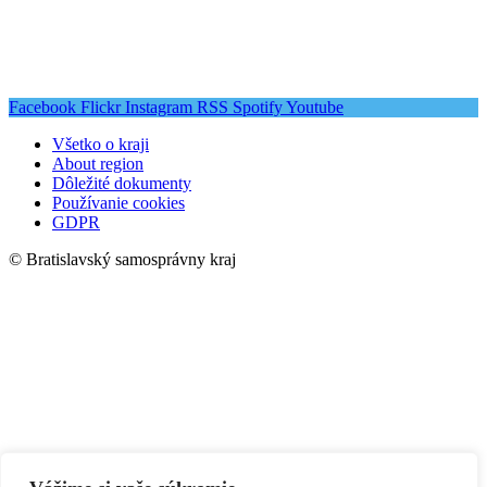
Facebook
Flickr
Instagram
RSS
Spotify
Youtube
Všetko o kraji
About region
Dôležité dokumenty
Používanie cookies
GDPR
© Bratislavský samosprávny kraj