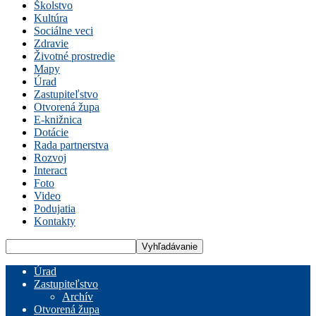
Školstvo
Kultúra
Sociálne veci
Zdravie
Životné prostredie
Mapy
Úrad
Zastupiteľstvo
Otvorená župa
E-knižnica
Dotácie
Rada partnerstva
Rozvoj
Interact
Foto
Video
Podujatia
Kontakty
Úrad
Zastupiteľstvo
Archív
Otvorená župa