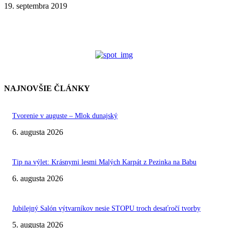
19. septembra 2019
NAJNOVŠIE ČLÁNKY
Tvorenie v auguste – Mlok dunajský
6. augusta 2026
Tip na výlet: Krásnymi lesmi Malých Karpát z Pezinka na Babu
6. augusta 2026
Jubilejný Salón výtvarníkov nesie STOPU troch desaťročí tvorby
5. augusta 2026