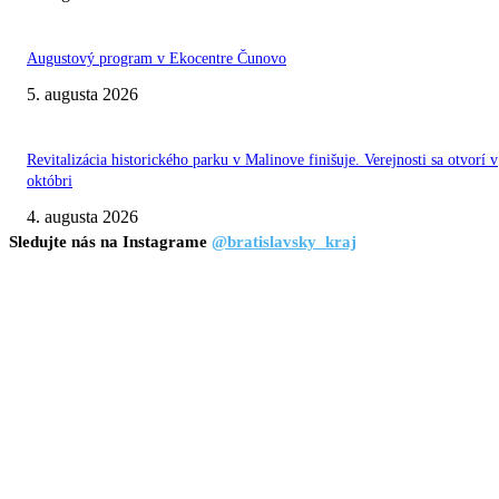
Augustový program v Ekocentre Čunovo
5. augusta 2026
Revitalizácia historického parku v Malinove finišuje. Verejnosti sa otvorí v
októbri
4. augusta 2026
Sledujte nás na Instagrame
@bratislavsky_kraj