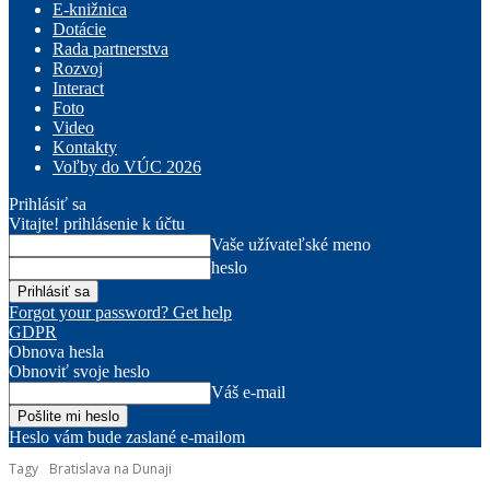
E-knižnica
Dotácie
Rada partnerstva
Rozvoj
Interact
Foto
Video
Kontakty
Voľby do VÚC 2026
Prihlásiť sa
Vitajte! prihlásenie k účtu
Vaše užívateľské meno
heslo
Forgot your password? Get help
GDPR
Obnova hesla
Obnoviť svoje heslo
Váš e-mail
Heslo vám bude zaslané e-mailom
Tagy
Bratislava na Dunaji